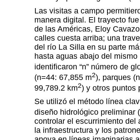
Las visitas a campo permitiero
manera digital. El trayecto f
de las Américas, Eloy Cavazos
calles cuesta arriba; una trav
del río La Silla en su parte má
hasta aguas abajo del mismo 
identificaron “n” número de gl
2
(n=44: 67,855 m
), parques (
2
99,789.2 km
) y otros puntos 
Se utilizó el método línea cla
diseño hidrológico preliminar (
controlar el escurrimiento del 
la infraestructura y los patro
apoya en líneas imaginarias a