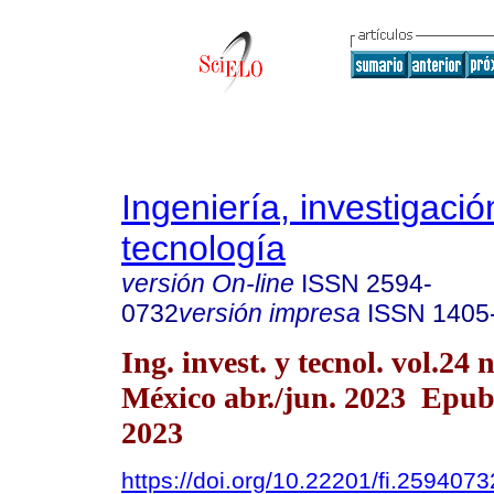
Ingeniería, investigació
tecnología
versión On-line
ISSN
2594-
0732
versión impresa
ISSN
1405
Ing. invest. y tecnol. vol.24
México abr./jun. 2023 Epu
2023
https://doi.org/10.22201/fi.259407