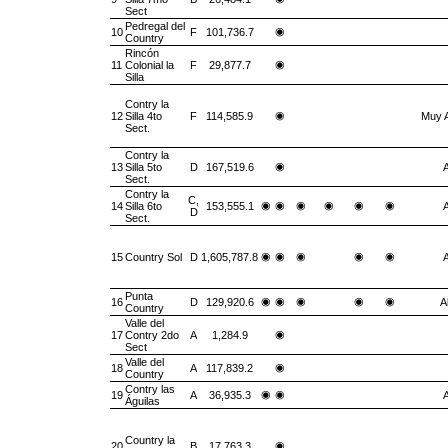
Sect
Pedregal del
◉
10
F
101,736.7
Country
Rincón
◉
11
Colonial la
F
29,877.7
Silla
Contry la
◉
12
Silla 4to
F
114,585.9
Muy A
Sect.
Contry la
◉
13
Silla 5to
D
167,519.6
A
Sect.
Contry la
C,
◉
◉
◉
◉
◉
◉
14
Silla 6to
153,555.1
A
D
Sect.
◉
◉
◉
◉
◉
15
Country Sol
D
1,605,787.8
A
Punta
◉
◉
◉
◉
◉
16
D
129,920.6
A
Country
Valle del
◉
17
Contry 2do
A
1,284.9
Sect
Valle del
◉
18
A
117,839.2
Country
Contry las
◉
◉
19
A
36,935.3
A
Águilas
Country la
◉
20
B
17,763.3