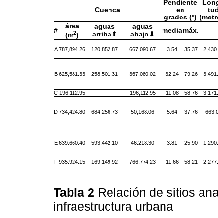
Pendiente
Long
Cuenca
en
tu
grados (º)
(metr
área
aguas
aguas
#
media
máx.
2
arriba⬆
abajo⬇
(m
)
A
787,894.26
120,852.87
667,090.67
3.54
35.37
2,430
B
625,581.33
258,501.31
367,080.02
32.24
79.26
3,491
C
196,112.95
196,112.95
11.08
58.76
3,171
D
734,424.80
684,256.73
50,168.06
5.64
37.76
663.
E
639,660.40
593,442.10
46,218.30
3.81
25.90
1,290
F
935,924.15
169,149.92
766,774.23
11.66
58.21
2,277
Tabla 2
Relación de sitios an
infraestructura urbana