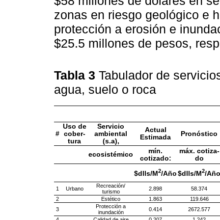
$58 millones de dólares en se
zonas en riesgo geológico e h
protección a erosión e inunda
$25.5 millones de pesos, res
Tabla 3
Tabulador de servicio
agua, suelo o roca
Uso de
Servicio
Actual
#
cober-
ambiental
Pronóstico
Estimada
tura
(s.a),
mín.
máx. cotiza-
ecosistémico
cotizado:
do
2
2
$dlls/M
/Año
$dlls/M
/Añ
Recreación/
1
Urbano
2.898
58.374
turismo
2
Estético
1.863
119.646
Protección a
3
0.414
2672.577
inundación
4
Calidad de aire
0.207
1.242