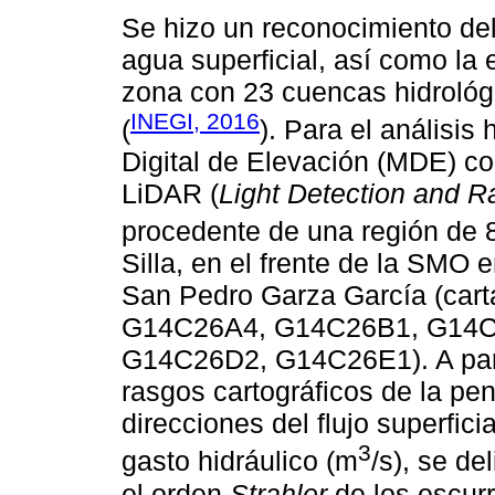
Se hizo un reconocimiento del 
agua superficial, así como la 
zona con 23 cuencas hidrológi
INEGI, 2016
(
). Para el análisis
Digital de Elevación (MDE) co
LiDAR (
Light Detection and R
procedente de una región de
Silla, en el frente de la SMO 
San Pedro Garza García (car
G14C26A4, G14C26B1, G14C
G14C26D2, G14C26E1). A parti
rasgos cartográficos de la pen
direcciones del flujo superfici
3
gasto hidráulico (m
/s), se de
el orden
Strahler
de los escurr