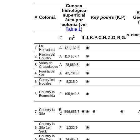
Cuenca
hidrológica
R
superficial
#
Colonia
Key points
(K.P)
Ge
área por
(
colonia (ver
Tabla 1
)
suscep
2
#
K.P.
C.H.
Z.G.
R.G.
⬆
⬇
m
La
◉
1
A
121,132.6
Herradura
Rincón del
◉
2
A
113,107.7
Country
Valles de
◉
3
A
28,882.5
Chapultepec
Puesta del
◉
4
A
42,731.8
Sol
Contry los
◉
5
F
8,315.0
Nogales
Country la
◉
6
F
105,942.8
Escondida
Country la
B,
◉
◉
◉
◉
7
596,666.7
A
Silla
C
Country la
◉
8
Silla 1er
F
1,332.9
Sect.
Country la
◉
9
Silla 7mo
B
26,484.1