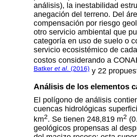
análisis), la inestabilidad est
anegación del terreno. Del área
compensación por riesgo geol
otro servicio ambiental que pu
categoría en uso de suelo o co
servicio ecosistémico de cada
costos considerando a CONA
Batker
et al
. (2016)
y 22 propuest
Análisis de los elementos c
El polígono de análisis contie
cuencas hidrológicas superfic
2
2
km
. Se tienen 248,819 m
(0
geológicos propensas al desp
del macizo rocoso; esta super