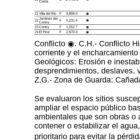
Costa
21
Villa del Rio
F
8,806.0
◉
Jardines del
◉
22
F
5,231.4
Contry
23
Contry
F
1,552.7
◉
24
El Pirul
F
2,670.0
◉
Conflicto ◉. C.H.- Conflicto H
corriente y el encharcamiento 
Geológicos: Erosión e inestabi
desprendimientos, deslaves, 
Z.G.- Zona de Guarda: Cañada
Se evaluaron los sitios suscep
ampliar el espacio público b
ambientales que son obras o a
contener o estabilizar el agua
prioritario para evitar la pérd