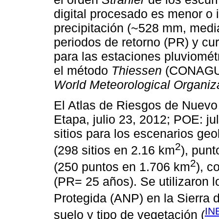
digital procesado es menor o 
precipitación (~528 mm, media
periodos de retorno (PR) y cu
para las estaciones pluviomé
el método
Thiessen
(CONAGUA
World Meteorological Organiz
El Atlas de Riesgos de Nuevo
Etapa, julio 23, 2012; POE: jul
sitios para los escenarios geo
2
(298 sitios en 2.16 km
), pun
2
(250 puntos en 1.706 km
), c
(PR= 25 años). Se utilizaron l
Protegida (ANP) en la Sierra de
IN
suelo y tipo de vegetación (