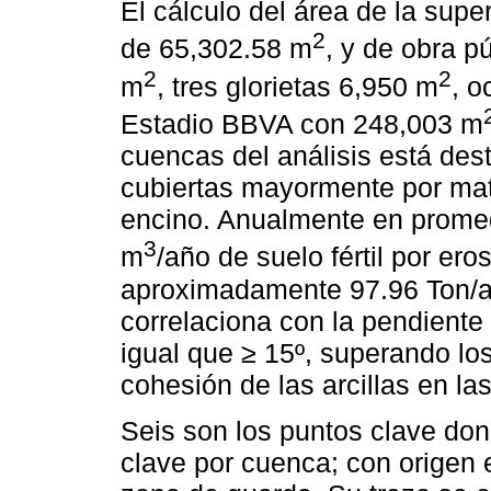
El cálculo del área de la supe
2
de 65,302.58 m
, y de obra 
2
2
m
, tres glorietas 6,950 m
, 
Estadio BBVA con 248,003 m
cuencas del análisis está des
cubiertas mayormente por ma
encino. Anualmente en promed
3
m
/año de suelo fértil por er
aproximadamente 97.96 Ton/añ
correlaciona con la pendiente
igual que ≥ 15º, superando los
cohesión de las arcillas en l
Seis son los puntos clave dond
clave por cuenca; con origen 