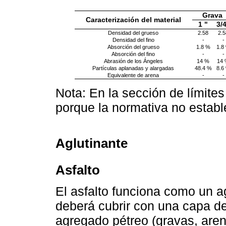
Grava
Caracterización del material
1 "
3/
Densidad del grueso
2.58
2.5
Densidad del fino
-
-
Absorción del grueso
1.8 %
1.8
Absorción del fino
-
-
Abrasión de los Ángeles
14 %
14
Partículas aplanadas y alargadas
48.4 %
8.6
Equivalente de arena
-
-
Nota: En la sección de límite
porque la normativa no establ
Aglutinante
Asfalto
El asfalto funciona como un ag
deberá cubrir con una capa de
agregado pétreo (gravas, aren