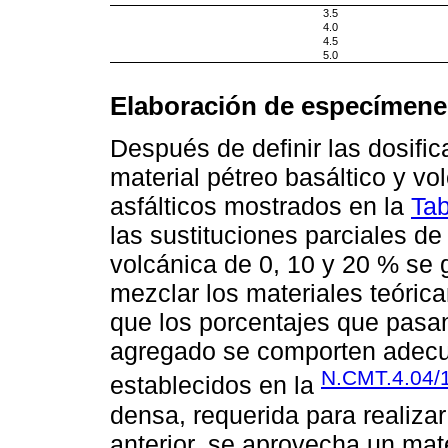
3.5
4.0
4.5
5.0
Elaboración de especímene
Después de definir las dosifi
material pétreo basáltico y vo
asfálticos mostrados en la
Tab
las sustituciones parciales d
volcánica de 0, 10 y 20 % se
mezclar los materiales teóric
que los porcentajes que pasa
agregado se comporten adecu
N.CMT.4.04/1
establecidos en la
densa, requerida para realiza
anterior, se aprovecha un mat