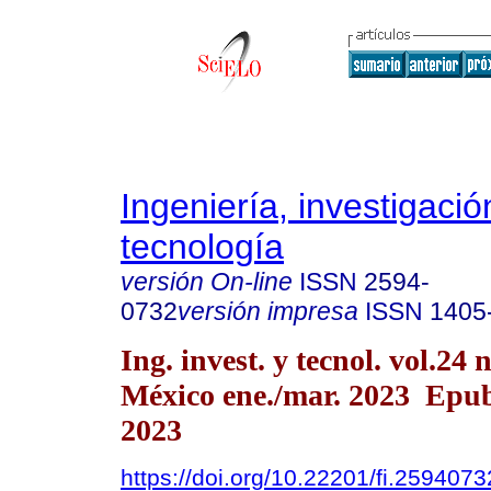
Ingeniería, investigació
tecnología
versión On-line
ISSN
2594-
0732
versión impresa
ISSN
1405
Ing. invest. y tecnol. vol.24
México ene./mar. 2023 Epu
2023
https://doi.org/10.22201/fi.259407