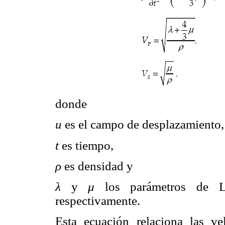
donde
u
es el campo de desplazamiento,
t
es tiempo,
ρ
es densidad y
λ
y
μ
los parámetros de La
respectivamente.
Esta ecuación relaciona las v