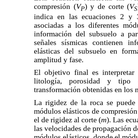
compresión (
V
) y de corte (
V
P
S
indica en las ecuaciones 2 y 
asociadas a los diferentes módu
información del subsuelo a part
señales sísmicas contienen in
elásticas del subsuelo en form
amplitud y fase.
El objetivo final es interpreta
litología, porosidad y tipo
transformación obtenidas en los m
La rigidez de la roca se puede
módulos elásticos de compresión
el de rigidez al corte (
m
). Las ecu
las velocidades de propagación d
módulos elásticos, donde el mód