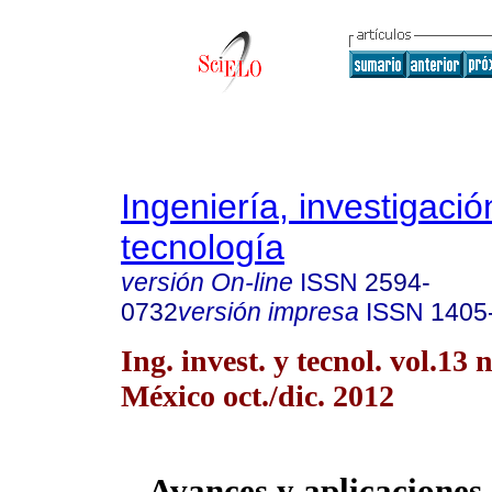
Ingeniería, investigació
tecnología
versión On-line
ISSN
2594-
0732
versión impresa
ISSN
1405
Ing. invest. y tecnol. vol.13
México oct./dic. 2012
Avances y aplicaciones 