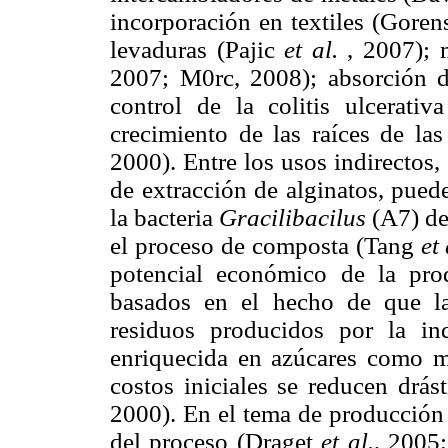
incorporación en textiles (Gore
levaduras (Pajic
et al.
, 2007); 
2007; M0rc, 2008); absorción de
control de la colitis ulcerativ
crecimiento de las raíces de las
2000). Entre los usos indirectos,
de extracción de alginatos, puede
la bacteria
Gracilibacilus
(A7) de
el proceso de composta (Tang
et 
potencial económico de la prod
basados en el hecho de que la
residuos producidos por la ind
enriquecida en azúcares como m
costos iniciales se reducen dr
2000). En el tema de producción 
del proceso (Draget
et al.,
2005; 