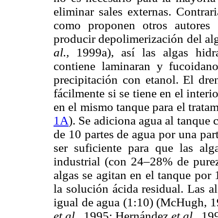
eliminar sales externas. Contra
como proponen otros autores 
producir depolimerización del al
al.,
1999a), así las algas hidr
contiene laminaran y fucoidan
precipitación con etanol. El dre
fácilmente si se tiene en el inter
en el mismo tanque para el tratam
1A
). Se adiciona agua al tanque 
de 10 partes de agua por una part
ser suficiente para que las al
industrial (con 24–28% de purez
algas se agitan en el tanque por
la solución ácida residual. Las 
igual de agua (1:10) (McHugh, 1
et al.,
1995; Hernández
et al.,
199