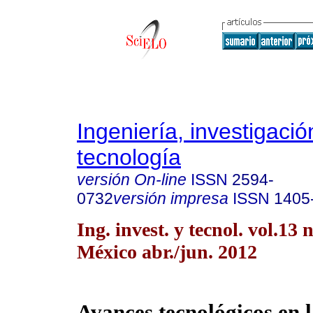
Ingeniería, investigació
tecnología
versión On-line
ISSN
2594-
0732
versión impresa
ISSN
1405
Ing. invest. y tecnol. vol.13
México abr./jun. 2012
Avances tecnológicos en 