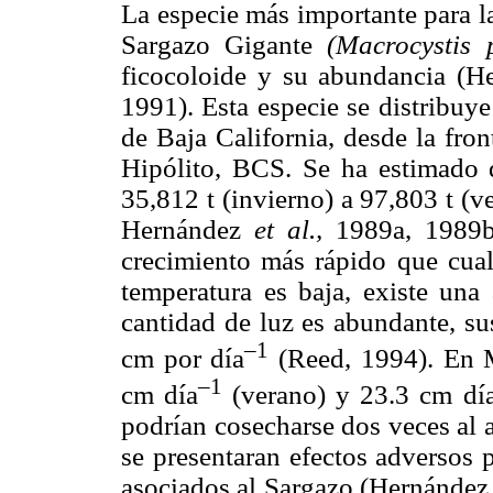
La especie más importante para l
Sargazo Gigante
(Macrocystis p
ficocoloide y su abundancia (H
1991). Esta especie se distribuye
de Baja California, desde la fro
Hipólito, BCS. Se ha estimado q
35,812 t (invierno) a 97,803 t (v
Hernández
et al.,
1989a, 1989b,
crecimiento más rápido que cua
temperatura es baja, existe una 
cantidad de luz es abundante, su
–1
cm por día
(Reed, 1994). En M
–1
cm día
(verano) y 23.3 cm dí
podrían cosecharse dos veces al 
se presentaran efectos adversos 
asociados al Sargazo (Hernández