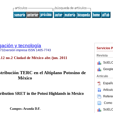
igación y tecnología
Servicios 
0732
versión impresa
ISSN
1405-7743
Revista
ol.12 no.2 Ciudad de México abr./jun. 2011
SciELO
Google
istribución TERC en el Altiplano Potosino de
Articulo
México
Españo
Artícu
tribution SRET in the Potosi Highlands in Mexico
Referen
Como c
Campos–Aranda D.F.
SciELO