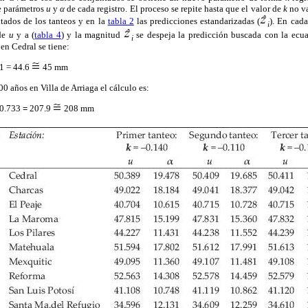
e parámetros
u
y
α
de cada registro. El proceso se repite hasta que el valor de
k
no va
tados de los tanteos y en la
tabla 2
las predicciones estandarizadas (
). En cad
i
 de
u
y a (
tabla 4
) y la magnitud
se despeja la predicción buscada con la ecu
i
en Cedral se tiene:
1 = 44.6
45 mm
0 años en Villa de Arriaga el cálculo es:
0.733
=
207.9
208 mm