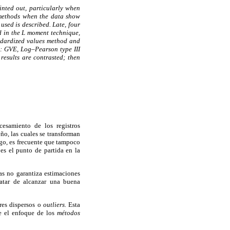
inted out, particularly when
 methods when the data show
used is described. Late, four
d in the L moment technique,
andardized values method and
s: GVE, Log–Pearson type III
results are contrasted; then
cesamiento de los registros
eño, las cuales se transforman
go, es frecuente que tampoco
 es el punto de partida en la
as no garantiza estimaciones
ratar de alcanzar una buena
res dispersos o
outliers.
Esta
ye el enfoque de los
métodos