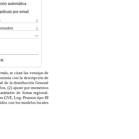
ción automática
artículo por email
s
cionados
nk
más, se citan las ventajas de
ontinúa con la descripción de
al de la distribución General
ños, (2) ajuste por momentos
arámetro de forma regional.
ones GVE, Log–Pearson tipo III
nidos con los modelos locales