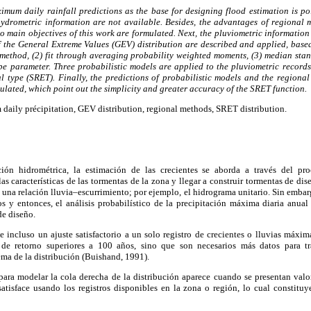
ximum daily rainfall predictions as the base for designing flood estimation is po
ydrometric information are not available. Besides, the advantages of regional
wo main objectives of this work are formulated. Next, the pluviometric information 
of the General Extreme Values (GEV) distribution are described and applied, base
 method, (2) fit through averaging probability weighted moments, (3) median st
ape parameter. Three probabilistic models are applied to the pluviometric record
 type (SRET). Finally, the predictions of probabilistic models and the regional 
ulated, which point out the simplicity and greater accuracy of the SRET function.
aily précipitation, GEV distribution, regional methods, SRET distribution.
ón hidrométrica, la estimación de las crecientes se aborda a través del pro
as características de las tormentas de la zona y llegar a construir tormentas de dis
una relación lluvia–escurrimiento; por ejemplo, el hidrograma unitario. Sin embar
s y entonces, el análisis probabilístico de la precipitación máxima diaria anual
de diseño.
 incluso un ajuste satisfactorio a un solo registro de crecientes o lluvias máxim
 de retorno superiores a 100 años, sino que son necesarios más datos para t
ema de la distribución (Buishand, 1991).
 para modelar la cola derecha de la distribución aparece cuando se presentan valo
atisface usando los registros disponibles en la zona o región, lo cual constitu