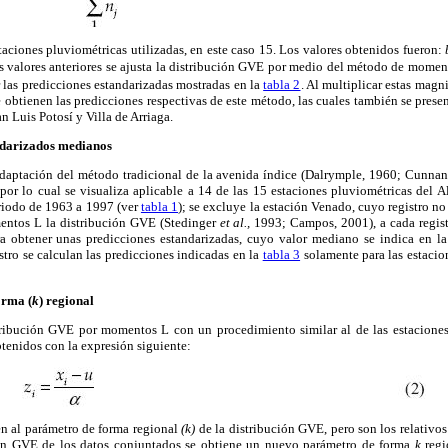
taciones pluviométricas utilizadas, en este caso 15. Los valores obtenidos fueron:
os valores anteriores se ajusta la distribución GVE por medio del método de mome
 las predicciones estandarizadas mostradas en la
tabla 2
. Al multiplicar estas magn
se obtienen las predicciones respectivas de este método, las cuales también se prese
an Luis Potosí y Villa de Arriaga.
ndarizados medianos
adaptación del método tradicional de la avenida índice (Dalrymple, 1960; Cunna
or lo cual se visualiza aplicable a 14 de las 15 estaciones pluviométricas del A
eriodo de 1963 a 1997 (ver
tabla 1
); se excluye la estación Venado, cuyo registro no
entos L la distribución GVE (Stedinger
et al.,
1993; Campos, 2001), a cada regist
ra obtener unas predicciones estandarizadas, cuyo valor mediano se indica en l
stro se calculan las predicciones indicadas en la
tabla 3
solamente para las estacio
orma (
k
) regional
stribución GVE por momentos L con un procedimiento similar al de las estacione
btenidos con la expresión siguiente:
n al parámetro de forma regional
(k)
de la distribución GVE, pero son los relativos
ión GVE de los datos conjuntados se obtiene un nuevo parámetro de forma
k
regi