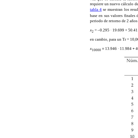
requiere un nuevo cálculo d
tabla 4
se muestran los resul
base en sus valores finales
periodo de retorno de 2 años 
x
= –0.295 · 19.699 + 50.41
2
en cambio, para un Tr = 10,00
x
=
13.946 ·
11.984
+
4
10000