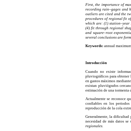
First, the importance of ma
recording rain–gages and h
outliers are cited and the t
procedures of regional fit 
which are: (1) station–year
(4) fit through regional sh
and square–root exponential
several conclusions are form
Keywords:
annual maximum d
Introducción
Cuando no existe informaci
pluviográficos para obtener l
en gastos máximos mediante 
existan pluviógrafos cercano
estimación de una tormenta 
Actualmente se reconoce que
confiables en los periodos
reproducción de la cola extr
Generalmente, la dificultad
necesidad de más datos se s
regionales.