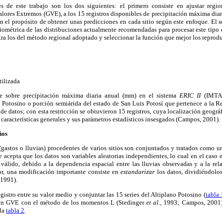
s de este trabajo son los dos siguientes: el primero consiste en ajustar regio
lores Extremos (GVE), a los 15 registros disponibles de precipitación máxima dia
 el propósito de obtener unas predicciones en cada sitio según este enfoque. El 
iométrica de las distribuciones actualmente recomendadas para procesar este tipo d
ntra los del método regional adoptado y seleccionar la función que mejor los reprod
tilizada
le sobre precipitación máxima diaria anual (mm) en el sistema
ERIC II
(IMTA,
o Potosino o porción semiárida del estado de San Luis Potosí que pertenece a la R
de datos; con esta restricción se obtuvieron 15 registros, cuya localización geográ
 características generales y sus parámetros estadísticos insesgados (Campos, 2001).
ños
astos o lluvias) procedentes de varios sitios son conjuntados y tratados como un
acepta que los datos son variables aleatorias independientes, lo cual en el caso e
válido, debido a la dependencia espacial entre las lluvias observadas y a la rel
rior, una modificación importante consiste en
estandarizar
los datos, dividiéndolo
 1991).
gistro entre su valor medio y conjuntar las 15 series del Altiplano Potosino (
tabla 
ción GVE con el método de los momentos L (Stedinger
et al.,
1993; Campos, 2001),
 la
tabla 2
.