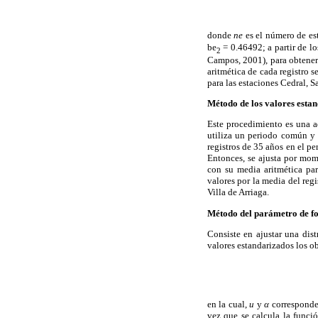
donde
ne
es el número de es
be
= 0.46492; a partir de l
2
Campos, 2001), para obtener
aritmética de cada registro 
para las estaciones Cedral, S
Método de los valores esta
Este procedimiento es una 
utiliza un periodo común y p
registros de 35 años en el p
Entonces, se ajusta por mom
con su media aritmética pa
valores por la media del regi
Villa de Arriaga.
Método del parámetro de f
Consiste en ajustar una di
valores estandarizados los o
en la cual,
u
y
α
corresponde
vez que se calcula la func