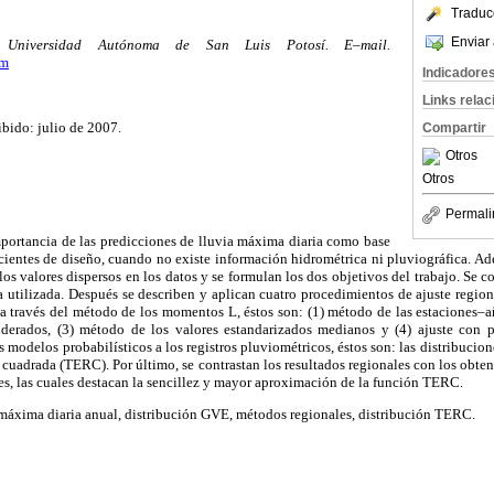
Traduc
Enviar 
a Universidad Autónoma de San Luis Potosí. E–mail.
om
Indicadore
Links rela
ibido: julio de 2007.
Compartir
Otros
Otros
Permali
mportancia de las predicciones de lluvia máxima diaria como base
ecientes de diseño, cuando no existe información hidrométrica ni pluviográfica. Ade
los valores dispersos en los datos y se formulan los dos objetivos del trabajo. Se c
 utilizada. Después se describen y aplican cuatro procedimientos de ajuste region
a través del método de los momentos L, éstos son: (1) método de las estaciones–a
derados, (3) método de los valores estandarizados medianos y (4) ajuste con p
s modelos probabilísticos a los registros pluviométricos, éstos son: las distribuci
z cuadrada (TERC). Por último, se contrastan los resultados regionales con los obte
es, las cuales destacan la sencillez y mayor aproximación de la función TERC.
 máxima diaria anual, distribución GVE, métodos regionales, distribución TERC.