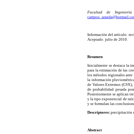
Facultad de Ingenierí
campos_aranda@hotmail.c
Información del artículo: rec
Aceptado: julio de 2010.
Resumen
Inicialmente se destaca la i
para la estimación de las cr
los métodos regionales ante 
la información pluviométrica
de Valores Extremos (GVE), 
de probabilidad pesada pon
Posteriormente se aplican tre
y la tipo exponencial de raí
y se formulan las conclusion
Descriptores:
precipitación
Abstract