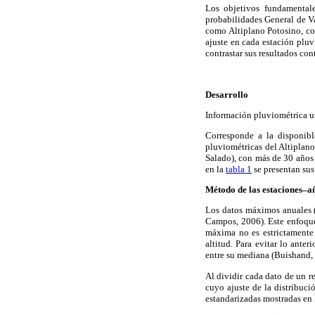
Los objetivos fundamentale
probabilidades General de Va
como Altiplano Potosino, con
ajuste en cada estación pluv
contrastar sus resultados co
Desarrollo
Información pluviométrica u
Corresponde a la disponib
pluviométricas del Altiplan
Salado), con más de 30 años 
en la
tabla 1
se presentan sus
Método de las estaciones–a
Los datos máximos anuales (g
Campos, 2006). Este enfoque 
máxima no es estrictamente 
altitud. Para evitar lo ante
entre su mediana (Buishand,
Al dividir cada dato de un re
cuyo ajuste de la distribu
estandarizadas mostradas en