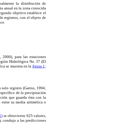
nalmente la distribución de
ria anual en la zona conocida
segundo objetivo establece el
e registros, con el objeto de
uce.
 2000), para las estaciones
egión Hidrológica No. 37 (El
fica se muestra en la
figura 1
;
 solo registro (Garros, 1994;
specífico de la precipitación
ación que guarda ésta con la
s entre su media aritmética o
1
) se obtuvieron 625 valores,
 condujo a las predicciones