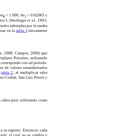
be
= 1.000,
be
= 0.62085 y
0
1
ntos L (Stedinger
et al.,
1993;
itudes tabuladas por la media
ntan en la
tabla 3
únicamente
ne, 1988; Campos, 2006) que
ltiplano Potosino, utilizando
 corresponde con tal periodo.
ro de valores estandarizados
a
tabla 2
; al multiplicar tales
nes Cedral, San Luis Potosí y
s–años pero utilizando como
 a su registro. Entonces, cada
onal, el cual no se cambia y