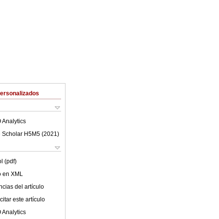
Personalizados
 Analytics
 Scholar H5M5 (
2021
)
l (pdf)
lo en XML
cias del artículo
itar este artículo
 Analytics