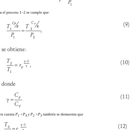
a el proceso 1–2 se cumple que:
en cuenta
P
=P
y P
=P
también se demuestra que
1
4
2
3