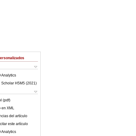
Personalizados
 Analytics
 Scholar H5M5 (
2021
)
l (pdf)
lo en XML
cias del artículo
itar este artículo
 Analytics