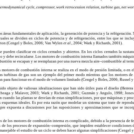
hermodynamical cycle, compressor, work retrocession relation, turbine gas, net wor
 áreas fundamentales de aplicación, la generación de potencia y la refrigeración. S
uales se dividen en ciclos de potencia y de refrigeración, entre los que se inclu
yton (Cengel y Boles, 2006; Van Wylen
et al
., 2004; Wark y Richards, 2001).
 pueden clasificar en ciclos cerrados y abiertos. En los ciclos cerrados la sustanc
ciclo y debe recircularse. Los motores de combustión interna llamados también máquin
ustión se escapan y se reemplazan por una nueva mezcla aire–combustible al termi
s motores de combustión interna se realiza en el modo de presión limitada, o en
Las turbinas de gas son un ejemplo del primer modo mientras que los motores de
an para funcionar en el modo de volumen limitado (Cengel y Boles, 2006; Russel y
ido objeto de valiosas idealizaciones que han sido útiles para el diseño (Herrer
cheaga y Malaver, 2003; Wark y Richards, 2001; Guzmán y Angulo, 1998; Jones
 cuando las plantas se desvían de estas simplificaciones, por que máquinas y proc
s esquemas ideales. Es por esta razón que modelar un sistema que trate de reprodu
empre expuesta a discusiones por las suposiciones y aproximaciones que se incor
ales de los motores de combustión interna es complicado, debido a la presencia de f
ez de los procesos de expansión–compresión, que impiden establecer condiciones 
r manejable el estudio de un ciclo se deben hacer algunas simplificaciones (Cengel y