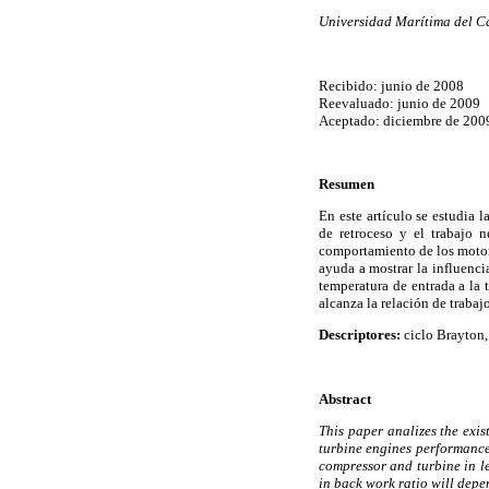
Universidad Marítima del Ca
Recibido: junio de 2008
Reevaluado: junio de 2009
Aceptado: diciembre de 200
Resumen
En este artículo se estudia l
de retroceso y el trabajo n
comportamiento de los motor
ayuda a mostrar la influenci
temperatura de entrada a la
alcanza la relación de traba
Descriptores:
ciclo Brayton,
Abstract
This paper analizes the exis
turbine engines performance.
compressor and turbine in l
in back work ratio will dep