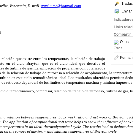
Traduc
ribe, Venezuela, E–mail:
mmf_umc@hotmail.com
Enviar 
Indicadore
Links rela
9
Compartir
Otros
Otros
Permali
a relación que existe entre las temperaturas, la relación de trabajo
eto en el ciclo Brayton, que es el ciclo ideal que describe el
es de turbina de gas. La aplicación de programas computarizados
a de la relación de trabajo de retroceso o relación de acoplamiento, la temperatura
 turbina en este ciclo termodinámico ideal. Los resultados obtenidos permiten ded
jo de retroceso dependerá de los límites de temperatura máxima y mínima impuestos 
 ciclo termodinámico, compresor, relación de trabajo de retroceso, turbina de gas, tr
ting relation between temperatures, back work ratio and net work of Brayton cycl
 The application of computational soft ware helps to show the influence of back 
et temperatures in an ideal thermodynamical cycle. The results lead to deduce th
end on the ranges of maximum and minimal temperatures of Brayton cycle.