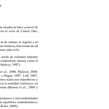
k.
u estudio se hace a través de
yen el ciclo de Carnot, Otto,
ia de trabajo se regresa a su
as térmicas, funcionan de tal
nar cada ciclo.
 el modo de volumen limitado
 combustión interna como el
 Adebiyi, 1997).
a
et al
., 2008; Malaver, 2008;
 y Dugan, 1997; Leff, 1987;
esos reales son imperfectos y
cir la realidad constituye un
poran (Herrera
et al
., 2008 y
enómenos e irreversibilidades
de equilibrio termodinámico;
 Boles, 2006).