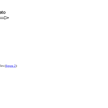
les (
figura 2
):