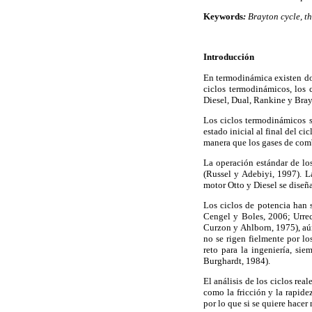
Keywords
:
Brayton cycle, t
Introducción
En termodinámica existen dos
ciclos termodinámicos, los c
Diesel, Dual, Rankine y Bra
Los ciclos termodinámicos se
estado inicial al final del 
manera que los gases de comb
La operación estándar de lo
(Russel y Adebiyi, 1997). 
motor Otto y Diesel se diseñ
Los ciclos de potencia han s
Cengel y Boles, 2006; Urre
Curzon y Ahlborn, 1975), aún
no se rigen fielmente por lo
reto para la ingeniería, si
Burghardt, 1984).
El análisis de los ciclos re
como la fricción y la rapid
por lo que si se quiere hace