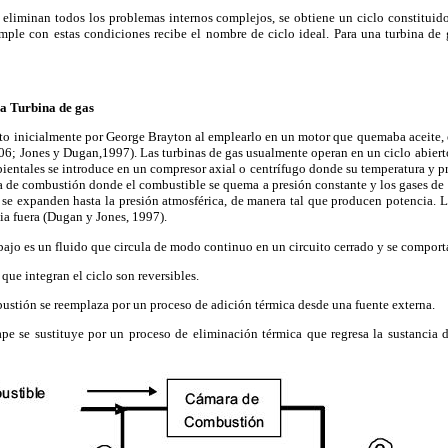
e eliminan todos los problemas internos complejos, se obtiene un ciclo constituid
mple con estas condiciones recibe el nombre de ciclo ideal. Para una turbina de ga
na Turbina de gas
sto inicialmente por George Brayton al emplearlo en un motor que quemaba aceite, 
6; Jones y Dugan,1997). Las turbinas de gas usualmente operan en un ciclo abierto
bientales se introduce en un compresor axial o centrífugo donde su temperatura y pre
a de combustión donde el combustible se quema a presión constante y los gases de 
 se expanden hasta la presión atmosférica, de manera tal que producen potencia. 
cia fuera (Dugan y Jones, 1997).
abajo es un fluido que circula de modo continuo en un circuito cerrado y se comport
que integran el ciclo son reversibles.
ustión se reemplaza por un proceso de adición térmica desde una fuente externa.
ape se sustituye por un proceso de eliminación térmica que regresa la sustancia d