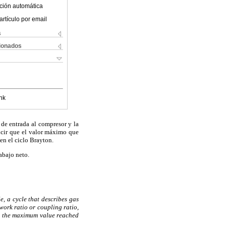
ción automática
artículo por email
s
cionados
nk
 de entrada al compresor y la
ucir que el valor máximo que
en el ciclo Brayton.
abajo neto.
e, a cycle that describes gas
work ratio or coupling ratio,
at the maximum value reached