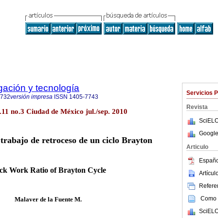
igación y tecnología
Servicios 
0732
versión impresa
ISSN
1405-7743
Revista
ol.11 no.3 Ciudad de México jul./sep. 2010
SciELO
Google
 trabajo de retroceso de un ciclo Brayton
Articulo
Españo
ck Work Ratio of Brayton Cycle
Artícu
Referen
Como c
Malaver de la Fuente M.
SciELO