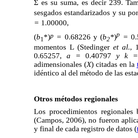
Σ es su suma, es decir 239. Ta
sesgados estandarizados y su pon
=
1.00000,
p
p
(
b
*)
=
0.68226 y (
b
*
)
=
0.
1
2
momentos L (Stedinger
et al.,
0.65257,
a =
0.40797
y k 
adimensionales (
X
) citadas en la
idéntico al del método de las est
Otros métodos regionales
Los procedimientos regionales
(Campos, 2006), no fueron aplica
y final de cada registro de datos (