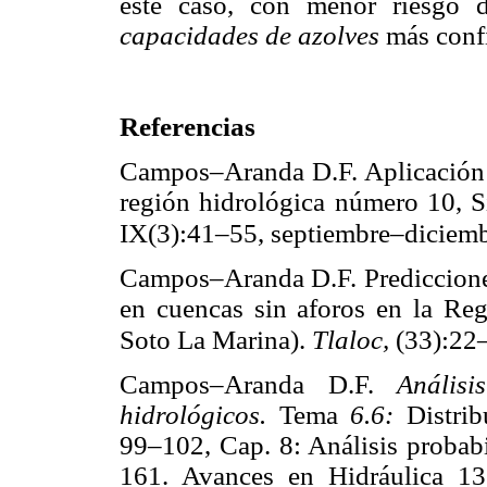
este caso, con menor riesgo d
capacidades de azolves
más conf
Referencias
Campos–Aranda D.F. Aplicación d
región hidrológica número 10, S
IX(3):41–55, septiembre–diciemb
Campos–Aranda D.F. Prediccione
en cuencas sin aforos en la Re
Soto La Marina).
Tlaloc,
(33):22–
Campos–Aranda D.F.
Análisi
hidrológicos.
Tema
6.6:
Distri
99–102, Cap. 8: Análisis probab
161. Avances en Hidráulica 