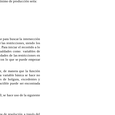
mínimo de producción sería:
e para buscar la intersección
 las restricciones, siendo los
Para iniciar el recorrido a lo
gualdades como: variables de
ldades de las restricciones en
 con lo que se puede empezar
e, de manera que la función
a variable básica se hace no
es de holgura, excedentes y
actible puede ser encontrada
0, se hace uso de la siguiente
a de resolución a través del