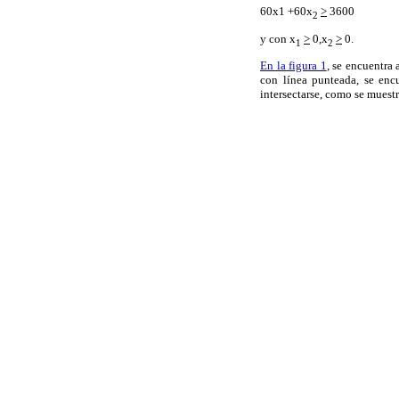
60x1 +60x
>
3600
2
y con x
>
0,x
>
0.
1
2
En la figura 1
, se encuentra 
con línea punteada, se encu
intersectarse, como se muest