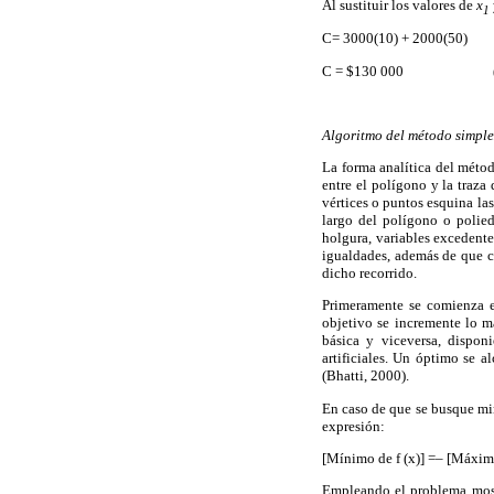
Al sustituir los valores de
x
1
C= 3000(10) + 2000(50)
C = $130 000 (
Algoritmo del método simpl
La forma analítica del métod
entre el polígono y la traza 
vértices o puntos esquina las
largo del polígono o polied
holgura, variables excedentes
igualdades, además de que c
dicho recorrido.
Primeramente se comienza e
objetivo se incremente lo m
básica y viceversa, dispon
artificiales. Un óptimo se 
(Bhatti, 2000).
En caso de que se busque min
expresión:
[Mínimo de f (x)] =– [Máx
Empleando el problema mostr