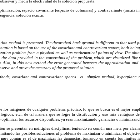
 observar y medir la efectividad de la solución propuesta.
timización, espacio covariante (espacio de columnas) y contravariante (matriz i
ergencia, solución exacta.
tion method is presented. The theoretical back ground is different to that used pr
ntation is based on the use of the covariant and contravariant spaces, both being
ization problem from a physical as well as mathematical points of view. The obta
the data provided in the constraints of the problem, which are visualized like v
s. Also, in this new method the error generated between the approximation and 
bserve and prove the accuracy of the proposed solution.
thods, covariant and contravariant spaces –vs– simplex method, hyperplane r
e los márgenes de cualquier problema práctico, lo que se busca es el mejor emp
nológicos, etc., de tal manera que se logre la distribución y uso más ventajoso d
e optimizar los recursos disponibles, ya sean maximizando ganancias o minimizando
ón se presentan en múltiples disciplinas, teniendo en común una meta por alcanzar
limitando las posibles soluciones al problema de maximizar o minimizar el objetiv
o muy común es el de maximizar las ganancias, tomando en cuenta los límites i