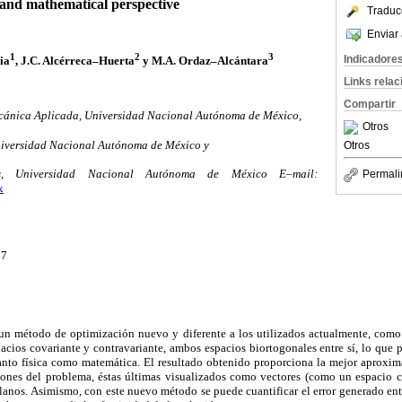
and mathematical perspective
Traduc
Enviar 
1
2
3
Indicadore
ia
, J.C. Alcérreca–Huerta
y M.A. Ordaz–Alcántara
Links rela
Compartir
Mecánica Aplicada, Universidad Nacional Autónoma de México,
Otros
niversidad Nacional Autónoma de México y
Otros
, Universidad Nacional Autónoma de México E–mail:
Permali
x
07
a un método de optimización nuevo y diferente a los utilizados actualmente, com
acios covariante y contravariante, ambos espacios biortogonales entre sí, lo que 
nto física como matemática. El resultado obtenido proporciona la mejor aproxim
ciones del problema, éstas últimas visualizados como vectores (como un espacio
lanos. Asimismo, con este nuevo método se puede cuantificar el error generado en