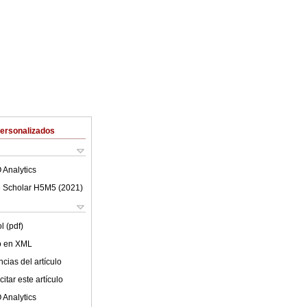
Personalizados
 Analytics
 Scholar H5M5 (
2021
)
l (pdf)
lo en XML
cias del artículo
itar este artículo
 Analytics