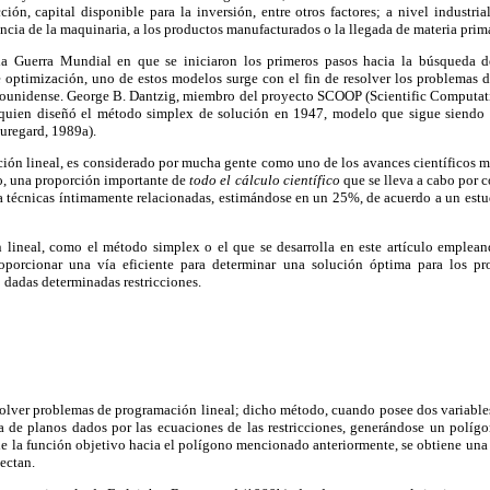
ión, capital disponible para la inversión, entre otros factores; a nivel industria
encia de la maquinaria, a los productos manufacturados o la llegada de materia prim
da Guerra Mundial en que se iniciaron los primeros pasos hacia la búsqueda 
e optimización, uno de estos modelos surge con el fin de resolver los problemas d
tadounidense. George B. Dantzig, miembro del proyecto SCOOP (Scientific Computa
e quien diseñó el método simplex de solución en 1947, modelo que sigue siendo
auregard, 1989a).
ción lineal, es considerado por mucha gente como uno de los avances científicos 
o, una proporción importante de
todo el cálculo científico
que se lleva a cabo por 
 a técnicas íntimamente relacionadas, estimándose en un 25%, de acuerdo a un est
ineal, como el método simplex o el que se desarrolla en este artículo emplean
proporcionar una vía eficiente para determinar una solución óptima para los 
 dadas determinadas restricciones.
olver problemas de programación lineal; dicho método, cuando posee dos variables
 de planos dados por las ecuaciones de las restricciones, generándose un polígon
 de la función objetivo hacia el polígono mencionado anteriormente, se obtiene una
ectan.