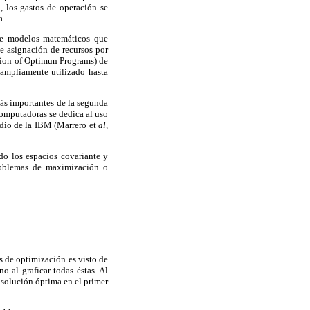
l, los gastos de operación se
a.
de modelos matemáticos que
e asignación de recursos por
tion of Optimun Programs) de
 ampliamente utilizado hasta
más importantes de la segunda
computadoras se dedica al uso
udio de la IBM (Marrero et
al,
do los espacios covariante y
problemas de maximización o
 de optimización es visto de
o al graficar todas éstas. Al
 solución óptima en el primer