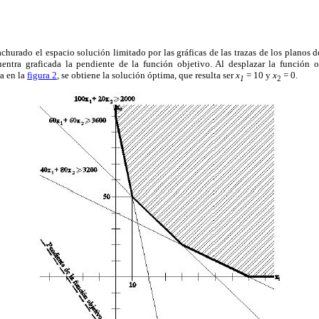
achurado el espacio solución limitado por las gráficas de las trazas de los planos d
entra graficada la pendiente de la función objetivo. Al desplazar la función 
ra en la
figura 2
, se obtiene la solución óptima, que resulta ser
x
= 10 y
x
=
0.
1
2