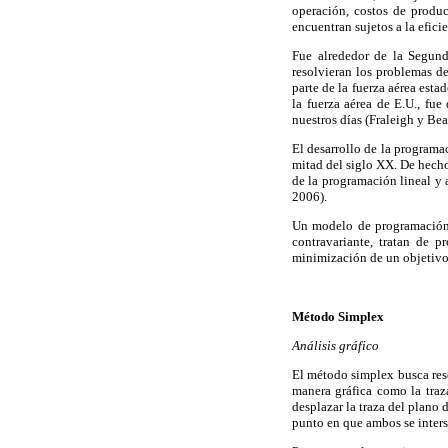
operación, costos de producc
encuentran sujetos a la efici
Fue alrededor de la Segun
resolvieran los problemas d
parte de la fuerza aérea es
la fuerza aérea de E.U., fu
nuestros días (Fraleigh y Be
El desarrollo de la programa
mitad del siglo XX. De hech
de la programación lineal y
2006).
Un modelo de programación l
contravariante, tratan de 
minimización de un objetivo
Método Simplex
Análisis gráfico
El método simplex busca res
manera gráfica como la traza
desplazar la traza del plano
punto en que ambos se inters