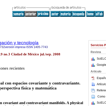
igación y tecnología
Servicios 
0732
versión impresa
ISSN
1405-7743
Revista
ol.9 no.3 Ciudad de México jul./sep. 2008
SciELO
Google
iones recientes
Articulo
Españo
al con espacios covariante y contravariante.
Artícu
erspectiva física y matemática
Referen
Como c
 covariant and contravariant manifolds. A physical
SciELO