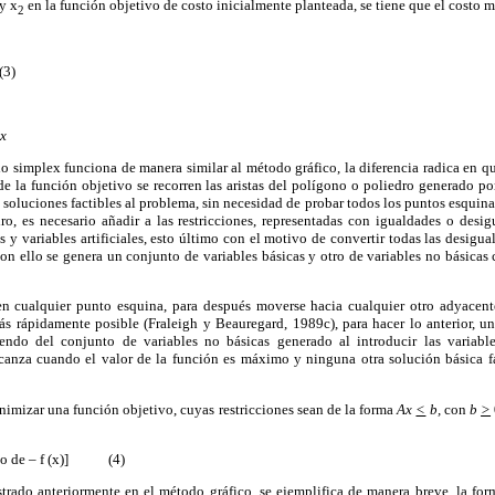
y x
en la función objetivo de costo inicialmente planteada, se tiene que el costo 
2
3)
ex
o simplex funciona de manera similar al método gráfico, la diferencia radica en qu
de la función objetivo se recorren las aristas del polígono o poliedro generado por
 soluciones factibles al problema, sin necesidad de probar todos los puntos esquina. 
ro, es necesario añadir a las restricciones, representadas con igualdades o desi
 y variables artificiales, esto último con el motivo de convertir todas las desigua
on ello se genera un conjunto de variables básicas y otro de variables no básicas
n cualquier punto esquina, para después moverse hacia cualquier otro adyacent
ás rápidamente posible (Fraleigh y Beauregard, 1989c), para hacer lo anterior, un
iendo del conjunto de variables no básicas generado al introducir las variabl
alcanza cuando el valor de la función es máximo y ninguna otra solución básica f
imizar una función objetivo, cuyas restricciones sean de la forma
Ax
<
b,
con
b
>
imo de – f (x)] (4)
ado anteriormente en el método gráfico, se ejemplifica de manera breve, la form