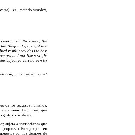
nversa) –vs– método simplex,
esently as in the case of the
 biorthogonal spaces, al low
ined result provides the best
ectors and not like straight
the objective vectors can be
otation, convergence, exact
leo de los recursos humanos,
e los mismos. Es por eso que
 gastos o pérdidas.
, sujeta a restricciones que
o propuesto. Por ejemplo; en
mpuestos por los tiempos de