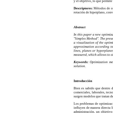
y el objetivo, lo que permite
Descriptores:
Métodos de op
rotación de hiperplano, conv
Abstract
In this paper a new optimiza
"Simplex Method". The prese
a visualization of the optim
approximation according to 
lines, planes or hyperplane
measured, which allows to o
Keywords:
Optimization me
solution.
Introducción
Bien es sabido que dentro d
comerciales, laborales, tec
surgen modelos que tratan d
Los problemas de optimizaci
influyen de manera directa 
administración, un objetiv