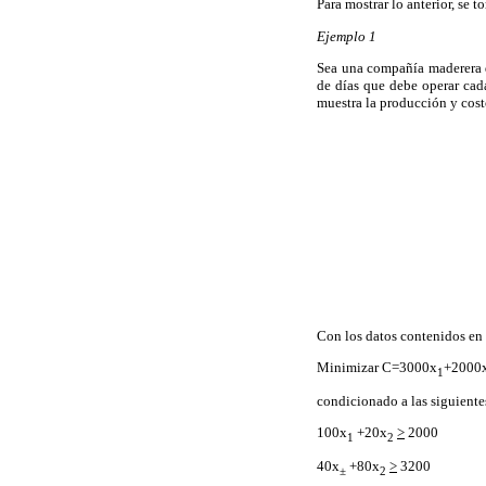
Para mostrar lo anterior, se
Ejemplo 1
Sea una compañía maderera q
de días que debe operar cad
muestra la producción y costo
Con los datos contenidos en 
Minimizar C=3000x
+2000
1
condicionado a las siguientes
100x
+20x
>
2000
1
2
40x
+80x
>
3200 
±
2