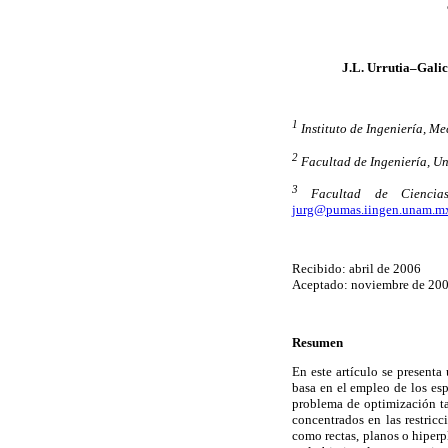
J.L. Urrutia–Galic
1
Instituto de Ingeniería, 
2
Facultad de Ingeniería, U
3
Facultad de Ciencias
jurg@pumas.iingen.unam.m
Recibido: abril de 2006
Aceptado: noviembre de 20
Resumen
En este artículo se present
basa en el empleo de los esp
problema de optimización ta
concentrados en las restric
como rectas, planos o hiperp