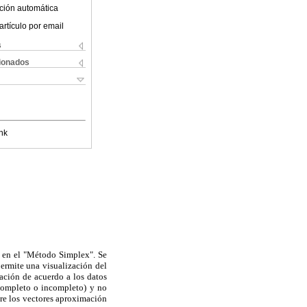
ción automática
artículo por email
s
cionados
nk
o en el "Método Simplex". Se
permite una visualización del
ación de acuerdo a los datos
 completo o incompleto) y no
tre los vectores aproximación