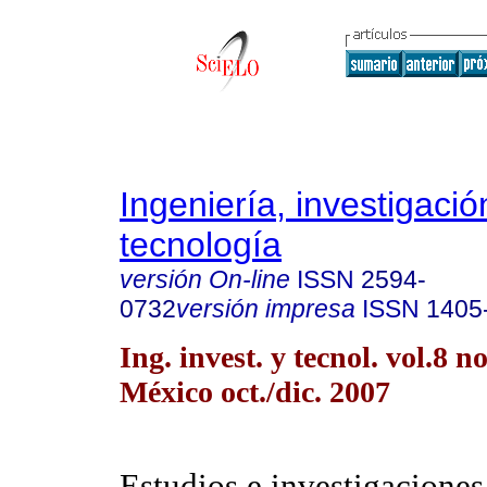
Ingeniería, investigació
tecnología
versión On-line
ISSN
2594-
0732
versión impresa
ISSN
1405
Ing. invest. y tecnol. vol.8 
México oct./dic. 2007
Estudios e investigaciones