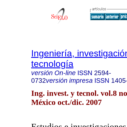
Ingeniería, investigació
tecnología
versión On-line
ISSN
2594-
0732
versión impresa
ISSN
1405
Ing. invest. y tecnol. vol.8 
México oct./dic. 2007
Estudios e investigaciones