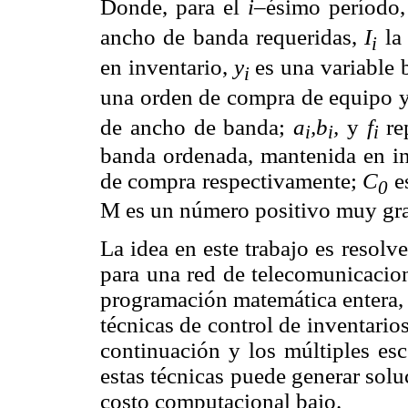
Donde, para el
i
–ésimo período
ancho de banda requeridas,
I
la 
i
en inventario,
y
es una variable 
i
una orden de compra de equipo y
de ancho de banda;
a
,b
,
y
f
re
i
i
i
banda ordenada, mantenida en in
de compra respectivamente;
C
es
0
M es un número positivo muy gr
La idea en este trabajo es resol
para una red de telecomunicacio
programación matemática entera, b
técnicas de control de inventario
continuación y los múltiples esc
estas técnicas puede generar sol
costo computacional bajo.