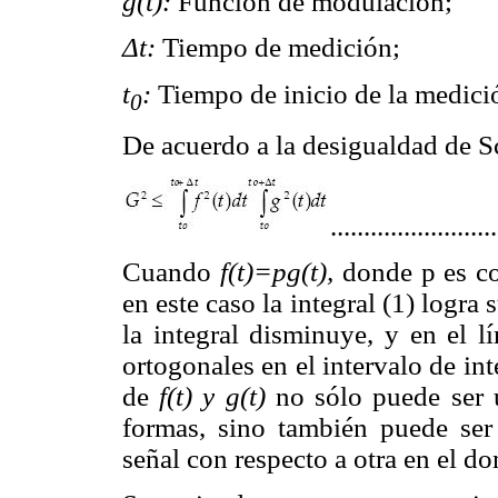
g(t):
Función de modulación;
Δt:
Tiempo de medición;
t
:
Tiempo de inicio de la medici
0
De acuerdo a la desigualdad de S
........................
Cuando
f(t)=pg(t),
donde p es co
en este caso la integral (1) logra
la integral disminuye, y en el 
ortogonales en el intervalo de i
de
f(t) y g(t)
no sólo puede ser 
formas, sino también puede ser
señal con respecto a otra en el d