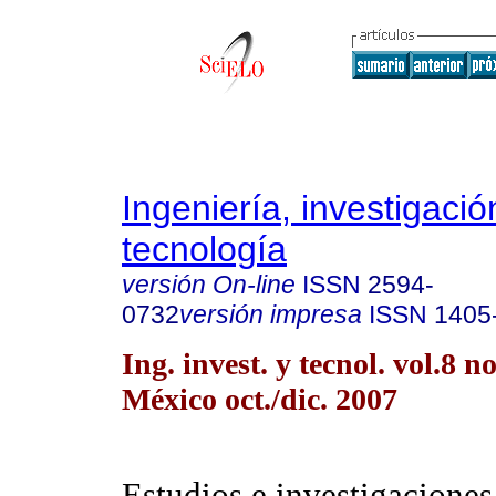
Ingeniería, investigació
tecnología
versión On-line
ISSN
2594-
0732
versión impresa
ISSN
1405
Ing. invest. y tecnol. vol.8 
México oct./dic. 2007
Estudios e investigaciones