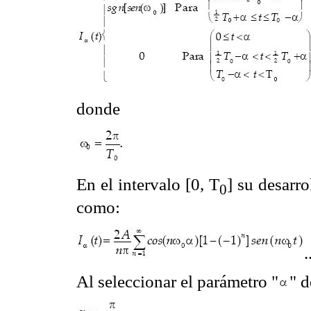
donde
En el intervalo [0, T
] su desarro
0
como:
.
Al seleccionar el parámetro "
" d