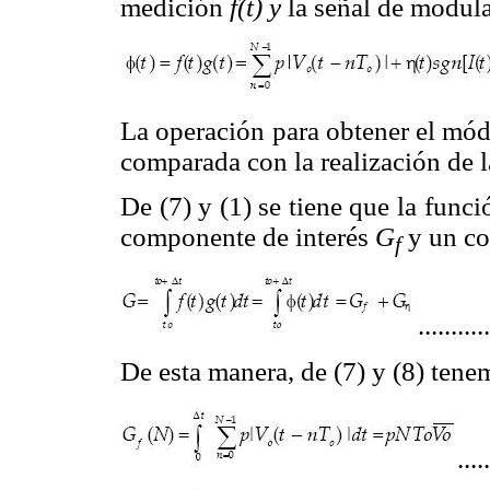
medición
f(t) y
la señal de modul
La operación para obtener el mód
comparada con la realización de l
De (7) y (1) se tiene que la func
componente de interés
G
y un c
f
..........
De esta manera, de (7) y (8) ten
....