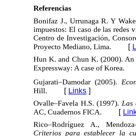
Referencias
Bonifaz J., Urrunaga R. Y Wake
impuestos: El caso de las redes v
Centro de Investigación, Consor
[
L
Proyecto Mediano, Lima.
Hun K. and Chun K. (2000). An A
Expressway: A case of Korea.
Gujarati–Damodar (2005).
Eco
[
Links
]
Hill.
Ovalle–Favela H.S. (1997).
Las 
[
Lin
AC, Cuadernos FICA.
Rico–Rodríguez A., Mendoza–
Criterios para establecer la 