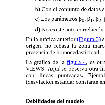
b) Con el conjunto de datos 
c) Los parámetros β
, β
, β
,
0
1
2
d) No existe auto correlación
En la gráfica anterior
(Figura 3)
s
origen, no rebasa la zona marc
presencia de homocedasticidad.
La gráfica de la
figura 4
, es ot
VIEWS. Aquí se observa otra lín
con líneas punteadas. Ejemp
(desviación estándar constante en
Debilidades del modelo