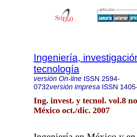
Ingeniería, investigació
tecnología
versión On-line
ISSN
2594-
0732
versión impresa
ISSN
1405
Ing. invest. y tecnol. vol.8 
México oct./dic. 2007
Ingeniería en México y e