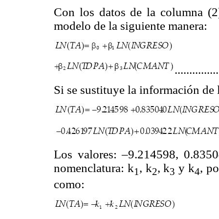
Con los datos de la columna (2) 
modelo de la siguiente manera:
..............
Si se sustituye la información de
Los valores: –9.214598, 0.835
nomenclatura: k
, k
, k
y k
, po
1
2
3
4
como: