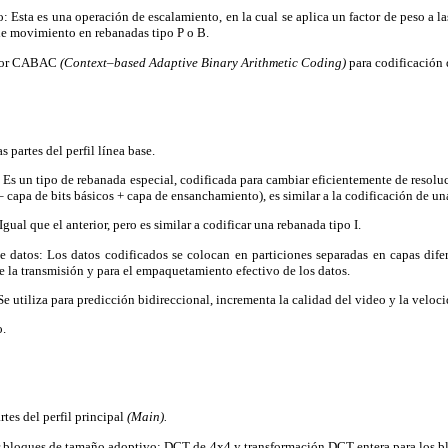
: Esta es una operación de escalamiento, en la cual se aplica un factor de peso a la
e movimiento en rebanadas tipo P o B.
cador CABAC
(Context–based Adaptive Binary Arithmetic Coding)
para codificación 
s partes del perfil línea base.
Es un tipo de rebanada especial, codificada para cambiar eficientemente de resolu
– capa de bits básicos + capa de ensanchamiento), es similar a la codificación de un
gual que el anterior, pero es similar a codificar una rebanada tipo I.
e datos: Los datos codificados se colocan en particiones separadas en capas difere
te la transmisión y para el empaquetamiento efectivo de los datos.
e utiliza para predicción bidireccional, incrementa la calidad del video y la veloci
o.
rtes del perfil principal
(Main).
 bloques de tamaño adoptivo: DCT de 4x4 y transformación DCT entera para los b