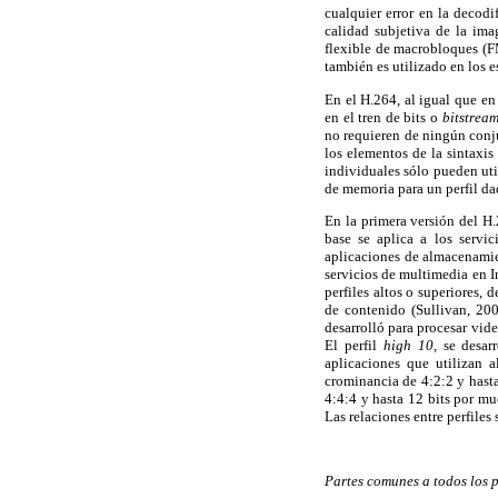
cualquier error en la decod
calidad subjetiva de la ima
flexible de macrobloques (F
también es utilizado en los e
En el H.264, al igual que en 
en el tren de bits o
bitstrea
no requieren de ningún conjun
los elementos de la sintaxis
individuales sólo pueden uti
de memoria para un perfil dad
En la primera versión del H.2
base se aplica a los servi
aplicaciones de almacenamien
servicios de multimedia en I
perfiles altos o superiores,
de contenido (Sullivan, 20
desarrolló para procesar vid
El perfil
high 10,
se desar
aplicaciones que utilizan a
crominancia de 4:2:2 y hasta
4:4:4 y hasta 12 bits por mu
Las relaciones entre perfiles
Partes comunes a todos los p