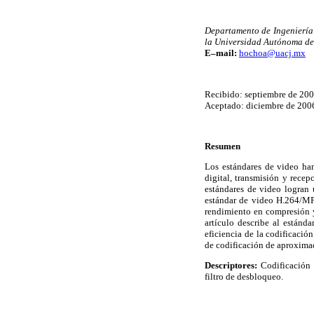
Departamento de Ingeniería 
la Universidad Autónoma de
E–mail:
hochoa@uacj.mx
Recibido: septiembre de 20
Aceptado: diciembre de 200
Resumen
Los estándares de video han
digital, transmisión y rece
estándares de video logran 
estándar de video H.264/MP
rendimiento en compresión 
artículo describe al estánd
eficiencia de la codificació
de codificación de aproximad
Descriptores:
Codificación
filtro de desbloqueo.