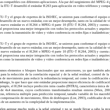
ias compatibles con diferentes aplicaciones. A la par del surgimiento del MPEG–4 
 la ITU–T desarrolló el estándar H.263 para aplicación en video teléfonos y comp
ITU–T y el grupo de expertos de la ISO/IEC, se unieron para conformar el equipo 
 desarrollo de un nuevo estándar, con un mejor desempeño, tanto en la calidad de v
l nuevo estándar es el H.264 o MPEG–4 parte 10 (ITU–T H.264, 2003) y cuenta 
ual proporciona una mejor integración con todos los protocolos actuales y arquitec
ales como la transmisión de video y video conferencia en redes fijas e inalámbricas
ITU–T y el grupo de expertos de la ISO/IEC, se unieron para conformar el equipo 
 desarrollo de un nuevo estándar, con un mejor desempeño, tanto en la calidad de v
l nuevo estándar es el H.264 o MPEG–4 parte 10 (ITU–T H.264, 2003) y cuenta 
ual proporciona una mejor integración con todos los protocolos actuales y arquitec
ales como la transmisión de video y video conferencia en redes fijas e inalámbricas 
smos elementos o bloques funcionales que sus antecesores, ya que también ado
para la reducción de la correlación espacial y de la señal residual, control de l
 de movimiento para reducir la redundancia temporal, así como la codificación de
 embargo, lo que hace que este estándar proporcione mayor eficiencia de codificaci
jemplo, el H.264 incluye predicción intra cuadro (INTRA), característica única de
de 4x4 muestras, cuyos coeficientes transformados resultan enteros (Wien, 2003
ras, referencia múltiple para predicción temporal, tamaño variable de los macrobl
a compensación de movimiento, filtro de desbloqueo (List, 2993), codificador de e
 de un aumento en la complejidad de la implementación.
elen agregar mucho ruido a la señal original y no se puede llevar a cabo la rec