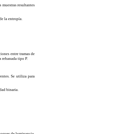
s muestras resultantes
de la entropía.
ciones entre tramas de
a rebanada tipo P.
ntes. Se utiliza para
dad binaria.
loques de luminancia.