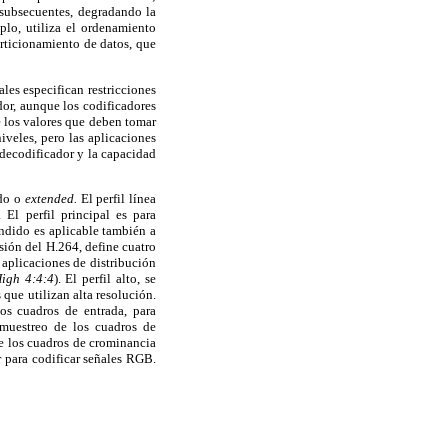
 subsecuentes, degradando la
plo, utiliza el ordenamiento
rticionamiento de datos, que
ales especifican restricciones
ador, aunque los codificadores
de los valores que deben tomar
iveles, pero las aplicaciones
 decodificador y la capacidad
ido o
extended.
El perfil línea
El perfil principal es para
endido es aplicable también a
rsión del H.264, define cuatro
 aplicaciones de distribución
High 4:4:4
). El perfil alto, se
que utilizan alta resolución.
os cuadros de entrada, para
 muestreo de los cuadros de
de los cuadros de crominancia
r para codificar señales RGB.