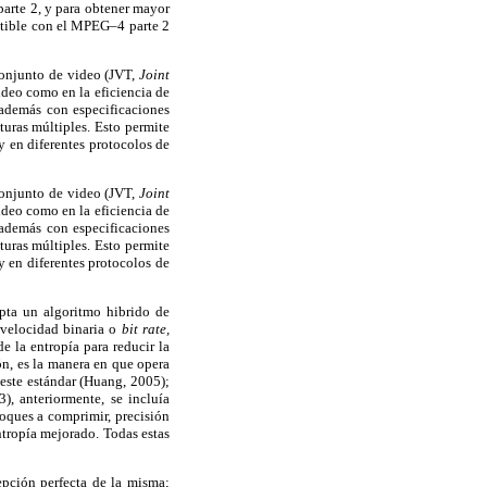
parte 2, y para obtener mayor
atible con el MPEG–4 parte 2
conjunto de video (JVT,
Joint
ideo como en la eficiencia de
además con especificaciones
turas múltiples. Esto permite
 y en diferentes protocolos de
conjunto de video (JVT,
Joint
ideo como en la eficiencia de
además con especificaciones
turas múltiples. Esto permite
y en diferentes protocolos de
pta un algoritmo hibrido de
a velocidad binaria o
bit rate,
 la entropía para reducir la
ón, es la manera en que opera
 este estándar (Huang, 2005);
), anteriormente, se incluía
oques a comprimir, precisión
ntropía mejorado. Todas estas
epción perfecta de la misma;