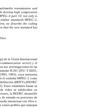
multimedia transmission and
rds develop high compression
MPEG–4 part 10, not only is
us similar standards MPEG–2,
rst, we describe the coding
ow that the new standard has
lter.
up)
de la Unión Internacional
lecommunication
sector) y
el
on sus investigaciones en las
l estándar H.261 (ITU–T H261,
1993, 1993), cuya intensión
olló el estándar MPEG–2 como
a definición (HDTV) (ISO/IEC
. Estos estándares basan su
 de video se subdividen en
ciones, la ISO/IEC desarrolló
s de entrada en porciones de
ueda interactuar con ellos o,
 varios perfiles que manejan