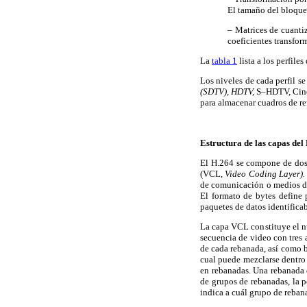
El tamaño del bloque 
– Matrices de cuantiz
coeficientes transfor
La
tabla 1
lista a los perfil
Los niveles de cada perfil s
(SDTV), HDTV,
S–HDTV, Cinem
para almacenar cuadros de re
Estructura de las capas del
El H.264 se compone de dos 
(VCL,
Video Coding Layer)
de comunicación o medios de
El formato de bytes define 
paquetes de datos identifica
La capa VCL constituye el nú
secuencia de video con tres
de cada rebanada, así como 
cual puede mezclarse dentro 
en rebanadas. Una rebanada 
de grupos de rebanadas, la 
indica a cuál grupo de reban