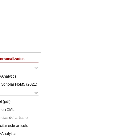
Personalizados
 Analytics
 Scholar H5M5 (
2021
)
l (pdf)
lo en XML
cias del artículo
itar este artículo
 Analytics