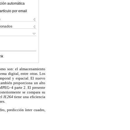
ción automática
artículo por email
s
cionados
nk
 como son: el almacenamiento
ma digital, entre otras. Los
emporal y espacial. El nuevo
también proporciona un alto
MPEG–4 parte 2. El presente
posteriormente se compara su
 el
H.264
tiene una eficiencia
res.
o, predicción ínter cuadro,