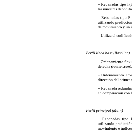
– Rebanadas tipo I (
las muestras decodifi
– Rebanadas tipo P 
utilizando predicció
de movimiento y un ín
– Utiliza el codific
Perfil línea base (Baseline)
–
Ordenamiento flexi
derecha
(raster scan)
– Ordenamiento arbi
dirección del primer
– Rebanada redundant
en comparación con l
Perfil principal (Main)
– Rebanadas tipo B 
utilizando predicció
movimiento e índices 