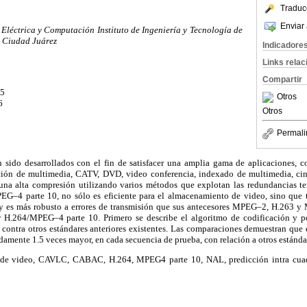
Traduc
Enviar 
Eléctrica y Computación Instituto de Ingeniería y Tecnología de
 Ciudad Juárez
Indicadore
Links rela
Compartir
05
Otros
6
Otros
Permali
 sido desarrollados con el fin de satisfacer una amplia gama de aplicaciones,
pción de multimedia, CATV, DVD, video conferencia, indexado de multimedia, cine
una alta compresión utilizando varios métodos que explotan las redundancias t
EG–4 parte 10, no sólo es eficiente para el almacenamiento de video, sino que 
y es más robusto a errores de transmisión que sus antecesores MPEG–2, H.263 y 
ar H.264/MPEG–4 parte 10. Primero se describe el algoritmo de codificación y 
n contra otros estándares anteriores existentes. Las comparaciones demuestran que
amente 1.5 veces mayor, en cada secuencia de prueba, con relación a otros estánda
 de video, CAVLC, CABAC, H.264, MPEG4 parte 10, NAL, predicción intra cuadr