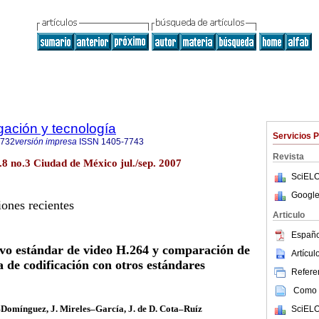
igación y tecnología
Servicios 
0732
versión impresa
ISSN
1405-7743
Revista
ol.8 no.3 Ciudad de México jul./sep. 2007
SciELO
Google
iones recientes
Articulo
Españo
evo estándar de video H.264 y comparación de
Artícu
ia de codificación con otros estándares
Referen
Como c
Domínguez, J. Mireles–García, J. de D. Cota–Ruíz
SciELO