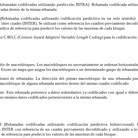
Rebanadas codificadas utilizando predicción INTRA): Rebanada codificada utiliz
cadas dentro de la misma rebanada.
(Rebanadas codificadas utilizando codificación predictiva en un solo sentido):
n inter cuadro (INTER). Se utilizan como referencia los cuadros previamente decodi
dice de referencia para predecir los valores de las muestras de cada bloque.
ador CAVLC
(Con
text–based Adaptive Variable Length Co
ding)
para la codificación 
ble de macrobloques: Los macrobloques no necesariamente se ordenan horizontalm
.
Existe un mapa que asigna los macrobloques a un determinado grupo de rebanadas
trario de rebanadas: La dirección del primer macrobloque de una rebanada pu
 macrobloque de alguna rebanada anterior dentro del mismo cuadro codificado.
e: Esta rebanada pertenece a datos redundantes ya codificados con igual o difere
os mismos datos codificados pertenecientes a la misma rebanada.
(Rebanadas codificadas utilizando codificación predictiva bidireccional):
n INTER con referencia de un cuadro previamente decodificado y utilizando a lo
de referencia para predecir los valores de las muestras de cada bloque.