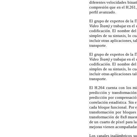
diferentes velocidades binar
compresión que en el H.261,
perfil avanzado.
El grupo de expertos de la 
Video Team) y
trabajar en el
codificación. El nombre de
simples de su sintaxis, lo c
incluir otras aplicaciones, t
transporte.
El grupo de expertos de la 
Video Team) y
trabajar en el
codificación. El nombre de
simples de su sintaxis, lo c
incluir otras aplicaciones t
transporte.
El H.264 cuenta con los mi
predicción y transformación 
predicción por compensación
correlación estadística. Sin
cada bloque funcional. Por e
transformación por bloques 
transformación de 8x8 muest
de un cuarto de píxel para l
mejoras vienen acompañadas
Los canales inalámbricos su