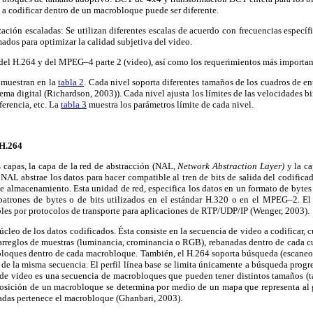
a codificar dentro de un macrobloque puede ser diferente.
ación escaladas: Se utilizan diferentes escalas de acuerdo con frecuencias específ
mados para optimizar la calidad subjetiva del video.
es del H.264 y del MPEG–4 parte 2 (video), así como los requerimientos más importan
e muestran en la
tabla 2
. Cada nivel soporta diferentes tamaños de los cuadros de en
a digital (Richardson, 2003)). Cada nivel ajusta los límites de las velocidades b
ferencia, etc. La
tabla 3
muestra los parámetros límite de cada nivel.
 H.264
capas, la capa de la red de abstracción (NAL,
Network Abstraction Layer)
y la c
.
NAL abstrae los datos para hacer compatible al tren de bits de salida del codificad
 almacenamiento. Esta unidad de red, especifica los datos en un formato de byte
patrones de bytes o de bits utilizados en el estándar H.320 o en el MPEG–2. El
bles por protocolos de transporte para aplicaciones de RTP/UDP/IP (Wenger, 2003).
cleo de los datos codificados. Ésta consiste en la secuencia de video a codificar, 
 arreglos de muestras (luminancia, crominancia o RGB), rebanadas dentro de cada 
bloques dentro de cada macrobloque. También, el H.264 soporta búsqueda (escaneo) 
de la misma secuencia. El perfil línea base se limita únicamente a búsqueda progr
de video es una secuencia de macrobloques que pueden tener distintos tamaños (ta
posición de un macrobloque se determina por medio de un mapa que representa al
adas pertenece el macrobloque (Ghanbari, 2003).