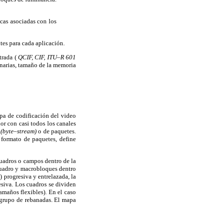
icas asociadas con los
tes para cada aplicación.
trada (
QCIF, CIF, ITU–R 601
inarias, tamaño de la memoria
apa de codificación del video
or con casi todos los canales
s
(byte–stream)
o de paquetes.
 formato de paquetes, define
cuadros o campos dentro de la
cuadro y macrobloques dentro
progresiva y entrelazada, la
esiva. Los cuadros se dividen
maños flexibles). En el caso
 grupo de rebanadas. El mapa