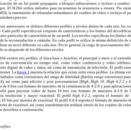
ificación de un bit puede propagarse a bloques subsecuentes o incluso a cuadros
gen. El H.264 utiliza métodos para incrementar la resistencia a errores. Por ejem
MO), la transmisión de rebanadas redundantes de cuadros de video e incluye el pa
stándares previos.
sus antecesores, se definen diferentes perfiles y niveles dentro de cada uno, los cu
m.
Cada perfil especifica un conjunto de características y los límites del decodific
to particular de características de un perfil. Los niveles especifican los límites 
 de la recomendación o estándar. En cada perfil se utiliza la misma definición de n
lizar un nivel diferente en cada uno. Por lo general, la carga de procesamiento del
o se desprende de los diferentes niveles.
64 existen tres perfiles, el línea base o
baseline,
el principal o
main
y el extend
cios de conversación en tiempo real, como video conferencia y video teléfono. 
to digital de video y datos, así como de transmisión de televisión. El perfil ext
nternet. La
figura 1
muestra la relación que existe entre estos perfiles. La última ve
 detallados como extensiones del rango de fidelidad
(fidelity range extensions)
para
04), así como para edición y post procesamiento
(High, High 10, High 4:2:2 y 
eo de 8 bits con formato de muestreo de la crominancia de 4:2:0 y para aplicaciones 
rolló para procesar video de hasta 10 bits con formato de muestreo 4:2:0 de l
lta resolución y mayor exactitud. El perfil
high 4:2:2,
soporta el formato de
 10 bits por muestra de exactitud. El perfil 4:4:4 soporta el formato de muestreo 
estra de exactitud, así como transformación residual entera de los cuadros de colo
 se describen a continuación:
erfiles