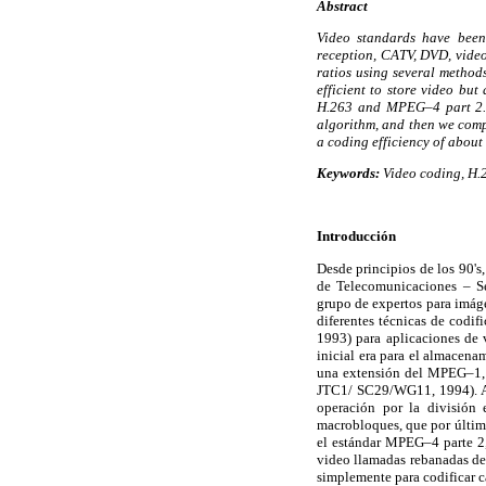
Abstract
Video standards have been 
reception, CATV, DVD, video
ratios using several metho
efficient to store video bu
H.263 and MPEG–4 part 2. I
algorithm, and then we comp
a coding efficiency of about 
Keywords:
Video coding, H.2
Introducción
Desde principios de los 90's
de Telecomunicaciones – S
grupo de expertos para im
diferentes técnicas de codif
1993) para aplicaciones de
inicial era para el almacen
una extensión del MPEG–1, c
JTC1/ SC29/WG11, 1994). Al
operación por la división
macrobloques, que por último
el estándar MPEG–4 parte 2,
video llamadas rebanadas de 
simplemente para codificar 