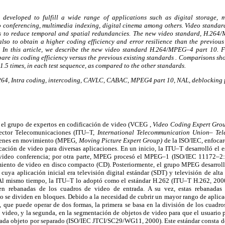
developed to fulfill a wide range of applications such as digital storage, 
 conferencing, multimedia indexing, digital cinema among others. Video standa
ds to reduce temporal and spatial redundancies. The new video standard, H.264/
t also to obtain a higher coding efficiency and error resilience than the previo
n this article, we describe the new video standard H.264/MPEG–4 part 10. Fi
are its coding efficiency versus the previous existing standards . Comparisons sh
1.5 times, in each test sequence, as compared to the other standards.
64, Intra coding, intercoding, CAVLC, CABAC, MPEG4 part 10, NAL, deblocking fi
, el grupo de expertos en codificación de video (VCEG ,
Video Coding Expert Gro
ector Telecomunicaciones (ITU–T,
International
Telecommunication Union– Te
ágenes en movimiento (MPEG,
Moving Picture Expert
Group)
de la ISO/IEC, enfocar
icación de video para diversas aplicaciones. En un inicio, la ITU–T desarrolló e
 video conferencia; por otra parte, MPEG procesó el MPEG–1 (ISO/IEC 11172–2:
amiento de video en disco compacto (CD). Posteriormente, el grupo MPEG desarr
uya aplicación inicial era televisión digital estándar (SDT) y televisión de alt
 mismo tiempo, la ITU–T lo adoptó como el estándar H.262 (ITU–T H.262, 2000)
 en rebanadas de los cuadros de video de entrada. A su vez, estas rebanadas
 se dividen en bloques. Debido a la necesidad de cubrir un mayor rango de aplica
 que puede operar de dos formas, la primera se basa en la división de los cuadro
video, y la segunda, en la segmentación de objetos de video para que el usuario p
cada objeto por separado (ISO/IEC JTCI/SC29/WG11, 2000). Este estándar consta de