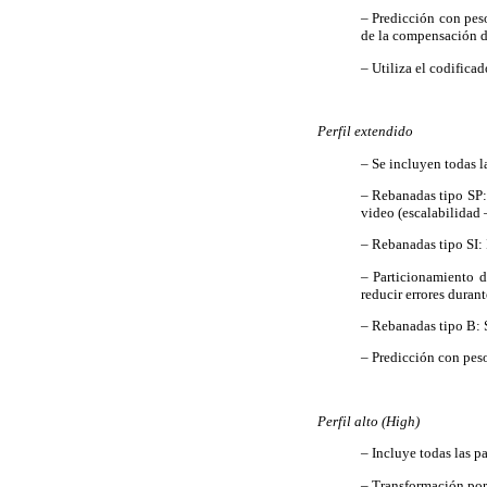
– Predicción con peso
de la compensación d
– Utiliza el codifi
Perfil extendido
– Se incluyen todas la
– Rebanadas tipo SP: 
video (escalabilidad 
– Rebanadas tipo SI: I
– Particionamiento d
reducir errores duran
– Rebanadas tipo B: S
– Predicción con pes
Perfil alto (High)
–
Incluye todas las pa
–
Transformación por