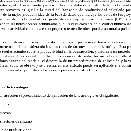
ctividad que se obtiene en el proyecto; la PP es la pérdida que sufre la productividad
ontexto; el UP es el límite que nos indica cuál debe ser el valor de la productivida
 un proyecto es igual a la mitad del horizonte de productividad calculado p
or de la mejor productividad de la base de datos que incluye los datos de los proy
zontes de productividad por grado de complejidad, particularmente (HPCn); 
entre las horas hombre acumuladas; y el IA es el cociente de dividir el número de 
alizó la actividad estudiada en un proyecto (entendiéndose por día anormal aquel en
ción fue desarrollar una propuesta tecnológica que permita tomar decisiones pa
incrementarla, considerando los tres tipos de factores que en ella influye. Esta p
as teorías actuales sobre la productividad en la construcción, y mediante un método
a mediante la actividad científica. Las técnicas utilizadas fueron: el desarrollo
datos soporte del modelo, el desarrollo de un procedimiento de aplicación y la va
ión tal como se obtuvo y se presenta en este artículo puede ser aplicable a la const
nterés social y que utilicen los mismos procesos constructivos.
 de la tecnología
onstrucción el procedimiento de aplicación de la tecnología es el siguiente:
 datos
oyectos
os factores de insumo
nte de productividad