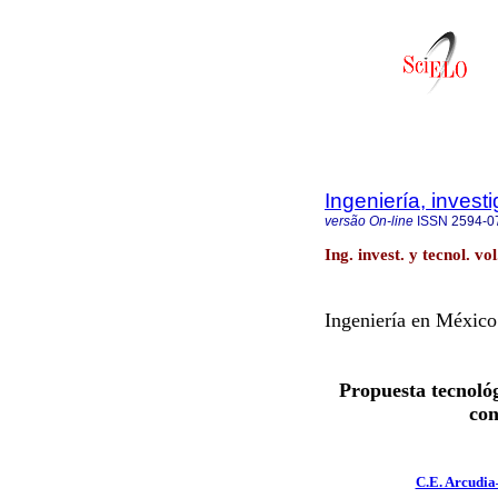
Ingeniería, invest
versão On-line
ISSN
2594-0
Ing. invest. y tecnol. v
Ingeniería en México
Propuesta tecnológ
con
C.E. Arcudi