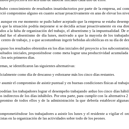
ubo conocimiento de resultados insatisfactorios por parte de la empresa, así com
bleció compromiso alguno en cuanto actuar proactivamente en aras de elevar los niv
, aunque en ese momento se pudo haber aceptado que la empresa se estaba desem
 que la situación podría mejorarse si se decidía actuar proactivamente en esa di
dos a la falta de organización del trabajo, el absentismo y la impuntualidad. De 
idad fue el absentismo de día lunes, motivado a que la mayoría de los trabajado
 centro de trabajo, y a que acostumbran ingerir bebidas alcohólicas en su día de de
expuso los resultados obtenidos en los días iniciales del proyecto a los subcontratist
resultados iniciales, proponiéndose como meta lograr una productividad acumulad
los seis primeros días.
emas, se identificaron las siguientes alternativas:
oficialmente como día de descanso y esforzarse más los cinco días restantes.
 y asumir el compromiso de asistir puntual y en buenas condiciones físicas al trabajo
en podrían los trabajadores lograr el desempeño trabajando arduo los cinco días hábi
os indirectos de los días inhábiles. Por otra parte, para cumplir con la alternativa 
promiso de todos ellos y de la administración la que debería establecer alguna
omprometiéndose los trabajadores a asistir los lunes y el residente a vigilar el ord
istas en la organización de las actividades sobre todo de los peones.