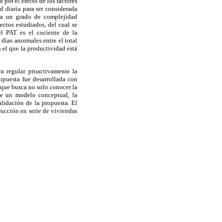
 por el efecto de los factores
d diaria para ser considerada
ara un grado de complejidad
ectos estudiados, del cual se
el PAT es el cociente de la
días anormales entre el total
 el que la productividad está
ra regular proactivamente la
ropuesta fue desarrollada con
 que busca no solo conocer la
 de un modelo conceptual, la
lidación de la propuesta. El
rucción en serie de viviendas