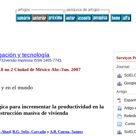
igación y tecnología
Serviços P
732
versão impressa
ISSN
1405-7743
Journal
ol.8 no.2 Ciudad de México Abr./Jun. 2007
SciELO
Google
 y en el mundo
Artigo
Espanh
ica para incrementar la productividad en la
Artigo
strucción masiva de vivienda
Referên
Como c
a–Abad,
R.G. Solís–Carcaño
y
A.R. Cuesta–Santos
SciELO