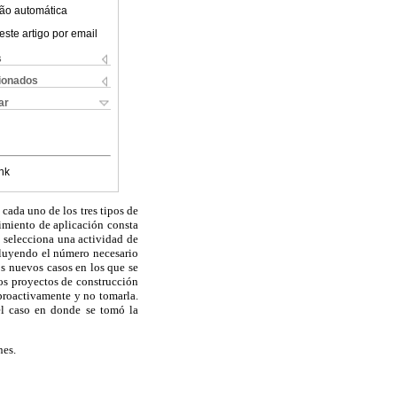
ão automática
este artigo por email
s
cionados
ar
nk
cada uno de los tres tipos de
dimiento de aplicación consta
e selecciona una actividad de
ncluyendo el número necesario
los nuevos casos en los que se
dos proyectos de construcción
 proactivamente y no tomarla.
el caso en donde se tomó la
nes.