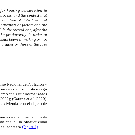
 for housing construction in
process, and the context that
e creation of data base and
 indicators of factors and the
. In the second one, after the
he productivity. In order to
results between making or not
ng superior those of the case
Censo Nacional de Población y
emas asociados a esta rezago
uerdo con estudios realizados
,
2000); (Corona
et al.,
2000).
de vivienda, con el objeto de
humano en la construcción de
do con él, la productividad
s del contexto
(Figura 1)
.