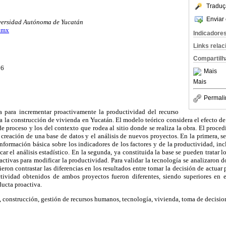
Traduç
Enviar 
iversidad Autónoma de Yucatán
.mx
Indicadore
Links rela
Compartilh
06
Mais
Mais
Permali
a para incrementar proactivamente la productividad del recurso
 la construcción de vivienda en Yucatán. El modelo teórico considera el efecto de 
 de proceso y los del contexto que rodea al sitio donde se realiza la obra. El proce
a creación de una base de datos y el análisis de nuevos proyectos. En la primera, s
información básica sobre los indicadores de los factores y de la productividad, i
ar el análisis estadístico. En la segunda, ya constituida la base se pueden tratar 
ctivas para modificar la productividad. Para validar la tecnología se analizaron 
ieron contrastar las diferencias en los resultados entre tomar la decisión de actuar
ctividad obtenidos de ambos proyectos fueron diferentes, siendo superiores en 
ucta proactiva.
 construcción, gestión de recursos humanos, tecnología, vivienda, toma de decisio