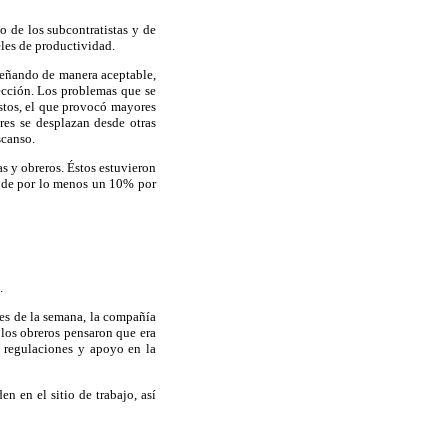
o de los subcontratistas y de
eles de productividad.
peñando de manera aceptable,
rección. Los problemas que se
estos, el que provocó mayores
res se desplazan desde otras
scanso.
as y obreros. Éstos estuvieron
a de por lo menos un 10% por
.
les de la semana, la compañía
2 los obreros pensaron que era
s regulaciones y apoyo en la
en en el sitio de trabajo, así