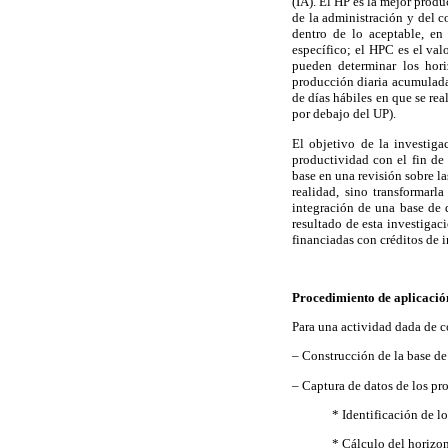
(IA). El HP es la mejor produ
de la administración y del c
dentro de lo aceptable, en
específico; el HPC es el val
pueden determinar los hori
producción diaria acumulada 
de días hábiles en que se re
por debajo del UP).
El objetivo de la investiga
productividad con el fin de 
base en una revisión sobre l
realidad, sino transformarl
integración de una base de 
resultado de esta investigac
financiadas con créditos de i
Procedimiento de aplicación
Para una actividad dada de c
– Construcción de la base de
– Captura de datos de los pr
* Identificación de l
* Cálculo del horizo