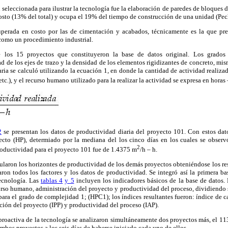
seleccionada para ilustrar la tecnología fue la elaboración de paredes de bloques d
osto (13% del total) y ocupa el 19% del tiempo de construcción de una unidad (Pec
perada en costo por las de cimentación y acabados, técnicamente es la que pres
como un procedimiento industrial.
e los 15 proyectos que constituyeron la base de datos original. Los grados
d de los ejes de trazo y la densidad de los elementos rigidizantes de concreto, mis
aria se calculó utilizando la ecuación 1, en donde la cantidad de actividad realizad
 etc.), y el recurso humano utilizado para la realizar la actividad se expresa en horas
2
se presentan los datos de productividad diaria del proyecto 101. Con estos dat
cto (HP), determiado por la mediana del los cinco días en los cuales se observ
2
roductividad para el proyecto 101 fue de 1.4375 m
/h – h.
laron los horizontes de productividad de los demás proyectos obteniéndose los re
ron todos los factores y los datos de productividad. Se integró así la primera ba
tecnología. Las
tablas 4
y 5
incluyen los indicadores básicos de la base de datos. 
urso humano, administración del proyecto y productividad del proceso, dividiendo s
ara el grado de complejidad 1; (HPC1); los índices resultantes fueron: índice de
ción del proyecto (IPP) y productividad del proceso (IAP).
e proactiva de la tecnología se analizaron simultáneamente dos proyectos más, el 11
mbos proyectos a los seis días de haberse iniciado cada uno de ellos.