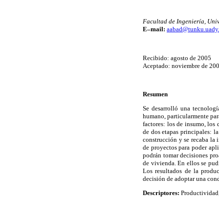
Facultad de Ingeniería, Un
E–mail:
aabad@tunku.uady
Recibido: agosto de 2005
Aceptado: noviembre de 20
Resumen
Se desarrolló una tecnologí
humano, particularmente para
factores: los de insumo, los
de dos etapas principales: l
construcción y se recaba la 
de proyectos para poder aplic
podrán tomar decisiones proa
de vivienda. En ellos se pud
Los resultados de la produ
decisión de adoptar una cond
Descriptores:
Productividad,