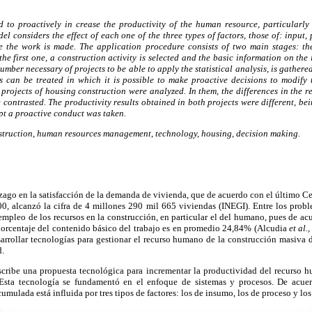
to proactively in crease the productivity of the human resource, particularly
el considers the effect of each one of the three types of factors, those of: input, 
re the work is made. The application procedure consists of two main stages: th
the first one, a construction activity is selected and the basic information on the
umber necessary of projects to be able to apply the statistical analysis, is gathered
s can be treated in which it is possible to make proactive decisions to modify t
projects of housing construction were analyzed. In them, the differences in the 
 contrasted. The productivity results obtained in both projects were different, bei
pt a proactive conduct was taken.
struction, human resources management, technology, housing, decision making.
ezago en la satisfacción de la demanda de vivienda, que de acuerdo con el último 
00, alcanzó la cifra de 4 millones 290 mil 665 viviendas (INEGI). Entre los probl
l empleo de los recursos en la construcción, en particular el del humano, pues de ac
 porcentaje del contenido básico del trabajo es en promedio 24,84% (Alcudia
et al.
arrollar tecnologías para gestionar el recurso humano de la construcción masiva 
d.
escribe una propuesta tecnológica para incrementar la productividad del recurso 
. Esta tecnología se fundamentó en el enfoque de sistemas y procesos. De acuer
umulada está influida por tres tipos de factores: los de insumo, los de proceso y lo