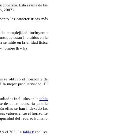
e concreto. Ésta es una de las
h, 2002).
entó las características más
 de complejidad incluyeron
mos que están incluidos en la
a se mide en la unidad física
 – hombre (h – h).
os se obtuvo el horizonte de
ó la mejor productividad. El
sultados incluidos en la
tabla
se de datos necesaria para la
En ellas se han indexado las
us valores entre el horizonte
 capacidad del recurso humano
3 y el 203. La
tabla 6
incluye