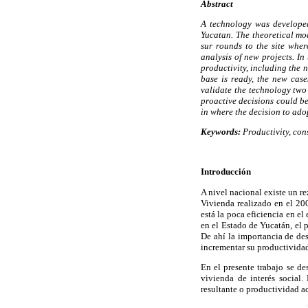
Abstract
A technology was developed 
Yucatan. The theoretical mod
sur rounds to the site whe
analysis of new projects. In 
productivity, including the n
base is ready, the new case
validate the technology two 
proactive decisions could be
in where the decision to ado
Keywords:
Productivity, con
Introducción
A nivel nacional existe un r
Vivienda realizado en el 20
está la poca eficiencia en e
en el Estado de Yucatán, el
De ahí la importancia de des
incrementar su productivida
En el presente trabajo se d
vivienda de interés social
resultante o productividad ac