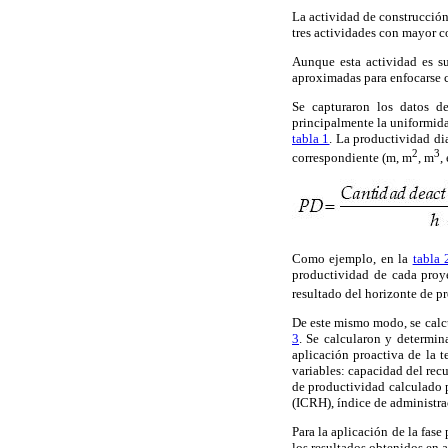
La actividad de construcción 
tres actividades con mayor c
Aunque esta actividad es su
aproximadas para enfocarse 
Se capturaron los datos d
principalmente la uniformida
tabla 1
. La productividad di
2
3
correspondiente (m, m
, m
,
Como ejemplo, en la
tabla 
productividad de cada proye
resultado del horizonte de p
De este mismo modo, se calcu
3
. Se calcularon y determina
aplicación proactiva de la 
variables: capacidad del rec
de productividad calculado p
(ICRH), índice de administra
Para la aplicación de la fas
los resultados obtenidos en a