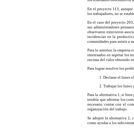
En el proyecto 113, aunque h
los trabajadores, no se esta
En el caso del proyecto 203
sus administradores pensaron
observaron estuvieron asocia
incidencias en la productiv
comunidades para asistir a su
Para lo anterior, la empresa 
interesados en superar los 
encima del valor obtenido en 
Para lograr resolver los probl
1. Declarar el lunes 
2. Trabajar los lunes
Para la alternativa 1, si bi
tendría que afrontar los cost
necesario contar con el com
organización del trabajo.
Se adoptó la alternativa 2, c
como ayudar a los subcontrat