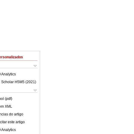
ersonalizados
 Analytics
 Scholar H5M5 (
2021
)
ol (pdf)
 em XML
cias do artigo
itar este artigo
 Analytics