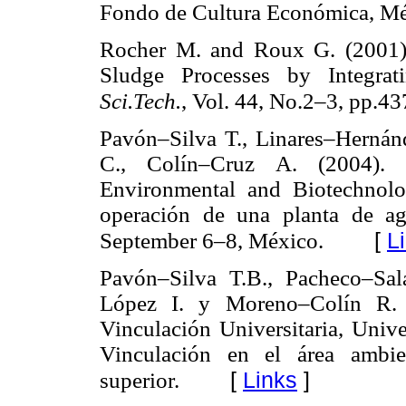
Fondo de Cultura Económica, Mé
Rocher M. and Roux G. (2001).
Sludge Processes by Integrat
Sci.Tech.
, Vol. 44, No.2–3, pp.4
Pavón–Silva T., Linares–Hernánd
C., Colín–Cruz A. (2004). 
Environmental and Biotechnolo
operación de una planta de agu
[
L
September 6–8, México.
Pavón–Silva T.B., Pacheco–Sal
López I. y Moreno–Colín R. (
Vinculación Universitaria, Uni
Vinculación en el área ambie
[
Links
]
superior.