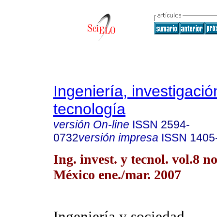
Ingeniería, investigació
tecnología
versión On-line
ISSN
2594-
0732
versión impresa
ISSN
1405
Ing. invest. y tecnol. vol.8 
México ene./mar. 2007
Ingeniería y sociedad