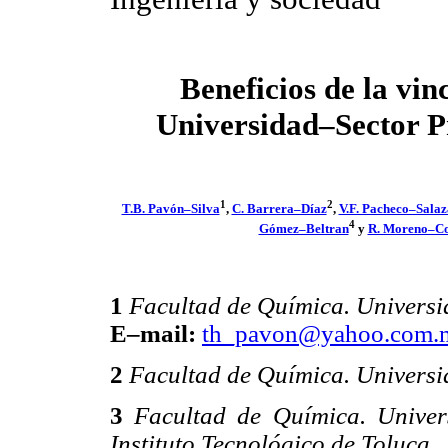
Beneficios de la vin
Universidad–Sector P
1
2
T.B. Pavón–Silva
,
C. Barrera–Díaz
,
V.F. Pacheco–Salaz
4
Gómez–Beltran
y
R. Moreno–Co
1
Facultad de Química. Univers
E–mail:
th_pavon@yahoo.com.
2
Facultad de Química. Univers
3
Facultad de Química. Unive
Instituto Tecnológico de Toluca