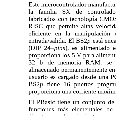
Este microcontrolador manufac
la familia SX de controlador
fabricados con tecnología CMOS
RISC que permite altas velocid
eficiente en la manipulación
entrada/salida. El BS2
p
está enc
(DIP 24–
pins
), es alimentado 
proporciona los 5 V para aliment
32 b de memoria RAM, se p
almacenado permanentemente en 
usuario es cargado desde una PC
BS2
p
tiene 16 puertos program
proporciona una corriente máxi
El PBasic tiene un conjunto de 
funciones más elementales de