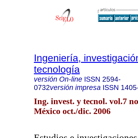
Ingeniería, investigació
tecnología
versión On-line
ISSN
2594-
0732
versión impresa
ISSN
1405
Ing. invest. y tecnol. vol.7 
México oct./dic. 2006
Estudios e investigaciones