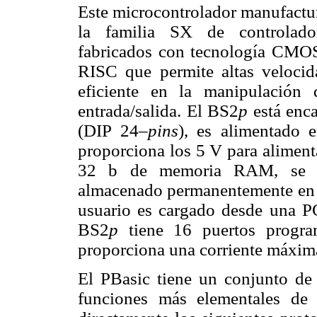
Este microcontrolador manufac
la familia SX de controlador
fabricados con tecnología CMOS
RISC que permite altas velocid
eficiente en la manipulación
entrada/salida. El BS2
p
está enc
(DIP 24–
pins
), es alimentado 
proporciona los 5 V para aliment
32 b de memoria RAM, se p
almacenado permanentemente en 
usuario es cargado desde una PC
BS2
p
tiene 16 puertos program
proporciona una corriente máxi
El PBasic tiene un conjunto de 
funciones más elementales de