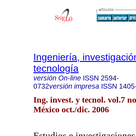
Ingeniería, investigació
tecnología
versión On-line
ISSN
2594-
0732
versión impresa
ISSN
1405
Ing. invest. y tecnol. vol.7 
México oct./dic. 2006
Estudios e investigaciones