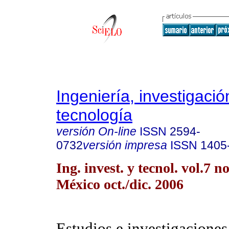
Ingeniería, investigació
tecnología
versión On-line
ISSN
2594-
0732
versión impresa
ISSN
1405
Ing. invest. y tecnol. vol.7 
México oct./dic. 2006
Estudios e investigaciones