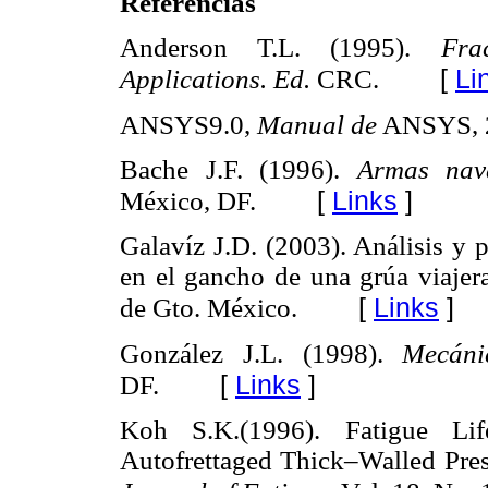
Referencias
Anderson T.L. (1995).
Fra
[
Li
Applications. Ed.
CRC.
ANSYS9.0,
Manual de
ANSYS, 
Bache J.F. (1996).
Armas nav
[
Links
]
México, DF.
Galavíz J.D. (2003). Análisis y 
en el gancho de una grúa viajer
[
Links
]
de Gto. México.
González J.L. (1998).
Mecáni
[
Links
]
DF.
Koh S.K.(1996). Fatigue Li
Autofrettaged Thick–Walled Pres