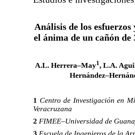
Análisis de los esfuerzos
el ánima de un cañón de 3
1
A.L. Herrera–May
, L.A. Agu
Hernández–Hernán
1
Centro de Investigación en M
Veracruzana
2
FIMEE–Universidad de Guana
3
Escuela de Ingenieros de la A