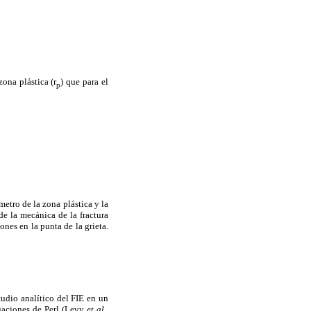
zona plástica (r
) que para el
p
metro de la zona plástica y la
de la mecánica de la fractura
ones en la punta de la grieta.
tudio analítico del FIE en un
cuaciones de Perl (Levy
et al.
,