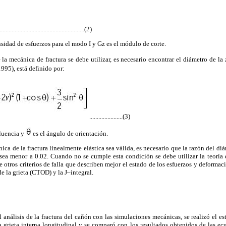
........................................................(2)
ensidad de esfuerzos para el modo I y Gz es el módulo de corte.
 la mecánica de fractura se debe utilizar, es necesario encontrar el diámetro de la 
995), está definido por:
......................(3)
fluencia y
es el ángulo de orientación.
nica de la fractura linealmente elástica sea válida, es necesario que la razón del diá
 sea menor a 0.02. Cuando no se cumple esta condición se debe utilizar la teoría 
ye otros criterios de falla que describen mejor el estado de los esfuerzos y deformaci
de la grieta (CTOD) y la J–integral.
l análisis de la fractura del cañón con las simulaciones mecánicas, se realizó el es
a grieta interna longitudinal y se comparó con los resultados obtenidos de las e