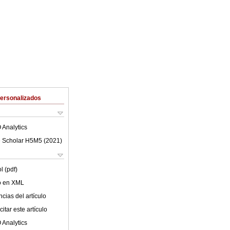
Personalizados
 Analytics
 Scholar H5M5 (
2021
)
l (pdf)
lo en XML
cias del artículo
itar este artículo
 Analytics