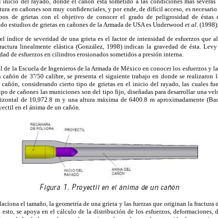
el inicio del rayado, donde el cañón está sometido a las condiciones más severas
tura en cañones son muy confidenciales, y por ende, de difícil acceso, es necesario 
ipos de grietas con el objetivo de conocer el grado de peligrosidad de éstas
zado estudios de grietas en cañones de la Armada de USA es Underwood
et al.
(1998);
l índice de severidad de una grieta es el factor de intensidad de esfuerzos que al u
fractura linealmente elástica (González, 1998) indican la gravedad de ésta. Lev
idad de esfuerzos en cilindros erosionados sometidos a presión interna.
al de la Escuela de Ingenieros de la Armada de México en conocer los esfuerzos y la 
 cañón de 3''/50 calibre, se presenta el siguiente trabajo en donde se realizaron l
 cañón, considerando cierto tipo de grietas en el inicio del rayado, las cuales f
ipo de cañones las municiones son del tipo fijo, diseñadas para desarrollar una vel
izontal de 10,972.8 m y una altura máxima de 6400.8 m aproximadamente (Bac
yectil en el ánima de un cañón.
elaciona el tamaño, la geometría de una grieta y las fuerzas que originan la fractur
esto, se apoya en el cálculo de la distribución de los esfuerzos, deformaciones,