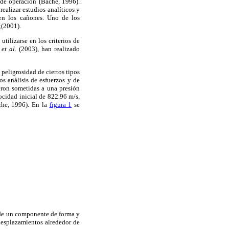
 de operación (Bache, 1996).
realizar estudios analíticos y
 en los cañones. Uno de los
(2001).
tilizarse en los criterios de
y
et al.
(2003), han realizado
peligrosidad de ciertos tipos
os análisis de esfuerzos y de
ueron sometidas a una presión
ocidad inicial de 822.96 m/s,
he, 1996). En la
figura 1
se
a de un componente de forma y
 desplazamientos alrededor de