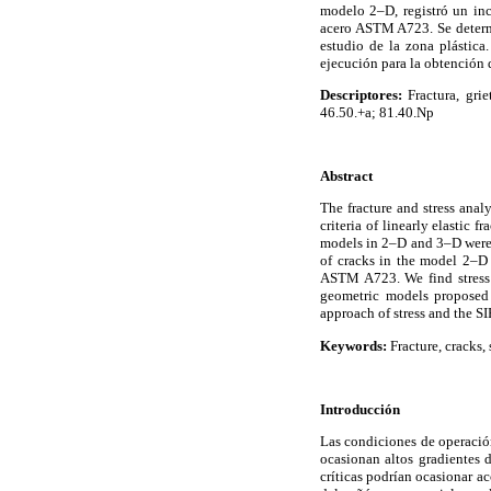
modelo 2–D, registró un inc
acero ASTM A723. Se determin
estudio de la zona plástic
ejecución para la obtención 
Descriptores:
Fractura, grie
46.50.+a; 81.40.Np
Abstract
The fracture and stress anal
criteria of linearly elastic 
models in 2–D and 3–D were 
of cracks in the model 2–D r
ASTM A723. We find stress i
geometric models proposed 
approach of stress and the SIF
Keywords:
Fracture, cracks,
Introducción
Las condiciones de operación
ocasionan altos gradientes 
críticas podrían ocasionar ac