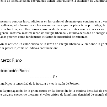
iento de los balances de energía que tienen lugar durante la extensión de una grieta
 necesario conocer las condiciones en las cuales el elemento que contiene una o var
plicarse, el número de ciclos necesarios para que la pieza falle por fatiga, 
ar a la fractura, etc. Una forma aproximada de conocer estas condiciones es media
angencial máximo, máxima razón de energía liberada y mínima densidad de energía 
izadas y tienen como fundamento el factor de intensidad de esfuerzos.
win se obtiene un valor crítico de la razón de energía liberada G
en donde la grie
c
 se presente, como se indica a continuación:
................................(1)
ung, K
es la tenacidad de la fractura y v es la razón de Poisson.
c
 que la propagación de la grieta ocurre en la dirección de la mínima densidad de en
e carga se encuentre presente, el valor crítico de la mínima densidad de energía 