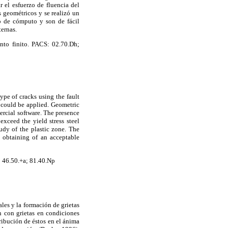
 el esfuerzo de fluencia del
s geométricos y se realizó un
o de cómputo y son de fácil
ternas.
ento finito. PACS: 02.70.Dh;
ype of cracks using the fault
ia could be applied. Geometric
rcial software. The presence
exceed the yield stress steel
udy of the plastic zone. The
 obtaining of an acceptable
h; 46.50.+a; 81.40.Np
les y la formación de grietas
n con grietas en condiciones
tribución de éstos en el ánima