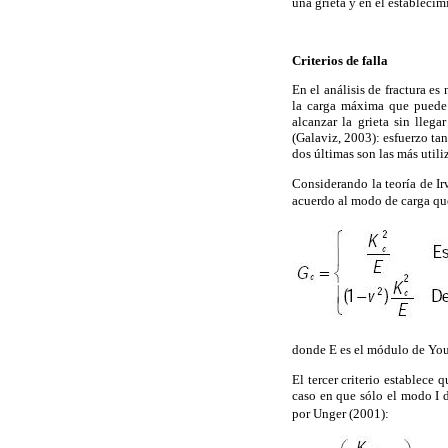
una grieta y en el establecim
Criterios de falla
En el análisis de fractura es
la carga máxima que puede a
alcanzar la grieta sin lleg
(Galaviz, 2003): esfuerzo t
dos últimas son las más util
Considerando la teoría de Ir
acuerdo al modo de carga que
donde E es el módulo de Yo
El tercer criterio establece
caso en que sólo el modo I d
por Unger (2001):