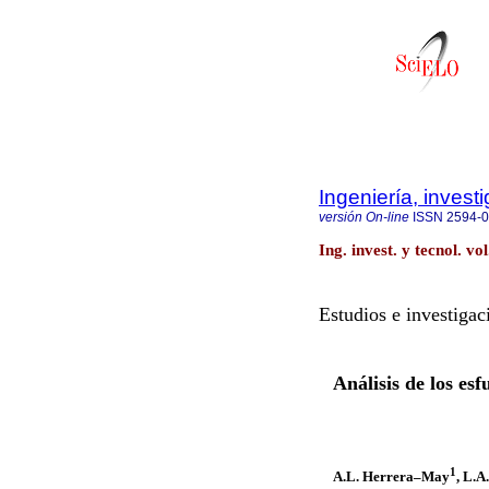
Ingeniería, invest
versión On-line
ISSN
2594-
Ing. invest. y tecnol. v
Estudios e investigac
Análisis de los es
1
A.L. Herrera–May
, L.A