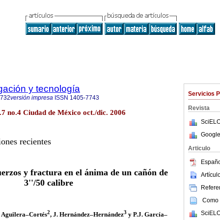
igación y tecnología
Servicios 
0732
versión impresa
ISSN
1405-7743
Revista
ol.7 no.4 Ciudad de México oct./dic. 2006
SciELO
Google
iones recientes
Articulo
Españo
fuerzos y fractura en el ánima de un cañón de
Artícu
3''/50 calibre
Referen
Como c
2
3
SciELO
. Aguilera–Cortés
, J. Hernández–Hernández
y P.J. García–