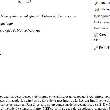
1
Ramírez
Traduc
Enviar 
n Micro y Nanotecnología de la Universidad Veracruzana
Indicadore
Links rela
uanajuato
Compartir
la Armada de México, Veracruz
Otros
Otros
Permali
x
los análisis de esfuerzos y de fractura en el ánima de un cañón de 3''/50 calibre, so
as utilizando los criterios de falla de la mecánica de la fractura linealmente el
car estos criterios. Para el estudio se proponen modelos geométricos en 2–D y
 el método de elemento finito (MEF) y con la ayuda de un software comercial. L