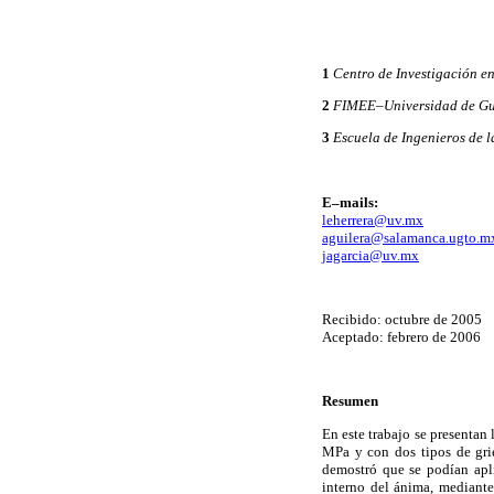
1
Centro de Investigación e
2
FIMEE–Universidad de G
3
Escuela de Ingenieros de 
E–mails:
leherrera@uv.mx
aguilera@salamanca.ugto.m
jagarcia@uv.mx
Recibido: octubre de 2005
Aceptado: febrero de 2006
Resumen
En este trabajo se presentan 
MPa y con dos tipos de griet
demostró que se podían apli
interno del ánima, mediante