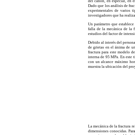
del cañón, en especial, en 
Dado que los análisis de frac
experimentales de varios t
investigadores que ha reali
Un parámetro que establece e
falla de la mecánica de la 
estudios del factor de intens
Debido al interés del person
de grietas en el ánima de un
fractura para este modelo de
interna de 95 MPa. En este t
con un alcance máximo hor
muestra la ubicación del pro
La mecánica de la fractura r
dimensiones conocidas. Para 