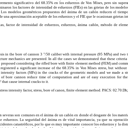
remento significativo del 68.35% en los esfuerzos de Von Mises, pero sin superar
aron los factores de intensidad de esfuerzos (FIEs) en las grietas de los modelo
a. Los modelos geométricos propuestos del ánima de un cañón reducen el tiemp
de una aproximación aceptable de los esfuerzos y el FIE que le ocasionan grietas in
tas, factor de intensidad de esfuerzos, esfuerzos, ánima cañón, método de elem
ysis in the bore of cannon 3 "/50 caliber with internal pressure (95 MPa) and two t
fracture mechanics are presented. In all the cases we demonstrated that these criter
proposed considering the rifled bore with finite element method (FEM) and comme
egistered a significant increase of the 68.35% in Von Mises stress, but without 
ntensity factors (SIFs) in the cracks of the geometric models and we made a st
of bore cannon reduce time of computation and are of easy execution for the
 that cause internal cracks to it.
 stress intensity factor, stress, bore of canon, finite element method. PACS: 02.70.D
 severas son comunes en el ánima de un cañón en donde el desgaste de los materia
de esfuerzos. La seguridad del ánima es de vital importancia, ya que su operació
cidentes catastróficos, por lo que es muy importante conocer los esfuerzos y la dis