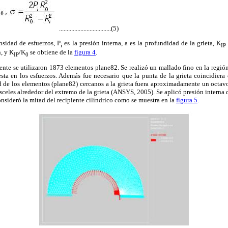
..................................(5)
nsidad de esfuerzos, P
es la presión interna, a es la profundidad de la grieta, K
i
IP
n, y K
/K
se obtiene de la
figura 4
.
IP
0
iente se utilizaron 1873 elementos plane82. Se realizó un mallado fino en la región 
sta en los esfuerzos. Además fue necesario que la punta de la grieta coincidiera 
d de los elementos (plane82) cercanos a la grieta fuera aproximadamente un octavo
ósceles alrededor del extremo de la grieta (ANSYS, 2005). Se aplicó presión intern
onsideró la mitad del recipiente cilíndrico como se muestra en la
figura 5
.