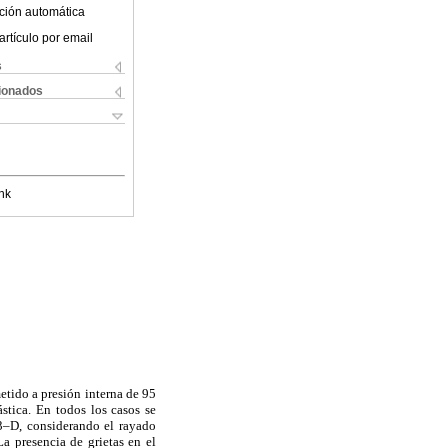
ción automática
artículo por email
s
cionados
nk
metido a presión interna de 95
ástica. En todos los casos se
 3–D, considerando el rayado
a presencia de grietas en el