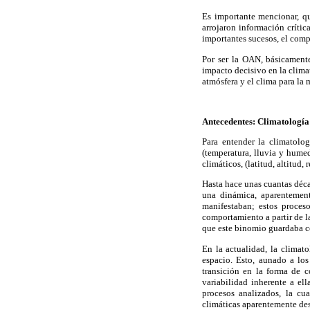
Es importante mencionar, qu
arrojaron información crítica
importantes sucesos, el compo
Por ser la OAN, básicament
impacto decisivo en la clima
atmósfera y el clima para la 
Antecedentes: Climatología
Para entender la climatolo
(temperatura, lluvia y humed
climáticos, (latitud, altitud, 
Hasta hace unas cuantas déca
una dinámica, aparentement
manifestaban; estos proces
comportamiento a partir de l
que este binomio guardaba con 
En la actualidad, la climat
espacio. Esto, aunado a los
transición en la forma de 
variabilidad inherente a el
procesos analizados, la cu
climáticas aparentemente des