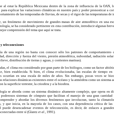
e al estar la República Mexicana dentro de la zona de influencia de la OAN, lo
 para explicar las variaciones climáticas en nuestro país y poder pronosticar a cor
rtamiento de las temporadas de lluvias, de secas y el rigor de las temperaturas de 
e, un fenómeno de movimiento de grandes masas de aire atmosférico en una esca
tología, se ha considerado pertinente en esta contribución, introducir algunas breve
mejor comprensión del tema que aquí se trata.
 y teleconexiones
gía de una región no basta con conocer sólo los patrones de comportamiento d
ad, dirección y fuerza del viento, presión atmosférica, nubosidad, radiación solar y
relieve, distribución de tierras y aguas, y corrientes marinas).
das, el clima era considerado por gran parte de los biólogos, como un factor abiótic
e, bien establecida. Si bien, el clima evolucionaba, las escalas de tiempo en 
os ocurrían en una escala de miles de años. Sin embargo, pocas veces se hizo
as relaciones dinámicas existentes entre el océano y la atmósfera como un sistema a
la superficie terrestre, la criosfera y a la biosfera.
ología se aborda como un sistema dinámico altamente complejo, que opera en di
 poderosos sistemas de cómputo que facilitan el manejo de una gran cantidad d
comprender y abordar los diversos fenómenos que involucran, tanto la climatol
la, y que inicia, en la mayoría de los casos, con una dependencia crítica de las 
al puede desencadenar eventos de teleconexión, es decir, de enlaces a grandes
conectadas entre sí (Glantz
et al.
, 1991).