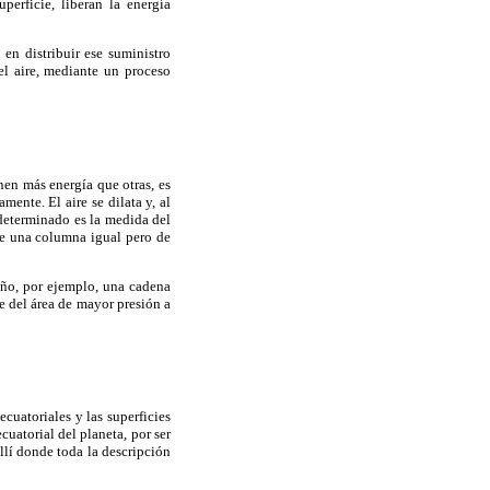
erficie, liberan la energía
 en distribuir ese suministro
el aire, mediante un proceso
nen más energía que otras, es
ente. El aire se dilata y, al
determinado es la medida del
ue una columna igual pero de
año, por ejemplo, una cadena
e del área de mayor presión a
ecuatoriales y las superficies
cuatorial del planeta, por ser
allí donde toda la descripción