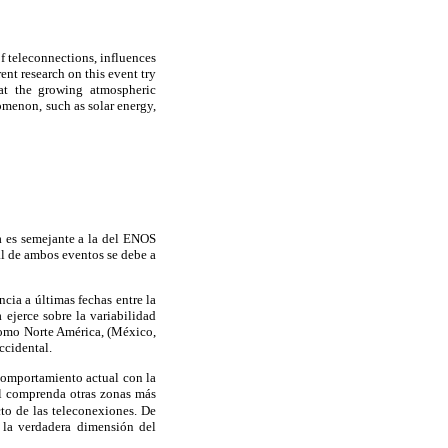
of teleconnections, influences
ent research on this event try
hat the growing atmospheric
menon, such as solar energy,
a es semejante a la del ENOS
al de ambos eventos se debe a
cia a últimas fechas entre la
 ejerce sobre la variabilidad
 como Norte América, (México,
ccidental.
 comportamiento actual con la
al comprenda otras zonas más
cto de las teleconexiones. De
á la verdadera dimensión del