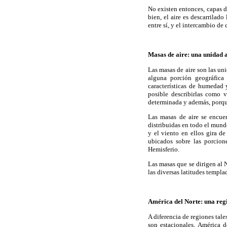
No existen entonces, capas d
bien, el aire es descarrilad
entre sí, y el intercambio de
Masas de aire: una unidad 
Las masas de aire son las un
alguna porción geográfica 
características de humedad 
posible describirlas como 
determinada y además, porqu
Las masas de aire se encue
distribuidas en todo el mund
y el viento en ellos gira de
ubicados sobre las porcione
Hemisferio.
Las masas que se dirigen al 
las diversas latitudes templa
América del Norte: una reg
A diferencia de regiones tal
son estacionales, América d