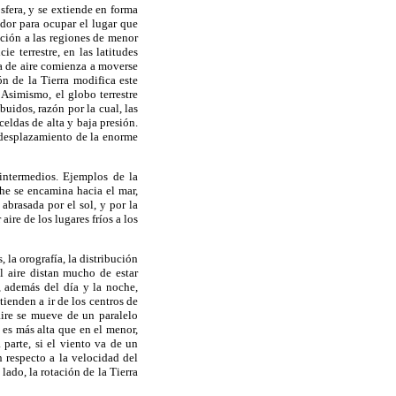
osfera, y se extiende en forma
ador para ocupar el lugar que
cción a las regiones de menor
e terrestre, en las latitudes
sa de aire comienza a moverse
n de la Tierra modifica este
Asimismo, el globo terrestre
uidos, razón por la cual, las
celdas de alta y baja presión.
l desplazamiento de la enorme
 intermedios. Ejemplos de la
che se encamina hacia el mar,
abrasada por el sol, y por la
ire de los lugares fríos a los
 la orografía, la distribución
el aire distan mucho de estar
, además del día y la noche,
tienden a ir de los centros de
 aire se mueve de un paralelo
 es más alta que en el menor,
 parte, si el viento va de un
 respecto a la velocidad del
lado, la rotación de la Tierra