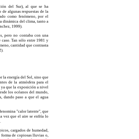
ión del Sur), al que se ha
o de algunas respuestas de la
erado como fenómeno, por el
a dinámica del clima, tanto a
ánchez, 1999).
os, pero no contaba con una
e caso. Tan sólo entre 1981 y
meno, cantidad que contrasta
2).
r la energía del Sol, sino que
tes de la atmósfera para el
, ya que la exposición a nivel
 desde los océanos del mundo,
s, dando paso a que el agua
denomina "calor latente", que
 vez que el aire se enfría lo
.
rópicos, cargados de humedad,
n forma de copiosas lluvias o,