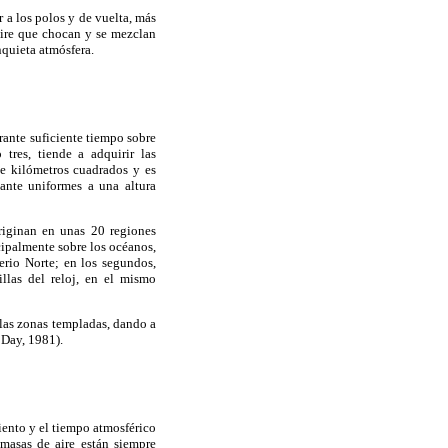
 a los polos y de vuelta, más
 aire que chocan y se mezclan
inquieta atmósfera.
rante suficiente tiempo sobre
tres, tiende a adquirir las
de kilómetros cuadrados y es
ante uniformes a una altura
riginan en unas 20 regiones
cipalmente sobre los océanos,
ferio Norte; en los segundos,
illas del reloj, en el mismo
 las zonas templadas, dando a
 Day, 1981).
iento y el tiempo atmosférico
 masas de aire están siempre