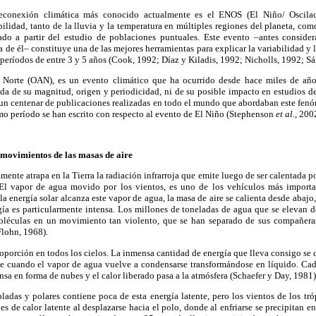
econexión climática más conocido actualmente es el ENOS (El Niño/ Oscilac
bilidad, tanto de la lluvia y la temperatura en múltiples regiones del planeta, com
ado a partir del estudio de poblaciones puntuales. Este evento –antes consid
 de él– constituye una de las mejores herramientas para explicar la variabilidad y l
 períodos de entre 3 y 5 años (Cook, 1992; Díaz y Kiladis, 1992; Nicholls, 1992; S
o Norte (OAN), es un evento climático que ha ocurrido desde hace miles de añ
da de su magnitud, origen y periodicidad, ni de su posible impacto en estudios d
un centenar de publicaciones realizadas en todo el mundo que abordaban este fenó
mo período se han escrito con respecto al evento de El Niño (Stephenson
et al.
, 200
 movimientos de las masas de aire
nte atrapa en la Tierra la radiación infrarroja que emite luego de ser calentada po
El vapor de agua movido por los vientos, es uno de los vehículos más importan
la energía solar alcanza este vapor de agua, la masa de aire se calienta desde abajo
rgía es particularmente intensa. Los millones de toneladas de agua que se elevan
oléculas en un movimiento tan violento, que se han separado de sus compañera
Flohn, 1968).
proporción en todos los cielos. La inmensa cantidad de energía que lleva consigo se 
le cuando el vapor de agua vuelve a condensarse transformándose en líquido. Cada
nsa en forma de nubes y el calor liberado pasa a la atmósfera (Schaefer y Day, 1981)
mpladas y polares contiene poca de esta energía latente, pero los vientos de los t
s de calor latente al desplazarse hacia el polo, donde al enfriarse se precipitan e