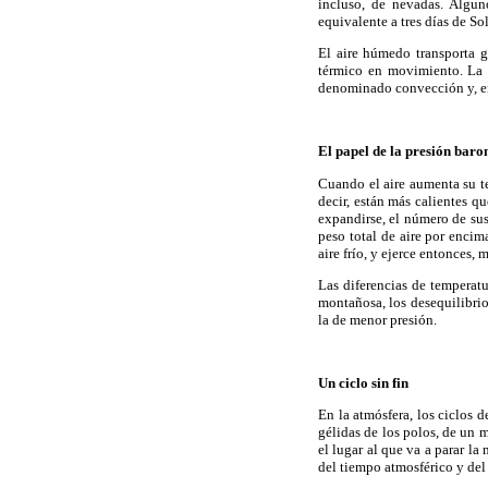
incluso, de nevadas. Algun
equivalente a tres días de So
El aire húmedo transporta gr
térmico en movimiento. La a
denominado convección y, en 
El papel de la presión baro
Cuando el aire aumenta su te
decir, están más calientes q
expandirse, el número de su
peso total de aire por enci
aire frío, y ejerce entonces, 
Las diferencias de temperat
montañosa, los desequilibrio
la de menor presión.
Un ciclo sin fin
En la atmósfera, los ciclos d
gélidas de los polos, de un m
el lugar al que va a parar la
del tiempo atmosférico y del