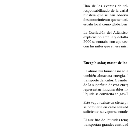
Uno de los eventos de tel
responsabilizado de la varia
biosfera que se han observ
desconocimiento que se tenía
escala local como global, en
La Oscilación del Atlántic
explicación amplia y detalla
2000 se contaba con apenas 
con las miles que en ese mis
Energía solar, motor de los
La atmósfera húmeda no solame
también almacena energía. 
transporte del calor. Cuando 
de la superficie de esta ene
representan innumerables m
líquida se convierta en gas (
Este vapor existe en cierta 
se convierte en calor sensib
suficiente, su vapor se conde
El aire frío de latitudes te
transportan grandes cantidade