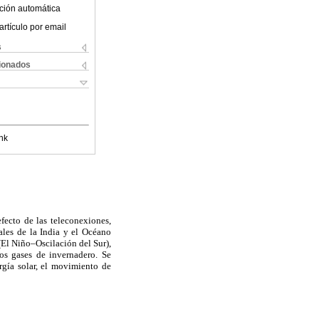
ción automática
artículo por email
s
cionados
nk
fecto de las teleconexiones,
ales de la India y el Océano
(El Niño–Oscilación del Sur),
os gases de invernadero. Se
rgía solar, el movimiento de