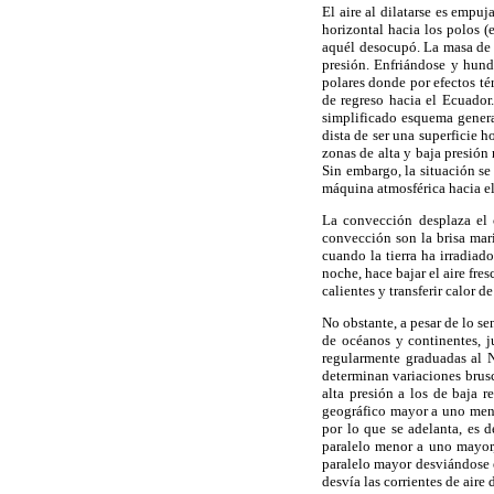
El aire al dilatarse es empuj
horizontal hacia los polos (
aquél desocupó. La masa de a
presión. Enfriándose y hundi
polares donde por efectos té
de regreso hacia el Ecuador
simplificado esquema genera
dista de ser una superficie 
zonas de alta y baja presión 
Sin embargo, la situación se
máquina atmosférica hacia el
La convección desplaza el c
convección son la brisa mari
cuando la tierra ha irradiad
noche, hace bajar el aire fre
calientes y transferir calor de
No obstante, a pesar de lo se
de océanos y continentes, ju
regularmente graduadas al N
determinan variaciones brusca
alta presión a los de baja r
geográfico mayor a uno menor
por lo que se adelanta, es d
paralelo menor a uno mayor,
paralelo mayor desviándose en
desvía las corrientes de aire