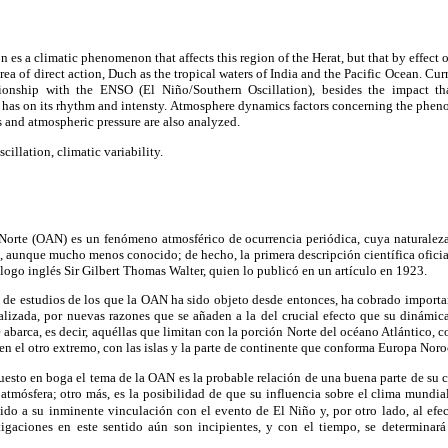
n es a climatic phenomenon that affects this region of the Herat, but that by effect 
area of direct action, Duch as the tropical waters of India and the Pacific Ocean. Curr
lationship with the ENSO (El Niño/Southern Oscillation), besides the impact t
 has on its rhythm and intensty. Atmosphere dynamics factors concerning the pheno
 and atmospheric pressure are also analyzed.
cillation, climatic variability.
 Norte (OAN) es un fenómeno atmosférico de ocurrencia periódica, cuya naturalez
, aunque mucho menos conocido; de hecho, la primera descripción científica ofici
logo inglés Sir Gilbert Thomas Walter, quien lo publicó en un artículo en 1923.
de estudios de los que la OAN ha sido objeto desde entonces, ha cobrado importan
lizada, por nuevas razones que se añaden a la del crucial efecto que su dinámica
e abarca, es decir, aquéllas que limitan con la porción Norte del océano Atlántico,
n el otro extremo, con las islas y la parte de continente que conforma Europa Noro
uesto en boga el tema de la OAN es la probable relación de una buena parte de su
atmósfera; otro más, es la posibilidad de que su influencia sobre el clima mundi
bido a su inminente vinculación con el evento de El Niño y, por otro lado, al efe
tigaciones en este sentido aún son incipientes, y con el tiempo, se determinar