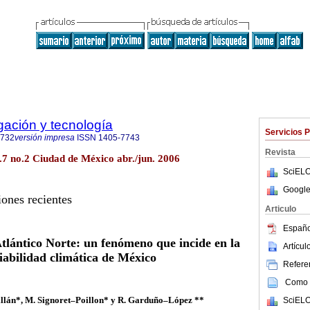
igación y tecnología
Servicios 
0732
versión impresa
ISSN
1405-7743
Revista
ol.7 no.2 Ciudad de México abr./jun. 2006
SciELO
Google
iones recientes
Articulo
Españo
Atlántico Norte: un fenómeno que incide en la
Artícu
iabilidad climática de México
Referen
Como c
llán*, M. Signoret–Poillon* y R. Garduño–López **
SciELO