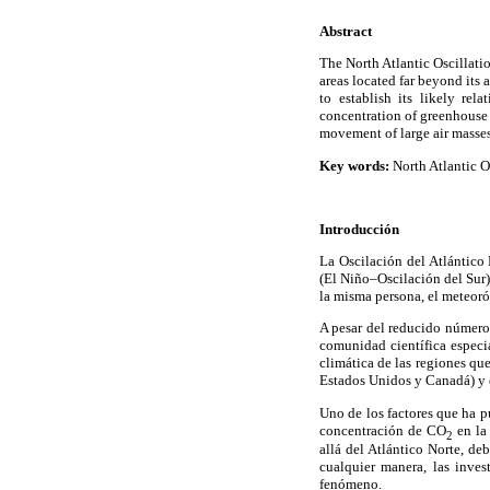
Abstract
The North Atlantic Oscillatio
areas located far beyond its 
to establish its likely re
concentration of greenhouse
movement of large air masses
Key words:
North Atlantic Os
Introducción
La Oscilación del Atlántico
(El Niño–Oscilación del Sur)
la misma persona, el meteoró
A pesar del reducido número 
comunidad científica especia
climática de las regiones qu
Estados Unidos y Canadá) y e
Uno de los factores que ha p
concentración de CO
en la 
2
allá del Atlántico Norte, de
cualquier manera, las inves
fenómeno.