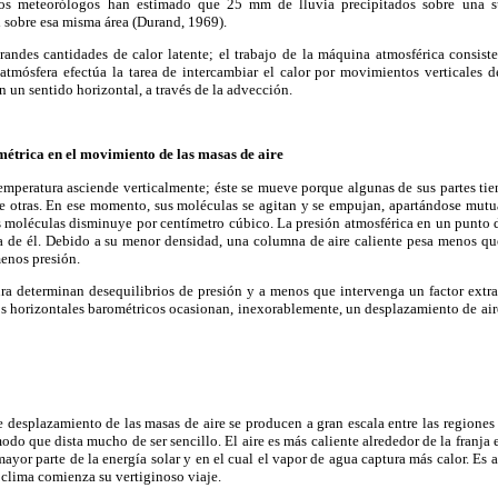
os meteorólogos han estimado que 25 mm de lluvia precipitados sobre una sup
l sobre esa misma área (Durand, 1969).
andes cantidades de calor latente; el trabajo de la máquina atmosférica consiste
tmósfera efectúa la tarea de intercambiar el calor por movimientos verticales d
un sentido horizontal, a través de la advección.
métrica en el movimiento de las masas de aire
mperatura asciende verticalmente; éste se mueve porque algunas de sus partes tie
ue otras. En ese momento, sus moléculas se agitan y se empujan, apartándose mutuam
s moléculas disminuye por centímetro cúbico. La presión atmosférica en un punto 
ma de él. Debido a su menor densidad, una columna de aire caliente pesa menos q
menos presión.
ura determinan desequilibrios de presión y a menos que intervenga un factor extr
s horizontales barométricos ocasionan, inexorablemente, un desplazamiento de air
e desplazamiento de las masas de aire se producen a gran escala entre las regiones 
odo que dista mucho de ser sencillo. El aire es más caliente alrededor de la franja e
 mayor parte de la energía solar y en el cual el vapor de agua captura más calor. Es 
 clima comienza su vertiginoso viaje.