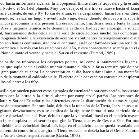
ado hacia arriba hasta alcanzar la Tropopausa, límite entre la troposfera y la estrat
el Norte o el Sur) del planeta. Muy por debajo, el aire frío se mueve hacia el Ecu
ire caliente, de entre 8 y 16 km de altura, se va desplazando hacia fuera, en dire
éndose, realiza un largo y aventurado viaje, descendiendo de nuevo a la superfici
rmicos predomina la alta presión. En ese momento, fría, densa, seca y lenta, la ma
. A esta máquina térmica se le denomina celda de Hadley; sin embargo, la rotació
l, fraccionando dicha celda en una serie de circulaciones mucho más complejas. 
homogénea debido a la existencia de océanos y continentes heterogéneamente distrib
no son franjas continuas, sino por el contrario, están conformadas por una serie de 
 complica aún más con las estaciones del año, y esta consecuencia se refleja en e
 Norte durante el verano y hacia el Sur en el invierno (Durand, 1969).
alor de los trópicos a los casquetes polares, así como a innumerables lugares
na que sopla hacia el cálido interior durante el día y la brisa terrestre que de no
o gran parte de su calor. La convección en el día, hace subir el aire a una montaña 
sco de la montaña al caldeado valle. El efecto de la convección consiste en desplazar a
 los calientes a los fríos.
ncillo que pueden parecer estos ejemplos de circulación por convección, los vientos,
nto con la latitud y la altitud, alteran por completo el patrón. Las presiones d
orte y Sur del Ecuador y las diferencias entre la distribución de tierras y aguas
s de temperatura. Por otro lado, debido a la rotación de la Tierra, los vientos que 
egistran desviaciones; esto se explica de la siguiente forma: si una partícula de
 se desviará hacia el Este, debido a que la velocidad lineal en el paralelo mayor
ecir, se desplaza en el sentido que gira la Tierra, que es de Oeste a Este. Por otra
 debido a la velocidad lineal más baja en el paralelo menor, queda retardado con
 sentido contrario al que gira la Tierra, es decir, se desvía hacia el Oeste. Por otro 
 de Norte a Oeste, respectivamente (García, 1978).