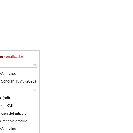
Personalizados
 Analytics
 Scholar H5M5 (
2021
)
l (pdf)
lo en XML
cias del artículo
itar este artículo
 Analytics