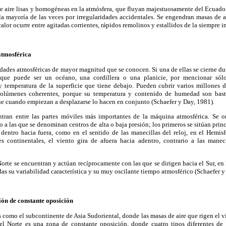
e aire lisas y homogéneas en la atmósfera, que fluyan majestuosamente del Ecuador
o la mayoría de las veces por irregularidades accidentales. Se engendran masas de
 calor ocurre entre agitadas corrientes, rápidos remolinos y estallidos de la siempre 
atmosférica
idades atmosféricas de mayor magnitud que se conocen. Si una de ellas se cierne du
que puede ser un océano, una cordillera o una planicie, por mencionar sólo 
y temperatura de la superficie que tiene debajo. Pueden cubrir varios millones 
volúmenes coherentes, porque su temperatura y contenido de humedad son bast
e cuando empiezan a desplazarse lo hacen en conjunto (Schaefer y Day, 1981).
ntran entre las partes móviles más importantes de la máquina atmosférica. Se o
o a las que se denominan centros de alta o baja presión; los primeros se sitúan prin
 dentro hacia fuera, como en el sentido de las manecillas del reloj, en el Hemis
s continentales, el viento gira de afuera hacia adentro, contrario a las manec
Norte se encuentran y actúan recíprocamente con las que se dirigen hacia el Sur, en
das su variabilidad característica y su muy oscilante tiempo atmosférico (Schaefer y
ión de constante oposición
es como el subcontinente de Asia Sudoriental, donde las masas de aire que rigen el v
el Norte es una zona de constante oposición, donde cuatro tipos diferentes de