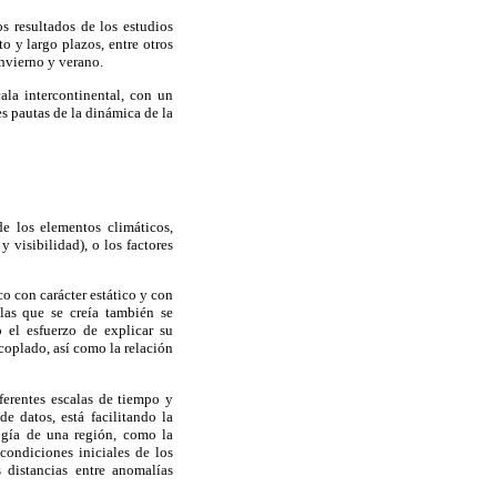
s resultados de los estudios
to y largo plazos, entre otros
invierno y verano.
la intercontinental, con un
s pautas de la dinámica de la
e los elementos climáticos,
 visibilidad), o los factores
o con carácter estático y con
las que se creía también se
 el esfuerzo de explicar su
coplado, así como la relación
ferentes escalas de tiempo y
e datos, está facilitando la
ogía de una región, como la
condiciones iniciales de los
 distancias entre anomalías