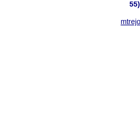
55
mtre