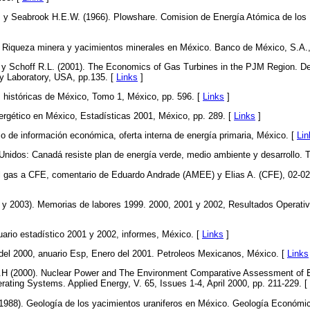
 y Seabrook H.E.W. (1966). Plowshare. Comision de Energía Atómica de los
 Riqueza minera y yacimientos minerales en México. Banco de México, S.A.,
 y Schoff R.L. (2001). The Economics of Gas Turbines in the PJM Region. D
y Laboratory, USA, pp.135. [
Links
]
 históricas de México, Tomo 1, México, pp. 596. [
Links
]
ergético en México, Estadísticas 2001, México, pp. 289. [
Links
]
 de información económica, oferta interna de energía primaria, México. [
Lin
Unidos: Canadá resiste plan de energía verde, medio ambiente y desarrollo. T
l gas a CFE, comentario de Eduardo Andrade (AMEE) y Elias A. (CFE), 02-02-2
 2003). Memorias de labores 1999. 2000, 2001 y 2002, Resultados Operativ
rio estadístico 2001 y 2002, informes, México. [
Links
]
l 2000, anuario Esp, Enero del 2001. Petroleos Mexicanos, México. [
Links
 (2000). Nuclear Power and The Environment Comparative Assessment of E
erating Systems. Applied Energy, V. 65, Issues 1-4, April 2000, pp. 211-229. [
 (1988). Geología de los yacimientos uraniferos en México. Geología Económi