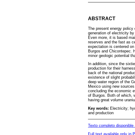
ABSTRACT
The present energy policy 
generation of electricity b
Even more, it is based mai
reserves and the fast as ce
expectation is centered on 
Burgos and Chicontepec. Ho
minor geologic potential th
In addition, since the sixt
production for their harne
back of the national produc
existence of slight probabil
deep water region of the Gu
Mexico using new sources b
concluding the economic eva
of Burgos. Both of which, 
having great volume urani
Key words:
Electricity; h
and production
Texto completo disponible
Full text available only in