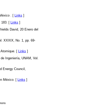
México . [
Links
]
 183. [
Links
]
hields David, 20 Enero del
ol. XXXIX, No. 1, pp. 69-
 Atomique. [
Links
]
d de Ingeniería, UNAM, Vol.
d Energy Council,
en México. [
Links
]
mmons