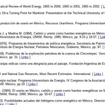
atical Review of World Energy, 1965 to 2000, 1965 to 2001, 1965 to 2002. [
L
 Oil-a Turning Point for Mankind. Presentation at the Technical University of
 producción de uranio en México, Recursos Uraníferos. Programa Universitar
a J. y Medina M. (1984). Carbón y uranio como fuentes energéticas en Méxic
niversitario de Energía, UNAM, Reimp. 1990, México, pp. 9-15 y 19-37. [
Lin
976). Propuesta de lineamientos de política energética. Secretaría de Patri
nstituto de Energía Nuclear, Petroleos Mexicanos, Gobierno, México, pp. 97. [
969). Problemas de la exploración petrolera de la cuenca de Chicontepec. Sem
xico, pp. 31. [
Links
]
anjas eólicas como una desgracia para el paisaje. Fundación Argentina de Ec
l and Natural Gas Reserves, Most Recent Estimates. International. [
Links
]
rgía nuclear. Programa Universitario de Energía. IV Congreso de la Asociaci
M, México, pp.19. [
Links
]
E. (1984). El uranio en México, carbón y uranio como fuentes energéticas en
 UNAM, Reimp. 1990, México, pp. 55-67. [
Links
]
). Posibilidades actuales del hidrógeno como energético en México. Director
ico. [
Links
]