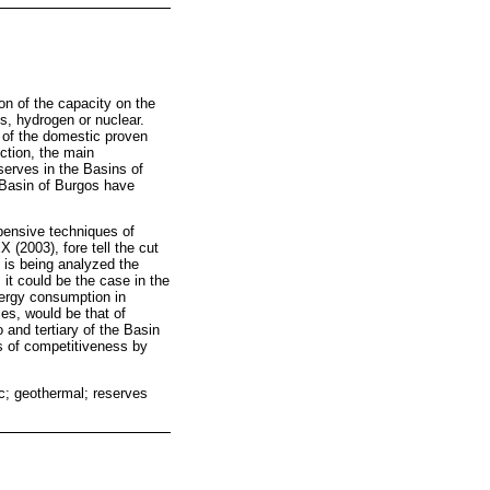
n of the capacity on the
s, hydrogen or nuclear.
 of the domestic proven
ction, the main
serves in the Basins of
e Basin of Burgos have
xpensive techniques of
(2003), fore tell the cut
t is being analyzed the
 it could be the case in the
nergy consumption in
es, would be that of
 and tertiary of the Basin
ns of competitiveness by
ic; geothermal; reserves