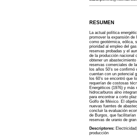
RESUMEN
La actual política energéti
promover la expansión de l
como geotérmica, eólica, so
prioridad al empleo del ga
reservas probadas y el aum
de la producción nacional 
obtener un abastecimiento 
reservas comerciales de l
los años 50’s se confirmó
cuentan con un potencial 
los 60’s se encontró que 
requerían de costosas téc
Energéticos (1976) y más 
hidrocarburos alno integra
para encontrar a corto pla
Golfo de México. El objeti
nuevas fuentes de abasteci
concluir la evaluación eco
de Burgos, que facilitarían
reservas de uranio de gra
Descriptores:
Electricidad
producción