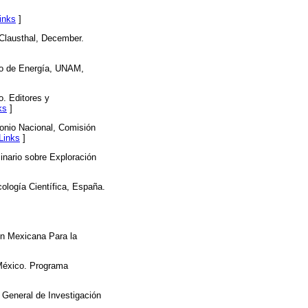
inks
]
 Clausthal, December.
io de Energía, UNAM,
o. Editores y
ks
]
monio Nacional, Comisión
Links
]
inario sobre Exploración
ología Científica, España.
ón Mexicana Para la
 México. Programa
 General de Investigación