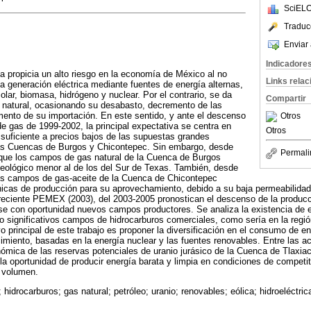
SciELO
Traduc
Enviar 
Indicadore
ca propicia un alto riesgo en la economía de México al no
Links rela
a generación eléctrica mediante fuentes de energía alternas,
lar, biomasa, hidrógeno y nuclear. Por el contrario, se da
Compartir
s natural, ocasionando su desabasto, decremento de las
ento de su importación. En este sentido, y ante el descenso
Otros
de gas de 1999-2002, la principal expectativa se centra en
Otros
suficiente a precios bajos de las supuestas grandes
as Cuencas de Burgos y Chicontepec. Sin embargo, desde
Permali
 que los campos de gas natural de la Cuenca de Burgos
geológico menor al de los del Sur de Texas. También, desde
los campos de gas-aceite de la Cuenca de Chicontepec
nicas de producción para su aprovechamiento, debido a su baja permeabilidad
reciente PEMEX (2003), del 2003-2005 pronostican el descenso de la producc
rse con oportunidad nuevos campos productores. Se analiza la existencia de 
zo significativos campos de hidrocarburos comerciales, como sería en la regi
vo principal de este trabajo es proponer la diversificación en el consumo de 
miento, basadas en la energía nuclear y las fuentes renovables. Entre las act
nómica de las reservas potenciales de uranio jurásico de la Cuenca de Tlaxiac
 la oportunidad de producir energía barata y limpia en condiciones de competit
n volumen.
; hidrocarburos; gas natural; petróleo; uranio; renovables; eólica; hidroeléctri