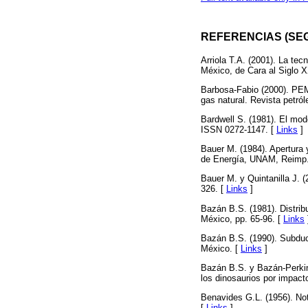
REFERENCIAS (SE
Arriola T.A. (2001). La tec
México, de Cara al Siglo X
Barbosa-Fabio (2000). PEM
gas natural. Revista petról
Bardwell S. (1981). El mod
ISSN 0272-1147. [
Links
]
Bauer M. (1984). Apertura 
de Energía, UNAM, Reimp. 
Bauer M. y Quintanilla J. 
326. [
Links
]
Bazán B.S. (1981). Distri
México, pp. 65-96. [
Links
Bazán B.S. (1990). Subduc
México. [
Links
]
Bazán B.S. y Bazán-Perkins
los dinosaurios por impac
Benavides G.L. (1956). Not
[
Links
]