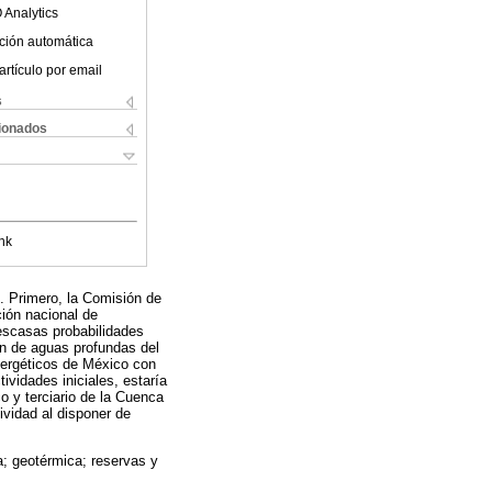
 Analytics
ción automática
artículo por email
s
cionados
nk
. Primero, la Comisión de
ión nacional de
escasas probabilidades
ón de aguas profundas del
energéticos de México con
ividades iniciales, estaría
o y terciario de la Cuenca
ividad al disponer de
ca; geotérmica; reservas y