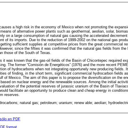
causes a high risk in the economy of Mexico when not promoting the expansio
y means of alternative power plants such as geothermal, aeolian, solar, biomas
nly on a large consumption of natural gas causing the accelerated decrement
nt of its imports. Due to the reduction of 1999-2002 on the national gas produ
getting sufficient supplies at competitive prices from the great commercial re
wever, since the fifties it was confirmed that the natural gas fields from th
an those of the South of Texas.
ies it was known that the gas-oil fields of the Basin of Chicontepec required e
ssing. The former “Comisión de Energéticos” (1976) and the more recent PEMEX 
tion of hydrocarbons when not integrating opportunely new producing fields. I
ities of finding, in the short term, significant commercial hydrocarbon fields as
lf of Mexico. The aim of this paper is to propose the diversification on the e
ased on nuclear energy and the renewable sources. Among the initial activiti
luation of the potential reserves of jurassic uranium of the Basin of Tlaxiaco
would facilitate an opportunity to produce clean and cheap energy in conditio
um reserves.
ydrocarbons; natural gas; petroleum; uranium; renew able; aeolian; hydroelectr
 sólo en PDF
 PDF format