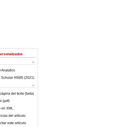
Personalizados
 Analytics
 Scholar H5M5 (
2021
)
ágina del texto (beta)
l (pdf)
lo en XML
cias del artículo
itar este artículo