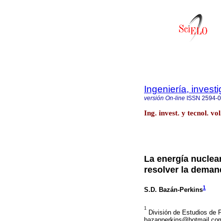
Ingeniería, invest
versión On-line
ISSN
2594-
Ing. invest. y tecnol. v
La energía nuclear
resolver la deman
1
S.D. Bazán-Perkins
1
División de Estudios de 
bazanperkins@hotmail.co