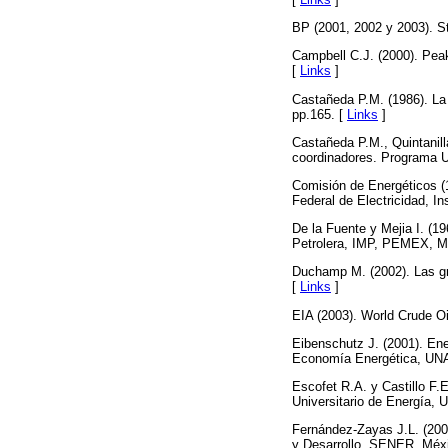
BP (2001, 2002 y 2003). St
Campbell C.J. (2000). Peak
[
Links
]
Castañeda P.M. (1986). La
pp.165. [
Links
]
Castañeda P.M., Quintanill
coordinadores. Programa U
Comisión de Energéticos (1
Federal de Electricidad, I
De la Fuente y Mejia I. (1
Petrolera, IMP, PEMEX, Mé
Duchamp M. (2002). Las gr
[
Links
]
EIA (2003). World Crude Oi
Eibenschutz J. (2001). Ene
Economía Energética, UNA
Escofet R.A. y Castillo F.
Universitario de Energía,
Fernández-Zayas J.L. (2003
y Desarrollo, SENER, Méx