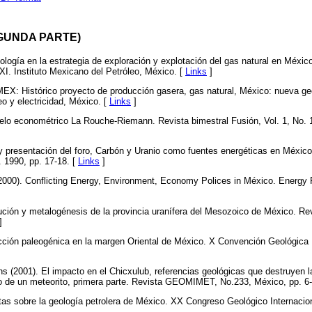
GUNDA PARTE)
nología en la estrategia de exploración y explotación del gas natural en Méxic
XI. Instituto Mexicano del Petróleo, México. [
Links
]
EX: Histórico proyecto de producción gasera, gas natural, México: nueva geo
eo y electricidad, México. [
Links
]
elo econométrico La Rouche-Riemann. Revista bimestral Fusión, Vol. 1, No. 
y presentación del foro, Carbón y Uranio como fuentes energéticas en México
1990, pp. 17-18. [
Links
]
(2000). Conflicting Energy, Environment, Economy Polices in México. Energy P
bución y metalogénesis de la provincia uranífera del Mesozoico de México. 
]
ción paleogénica en la margen Oriental de México. X Convención Geológica
 (2001). El impacto en el Chicxulub, referencias geológicas que destruyen la
to de un meteorito, primera parte. Revista GEOMIMET, No.233, México, pp. 6-
as sobre la geología petrolera de México. XX Congreso Geológico Internacio