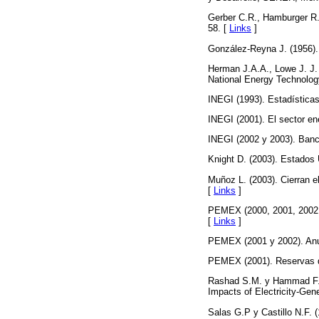
Gerber C.R., Hamburger R.
58. [
Links
]
González-Reyna J. (1956).
Herman J.A.A., Lowe J. J.
National Energy Technolog
INEGI (1993). Estadísticas
INEGI (2001). El sector en
INEGI (2002 y 2003). Banco
Knight D. (2003). Estados 
Muñoz L. (2003). Cierran e
[
Links
]
PEMEX (2000, 2001, 2002 y
[
Links
]
PEMEX (2001 y 2002). Anua
PEMEX (2001). Reservas de
Rashad S.M. y Hammad F.H
Impacts of Electricity-Gen
Salas G.P y Castillo N.F.