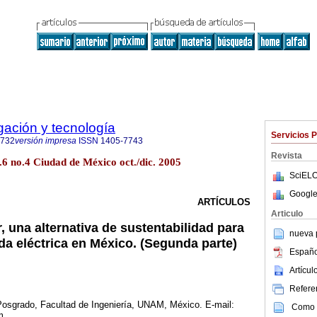
igación y tecnología
Servicios 
0732
versión impresa
ISSN
1405-7743
Revista
ol.6 no.4 Ciudad de México oct./dic. 2005
SciELO
Google
ARTÍCULOS
Articulo
, una alternativa de sustentabilidad para
nueva p
da eléctrica en México. (Segunda parte)
Españo
Artícu
Referen
Posgrado, Facultad de Ingeniería, UNAM, México. E-mail:
Como c
m