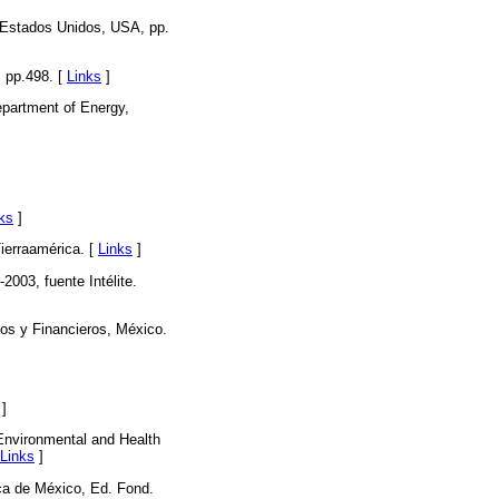
 Estados Unidos, USA, pp.
 pp.498. [
Links
]
epartment of Energy,
ks
]
ierraamérica. [
Links
]
003, fuente Intélite.
os y Financieros, México.
]
nvironmental and Health
Links
]
ca de México, Ed. Fond.