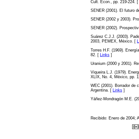
Cult. Econ., pp. 219-224. 
SENER (2001). El futuro de
SENER (2002 y 2003). Pros
SENER (2002). Prospectiva
Suárez C.J.J. (2003). Pade
2003, PEMEX, México. [
L
Torres H.F. (1969). Energí
82. [
Links
]
Uranium (2000 y 2001). Re
Viqueira L.J. (1979). Ener
XLIX, No. 4, México, pp. 1
WEC (2001). Borrador de c
Argentina. [
Links
]
Yáñez-Mondragón M.E. (200
Recibido: Enero de 2004; 