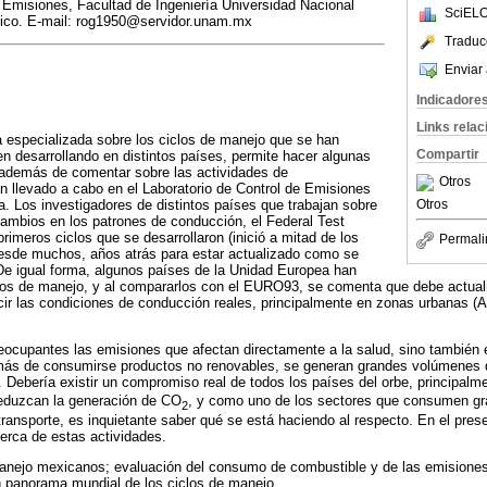
 Emisiones, Facultad de Ingeniería Universidad Nacional
SciELO
co. E-mail: rog1950@servidor.unam.mx
Traduc
Enviar 
Indicadore
Links rela
ra especializada sobre los ciclos de manejo que se han
Compartir
en desarrollando en distintos países, permite hacer algunas
, además de comentar sobre las actividades de
Otros
 llevado a cabo en el Laboratorio de Control de Emisiones
Otros
ía. Los investigadores de distintos países que trabajan sobre
ambios en los patrones de conducción, el Federal Test
rimeros ciclos que se desarrollaron (inició a mitad de los
Permali
desde muchos, años atrás para estar actualizado como se
e igual forma, algunos países de la Unidad Europea han
clos de manejo, y al compararlos con el EURO93, se comenta que debe actual
ucir las condiciones de conducción reales, principalmente en zonas urbanas 
eocupantes las emisiones que afectan directamente a la salud, sino también 
más de consumirse productos no renovables, se generan grandes volúmenes 
. Debería existir un compromiso real de todos los países del orbe, principalm
reduzcan la generación de CO
, y como uno de los sectores que consumen g
2
 transporte, es inquietante saber qué se está haciendo al respecto. En el pre
erca de estas actividades.
anejo mexicanos; evaluación del consumo de combustible y de las emisiones
un panorama mundial de los ciclos de manejo