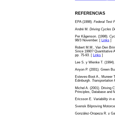
REFERENCIAS
EPA (1998).
Federal Test 
André M.
Driving Cycles D
Per Kågenson. (1998).
Cyc
98/3 November. [
Links
]
Robert M.M., Van Den Brin
Since 1990? Quantitative 
pp. 75-93. [
Links
]
Lee S. y Wienke T. (1994)
Anyon P. (2001). Green B
Esteves-Boot A., Muneer T.
Edinburgh.
Transportation
Michel A. (2001). Driving 
Principles, Database and 
Ericsson E.
Variability in
Svensk Bilproving Motorcen
González-Oropeza R. y Galv