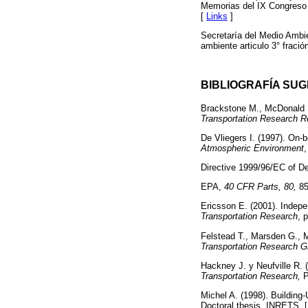
Memorias del IX Congreso 
[
Links
]
Secretaría del Medio Ambie
ambiente articulo 3° fració
BIBLIOGRAFÍA SU
Brackstone M., McDonald M
Transportation Research R
De Vliegers I. (1997). On
Atmospheric Environment
,
Directive 1999/96/EC of D
EPA,
40 CFR Parts, 80,
85
Ericsson E. (2001). Indepe
Transportation Research
, 
Felstead T., Marsden G., 
Transportation Research G
Hackney J. y Neufville R. 
Transportation Research,
P
Michel A. (1998). Building
Doctoral thesis, INRETS. 