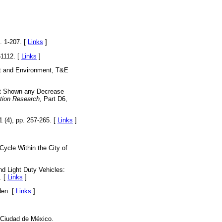
. 1-207. [
Links
]
61112. [
Links
]
rt and Environment, T&E
ot Shown any Decrease
tion Research,
Part D6,
 1 (4), pp. 257-265. [
Links
]
Cycle Within the City of
d Light Duty Vehicles:
. [
Links
]
den. [
Links
]
a Ciudad de México.