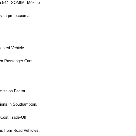
535-544, SOMIM, México.
 la protección al
ented Vehicle.
en Passenger Cars.
mission Factor.
tions in Southampton.
 Cost Trade-Off.
ons from Road Vehicles.