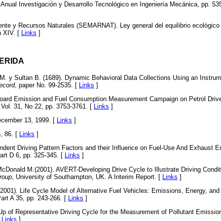
Anual Investigación y Desarrollo Tecnológico en Ingeniería Mecánica, pp. 
nte y Recursos Naturales (SEMARNAT). Ley general del equilibrio ecológico y
n XIV. [
Links
]
GERIDA
. y Sultan B. (1689). Dynamic Behavioral Data Collections Using an Instrum
ecord
, paper No. 99-2535. [
Links
]
-board Emission and Fuel Consumption Measurement Campaign on Petrol Driv
 Vol. 31, No 22, pp. 3753-3761. [
Links
]
ecember 13, 1999. [
Links
]
, 86. [
Links
]
ndent Driving Pattern Factors and their Influence on Fuel-Use And Exhaust E
part D 6, pp. 325-345. [
Links
]
McDonald M.(2001). AVERT-Developing Drive Cycle to Illustrate Driving Condi
roup
, University of Southampton, UK. A Interim Report. [
Links
]
(2001). Life Cycle Model of Alternative Fuel Vehicles: Emissions, Energy, and
art A 35, pp. 243-266. [
Links
]
-Up of Representative Driving Cycle for the Measurement of Pollutant Emissi
[
Links
]