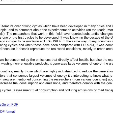
d literature over driving cycles which have been developed in many cities and 
 topic, and to comment about the experimentation activities (on the roads, mot
). The researchers that work in this field have reported substantial changes i
 one of the first cycles to be developed (it was known in the decade of the 60
go in order to be modernized EPA (1998). In the same way, many countries 
driving cycles and when these have been compared with EURO93, it was comm
 because it doesn’t reproduce the real world conditions, mainly in urban areas
e be concerned by the emissions that directly affect health, but also the ex
o wasting non-renewable products, it generates large volumes of one of the 
ountries, mainly those which are highly industrialized to reduce the generati
tors that consumes largest volumes of energy it’s interesting to know what is 
of view are mentioned concerning the researchers (from various countries) abou
decrease fuel consumption and emissions, and therefore comply with the goal
g cycles; assessment fuel consumption and polluting emissions of road transp
 sólo en PDF
 PDF format