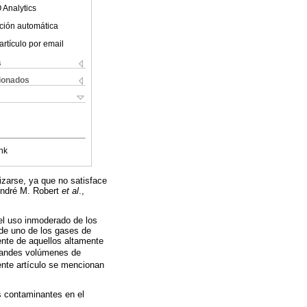
 Analytics
ción automática
artículo por email
s
cionados
nk
izarse, ya que no satisface
(André M. Robert
et al
.,
el uso inmoderado de los
de uno de los gases de
ente de aquellos altamente
randes volúmenes de
sente artículo se mencionan
 contaminantes en el