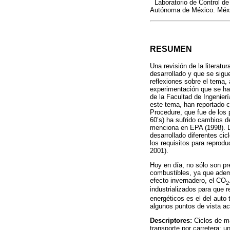
Laboratorio de Control de
Autónoma de México. Méxi
RESUMEN
Una revisión de la literatu
desarrollado y que se sigu
reflexiones sobre el tema
experimentación que se han
de la Facultad de Ingenier
este tema, han reportado c
Procedure, que fue de los p
60’s) ha sufrido cambios 
menciona en EPA (1998). D
desarrollado diferentes ci
los requisitos para reprod
2001).
Hoy en día, no sólo son pr
combustibles, ya que ade
efecto invernadero, el CO
2
industrializados para que 
energéticos es el del auto
algunos puntos de vista ac
Descriptores:
Ciclos de m
transporte por carretera; 