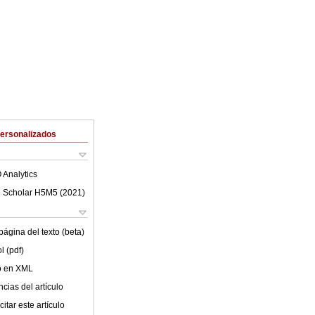
Personalizados
 Analytics
 Scholar H5M5 (
2021
)
ágina del texto (beta)
l (pdf)
lo en XML
cias del artículo
itar este artículo