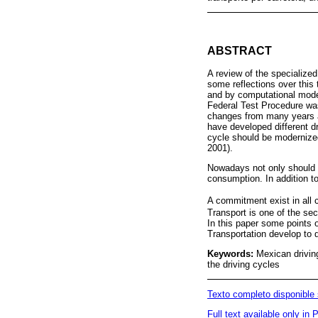
ABSTRACT
A review of the specialize
some reflections over this
and by computational models
Federal Test Procedure was
changes from many years a
have developed different 
cycle should be modernized
2001).
Nowadays not only should w
consumption. In addition t
A commitment exist in all c
Transport is one of the sec
In this paper some points 
Transportation develop to 
Keywords:
Mexican drivin
the driving cycles
Texto completo disponible
Full text available only in