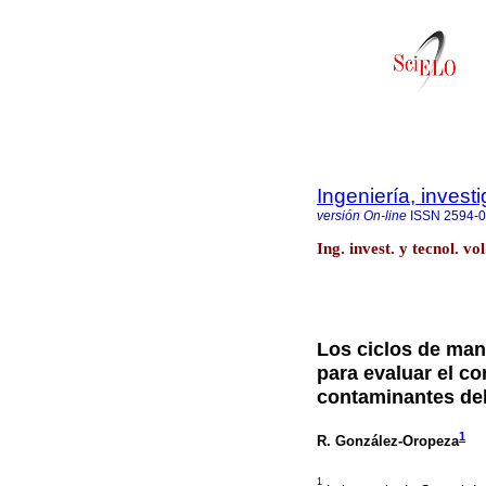
Ingeniería, invest
versión On-line
ISSN
2594-
Ing. invest. y tecnol. v
Los ciclos de mane
para evaluar el c
contaminantes del
1
R. González-Oropeza
1