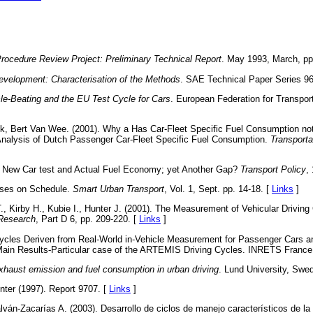
Procedure Review Project: Preliminary Technical Report
. May 1993, March, pp
evelopment: Characterisation of the Methods
. SAE Technical Paper Series 9
le-Beating and the EU Test Cycle for Cars
. European Federation for Transpo
k, Bert Van Wee. (2001). Why a Has Car-Fleet Specific Fuel Consumption n
Analysis of Dutch Passenger Car-Fleet Specific Fuel Consumption.
Transporta
. New Car test and Actual Fuel Economy; yet Another Gap?
Transport Policy
,
uses on Schedule.
Smart Urban Transport
, Vol. 1, Sept. pp. 14-18. [
Links
]
, Kirby H., Kubie I., Hunter J. (2001). The Measurement of Vehicular Driving 
 Research
, Part D 6, pp. 209-220. [
Links
]
Cycles Deriven from Real-World in-Vehicle Measurement for Passenger Cars an
Main Results-Particular case of the ARTEMIS Driving Cycles. INRETS France
 exhaust emission and fuel consumption in urban driving
. Lund University, Swe
ter (1997). Report 9707. [
Links
]
án-Zacarías A. (2003). Desarrollo de ciclos de manejo característicos de l