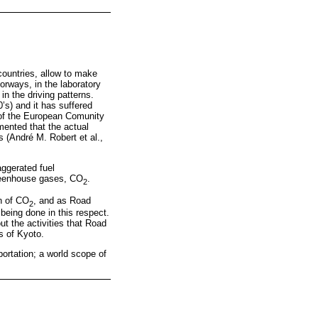
countries, allow to make
orways, in the laboratory
n the driving patterns.
’s) and it has suffered
of the European Comunity
ented that the actual
 (André M. Robert et al.,
aggerated fuel
greenhouse gases, CO
.
2
on of CO
, and as Road
2
being done in this respect.
t the activities that Road
s of Kyoto.
ortation; a world scope of