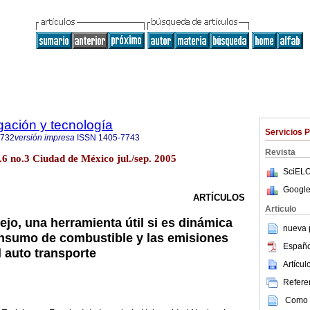
igación y tecnología
Servicios 
0732
versión impresa
ISSN
1405-7743
Revista
ol.6 no.3 Ciudad de México jul./sep. 2005
SciELO
Google
ARTÍCULOS
Articulo
jo, una herramienta útil si es dinámica
nueva p
onsumo de combustible y las emisiones
Españo
 auto transporte
Artícu
Referen
Como c