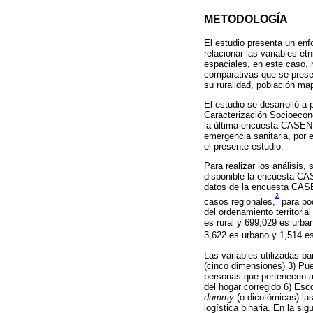
METODOLOGÍA
El estudio presenta un enf
relacionar las variables e
espaciales, en este caso, 
comparativas que se presen
su ruralidad, población ma
El estudio se desarrolló a 
Caracterización Socioeco
la última encuesta CASEN a
emergencia sanitaria, por 
el presente estudio.
Para realizar los análisis
disponible la encuesta CAS
datos de la encuesta CASEN
2
casos regionales,
para pod
del ordenamiento territori
es rural y 699,029 es urba
3,622 es urbano y 1,514 es 
Las variables utilizadas p
(cinco dimensiones) 3) Pue
personas que pertenecen a 
del hogar corregido 6) Esc
dummy
(o dicotómicas) las 
logística binaria. En la sig