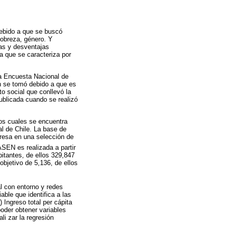
debido a que se buscó
pobreza, género. Y
jas y desventajas
a que se caracteriza por
 la Encuesta Nacional de
 se tomó debido a que es
o social que conllevó la
ublicada cuando se realizó
los cuales se encuentra
al de Chile. La base de
presa en una selección de
ASEN es realizada a partir
bitantes, de ellos 329,847
bjetivo de 5,136, de ellos
al con entorno y redes
ble que identifica a las
 Ingreso total per cápita
poder obtener variables
li zar la regresión