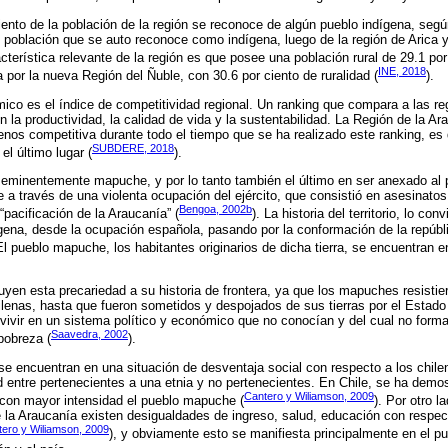
iento de la población de la región se reconoce de algún pueblo indígena, se
población que se auto reconoce como indígena, luego de la región de Arica y
acterística relevante de la región es que posee una población rural de 29.1 
INE, 2018
 por la nueva Región del Ñuble, con 30.6 por ciento de ruralidad (
).
ico es el índice de competitividad regional. Un ranking que compara a las re
 la productividad, la calidad de vida y la sustentabilidad. La Región de la Ar
enos competitiva durante todo el tiempo que se ha realizado este ranking, es
SUBDERE, 2018
l último lugar (
).
mo eminentemente mapuche, y por lo tanto también el último en ser anexado al 
 a través de una violenta ocupación del ejército, que consistió en asesinatos
Bengoa, 2002b
pacificación de la Araucanía” (
). La historia del territorio, lo co
dígena, desde la ocupación española, pasando por la conformación de la repúbl
 El pueblo mapuche, los habitantes originarios de dicha tierra, se encuentran 
buyen esta precariedad a su historia de frontera, ya que los mapuches resist
lenas, hasta que fueron sometidos y despojados de sus tierras por el Estado 
ivir en un sistema político y económico que no conocían y del cual no forma
Saavedra, 2002
pobreza (
).
e encuentran en una situación de desventaja social con respecto a los chil
 entre pertenecientes a una etnia y no pertenecientes. En Chile, se ha demos
Cantero y Wiliamson, 2009
e con mayor intensidad el pueblo mapuche (
). Por otro l
de la Araucanía existen desigualdades de ingreso, salud, educación con respect
ero y Wiliamson, 2009
), y obviamente esto se manifiesta principalmente en el p