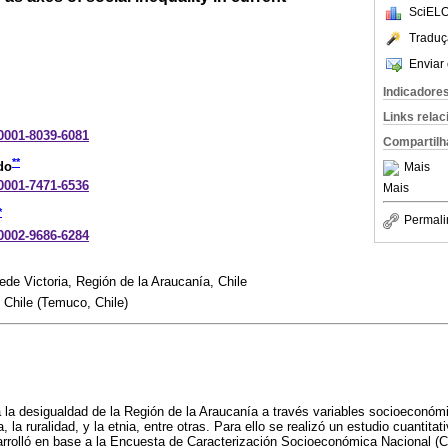
SciELO
Traduç
Enviar 
Indicadore
Links rela
-0001-8039-6081
Compartilh
**
do
Mais
-0001-7471-6536
Mais
*
Permali
-0002-9686-6284
ede Victoria, Región de la Araucanía, Chile
Chile (Temuco, Chile)
za la desigualdad de la Región de la Araucanía a través variables socioeconóm
la ruralidad, y la etnia, entre otras. Para ello se realizó un estudio cuantitat
sarrolló en base a la Encuesta de Caracterización Socioeconómica Nacional 