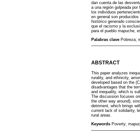
dan cuenta de las desventa
a una región golpeada por 
los individuos pertenecien
en general son producidos 
histórico generado conscie
que el racismo y la exclus
para el pueblo mapuche, es
Palabras clave
Pobreza; m
ABSTRACT
This paper analyzes inequa
rurality, and ethnicity, am
developed based on the (C
disadvantages that the terr
and inequality, which is su
The discussion focuses on 
the other way around), sinc
detriment, which brings wi
current lack of solidarity,
rural areas.
Keywords
Poverty; mapuch