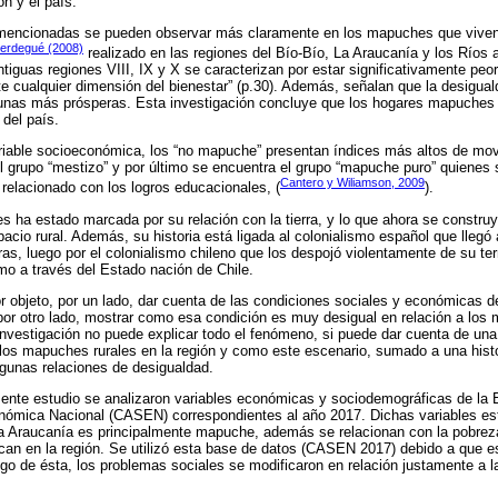
ón y el país.
 mencionadas se pueden observar más claramente en los mapuches que viven 
Berdegué (2008)
realizado en las regiones del Bío-Bío, La Araucanía y los Ríos
tiguas regiones VIII, IX y X se caracterizan por estar significativamente peo
e cualquier dimensión del bienestar” (p.30). Además, señalan que la desigual
unas más prósperas. Esta investigación concluye que los hogares mapuches 
del país.
variable socioeconómica, los “no mapuche” presentan índices más altos de movi
l grupo “mestizo” y por último se encuentra el grupo “mapuche puro” quienes
Cantero y Wiliamson, 2009
 relacionado con los logros educacionales, (
).
s ha estado marcada por su relación con la tierra, y lo que ahora se construy
o rural. Además, su historia está ligada al colonialismo español que llegó 
ras, luego por el colonialismo chileno que los despojó violentamente de su terri
smo a través del Estado nación de Chile.
r objeto, por un lado, dar cuenta de las condiciones sociales y económicas de
por otro lado, mostrar como esa condición es muy desigual en relación a lo
investigación no puede explicar todo el fenómeno, si puede dar cuenta de una 
los mapuches rurales en la región y como este escenario, sumado a una histo
lgunas relaciones de desigualdad.
esente estudio se analizaron variables económicas y sociodemográficas de la
nómica Nacional (CASEN) correspondientes al año 2017. Dichas variables est
 la Araucanía es principalmente mapuche, además se relacionan con la pobreza
can en la región. Se utilizó esta base de datos (CASEN 2017) debido a que es
go de ésta, los problemas sociales se modificaron en relación justamente a la