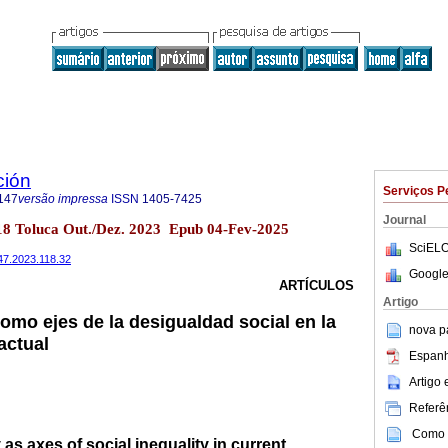
ción
Serviços P
147
versão impressa
ISSN
1405-7425
Journal
118 Toluca Out./Dez. 2023 Epub 04-Fev-2025
SciELO
147.2023.118.32
Google
ARTÍCULOS
Artigo
como ejes de la desigualdad social en la
nova p
actual
Espanh
Artigo
Referên
Como c
y as axes of social inequality in current