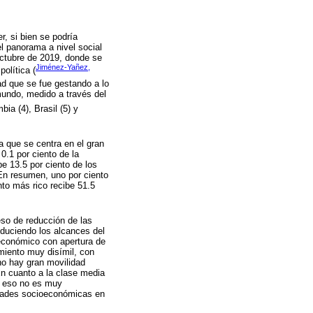
, si bien se podría
l panorama a nivel social
 octubre de 2019, donde se
Jiménez-Yañez,
olítica (
d que se fue gestando a lo
 mundo, medido a través del
ia (4), Brasil (5) y
la que se centra en el gran
.1 por ciento de la
be 13.5 por ciento de los
. En resumen, uno por ciento
nto más rico recibe 51.5
ceso de reducción de las
educiendo los alcances del
 económico con apertura de
miento muy disímil, con
no hay gran movilidad
En cuanto a la clase media
ro eso no es muy
aldades socioeconómicas en