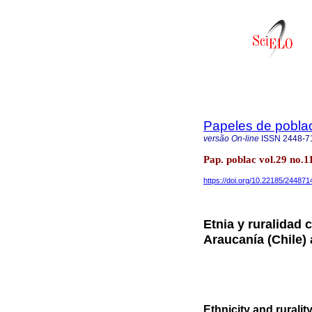
Papeles de pobla
versão On-line
ISSN
2448-7
Pap. poblac vol.29 no.
https://doi.org/10.22185/24487
Etnia y ruralidad 
Araucanía (Chile) 
Ethnicity and ruralit