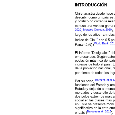
INTRODUCCIÓN
Chile arrastra desde hace 
describir como un país est
y político no corren la mis
expuso una variada gama de
2020
Morales Quiroga, 2020
;
).
largo de los años. En rela
1
índice de Gini,
con 0.5 par
World Bank, 201
Panamá (6) (
El informe “Desiguales” de
empresariado. Según datos 
población más rica del país
ingresos de todo el país. E
de la población nacional, r
por ciento de todos los ing
Barozet, et al. 
Por su parte,
funciones del Estado y amp
Estado y dejando al mercad
mercados y desarrollo de 
dos polos extremos marcado
social en las clases más p
en Chile se presenta móvil,
significativo en la estruc
Barozet
et al
., 2013
el país (
).