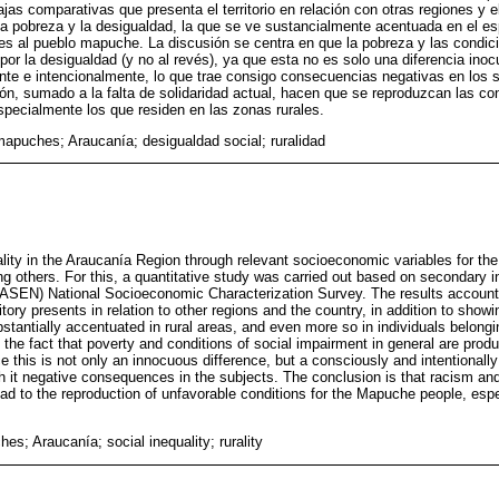
jas comparativas que presenta el territorio en relación con otras regiones y
la pobreza y la desigualdad, la que se ve sustancialmente acentuada en el es
tes al pueblo mapuche. La discusión se centra en que la pobreza y las condi
por la desigualdad (y no al revés), ya que esta no es solo una diferencia inoc
nte e intencionalmente, lo que trae consigo consecuencias negativas en los s
ión, sumado a la falta de solidaridad actual, hacen que se reproduzcan las c
pecialmente los que residen en las zonas rurales.
apuches; Araucanía; desigualdad social; ruralidad
lity in the Araucanía Region through relevant socioeconomic variables for the
ong others. For this, a quantitative study was carried out based on secondary 
ASEN) National Socioeconomic Characterization Survey. The results account
itory presents in relation to other regions and the country, in addition to showi
bstantially accentuated in rural areas, and even more so in individuals belon
the fact that poverty and conditions of social impairment in general are produ
e this is not only an innocuous difference, but a consciously and intentionally
th it negative consequences in the subjects. The conclusion is that racism an
 lead to the reproduction of unfavorable conditions for the Mapuche people, espe
es; Araucanía; social inequality; rurality