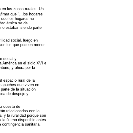
en las zonas rurales. Un
 afirma que “…los hogares
r que los hogares no
dad étnica se da
no estaban siendo parte
lidad social, luego en
 son los que poseen menor
e social y
a América en el siglo XVI e
torio, y ahora por la
l espacio rural de la
s mapuches que viven en
parte de la situación
ria de despojo y
 Encuesta de
án relacionadas con la
, y la ruralidad porque son
 la última disponible antes
 contingencia sanitaria.