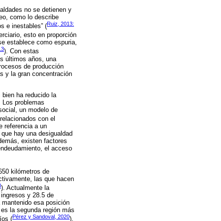
ualdades no se detienen y
eo, como lo describe
Ruiz, 2013:
s e inestables” (
erciario, esto en proporción
 se establece como espuria,
13
). Con estas
os últimos años, una
procesos de producción
s y la gran concentración
 bien ha reducido la
s. Los problemas
social, un modelo de
 relacionados con el
e referencia a un
ce que hay una desigualdad
 Además, existen factores
l endeudamiento, el acceso
 650 kilómetros de
ectivamente, las que hacen
8
). Actualmente la
 ingresos y 28.5 de
a mantenido esa posición
 es la segunda región más
Pérez y Sandoval, 2020
íos (
).