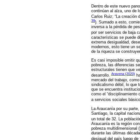
Dentro de este nuevo panor
continúan al alza, uno de
Carlos Ruiz; “La creación 
39
). Sumado a esto, comienz
inversa a la pérdida de pe
por ser servicios de baja c
características se puede d
extrema desigualdad, dese
modernos, esto tiene un se
de la riqueza se construyen
Es casi imposible omitir q
pobreza, las diferencias s
estructurales tienen que 
Aravena (2020)
desarrollo.
ha
mercado del trabajo, como l
sindicalismo débil, lo que 
que se encuentra institucio
como el “disciplinamiento d
a servicios sociales básico
La Araucanía por su parte,
Santiago, la capital nacio
un total de 32. La poblaci
Araucanía es la región con
pobreza multidimensional 
durante las últimas décad
desigual del país luego de