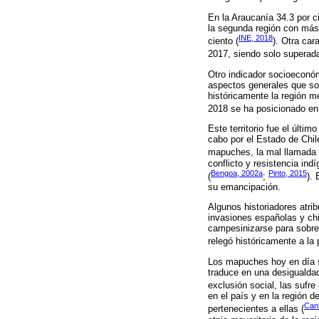
En la Araucanía 34.3 por c
la segunda región con más 
INE, 2018
ciento (
). Otra car
2017, siendo solo superada
Otro indicador socioeconóm
aspectos generales que son
históricamente la región m
2018 se ha posicionado en e
Este territorio fue el últi
cabo por el Estado de Chile
mapuches, la mal llamada “
conflicto y resistencia in
Bengoa, 2002a
Pinto, 2015
(
;
).
su emancipación.
Algunos historiadores atri
invasiones españolas y chi
campesinizarse para sobrev
relegó históricamente a la 
Los mapuches hoy en día s
traduce en una desigualdad
exclusión social, las sufr
en el país y en la región 
Cant
pertenecientes a ellas (