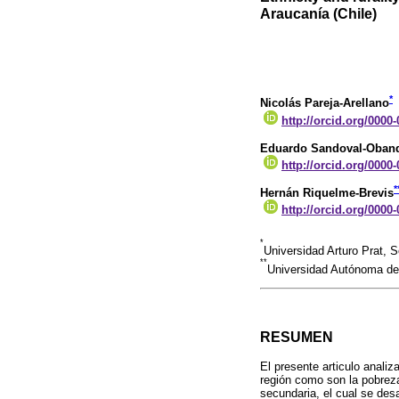
Araucanía (Chile)
*
Nicolás Pareja-Arellano
http://orcid.org/0000
Eduardo Sandoval-Oban
http://orcid.org/0000
*
Hernán Riquelme-Brevis
http://orcid.org/0000
*
Universidad Arturo Prat, S
**
Universidad Autónoma de 
RESUMEN
El presente articulo anali
región como son la pobreza, 
secundaria, el cual se de