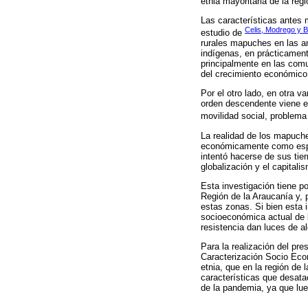
etnia mayoritaria de la regi
Las características antes
Celis, Modrego y 
estudio de
rurales mapuches en las an
indígenas, en prácticament
principalmente en las com
del crecimiento económico 
Por el otro lado, en otra 
orden descendente viene e
movilidad social, problema
La realidad de los mapuche
económicamente como espaci
intentó hacerse de sus tier
globalización y el capitali
Esta investigación tiene po
Región de la Araucanía y, 
estas zonas. Si bien esta 
socioeconómica actual de 
resistencia dan luces de a
Para la realización del pr
Caracterización Socio Eco
etnia, que en la región de
características que desata
de la pandemia, ya que lue