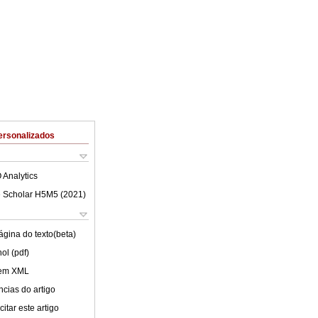
ersonalizados
 Analytics
 Scholar H5M5 (
2021
)
ágina do texto(beta)
ol (pdf)
 em XML
cias do artigo
itar este artigo