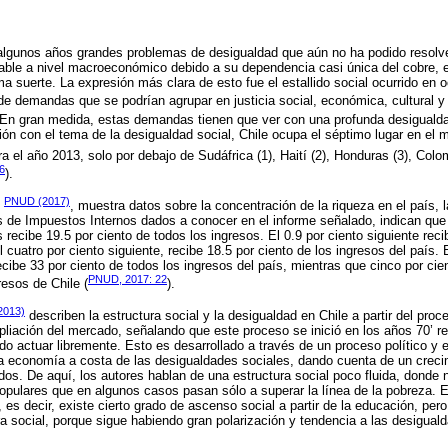
algunos años grandes problemas de desigualdad que aún no ha podido resolver
able a nivel macroeconómico debido a su dependencia casi única del cobre, e
ma suerte. La expresión más clara de esto fue el estallido social ocurrido en
 demandas que se podrían agrupar en justicia social, económica, cultural y p
 En gran medida, estas demandas tienen que ver con una profunda desigualda
ción con el tema de la desigualdad social, Chile ocupa el séptimo lugar en el
a el año 2013, solo por debajo de Sudáfrica (1), Haití (2), Honduras (3), Colomb
6
).
PNUD (2017)
l
, muestra datos sobre la concentración de la riqueza en el país, 
de Impuestos Internos dados a conocer en el informe señalado, indican que 0
 recibe 19.5 por ciento de todos los ingresos. El 0.9 por ciento siguiente reci
l cuatro por ciento siguiente, recibe 18.5 por ciento de los ingresos del país
ecibe 33 por ciento de todos los ingresos del país, mientras que cinco por cie
PNUD, 2017: 22
resos de Chile (
).
(2013)
describen la estructura social y la desigualdad en Chile a partir del pro
liación del mercado, señalando que este proceso se inició en los años 70’ r
o actuar libremente. Esto es desarrollado a través de un proceso político y
la economía a costa de las desigualdades sociales, dando cuenta de un creci
s. De aquí, los autores hablan de una estructura social poco fluida, donde 
opulares que en algunos casos pasan sólo a superar la línea de la pobreza. 
 es decir, existe cierto grado de ascenso social a partir de la educación, pe
tura social, porque sigue habiendo gran polarización y tendencia a las desigu