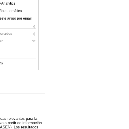
 Analytics
ão automática
este artigo por email
s
cionados
ar
nk
icas relevantes para la
ivo a partir de información
(CASEN). Los resultados