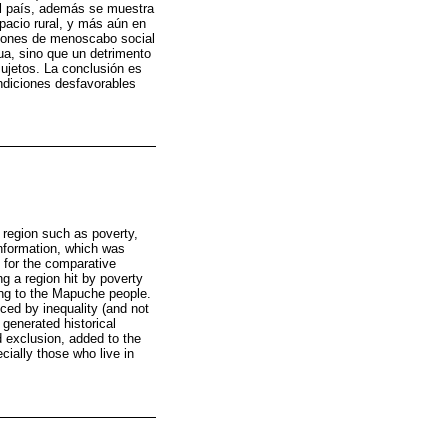
 el país, además se muestra
pacio rural, y más aún en
ciones de menoscabo social
ua, sino que un detrimento
ujetos. La conclusión es
ondiciones desfavorables
 region such as poverty,
information, which was
 for the comparative
ng a region hit by poverty
ging to the Mapuche people.
ced by inequality (and not
 generated historical
d exclusion, added to the
cially those who live in