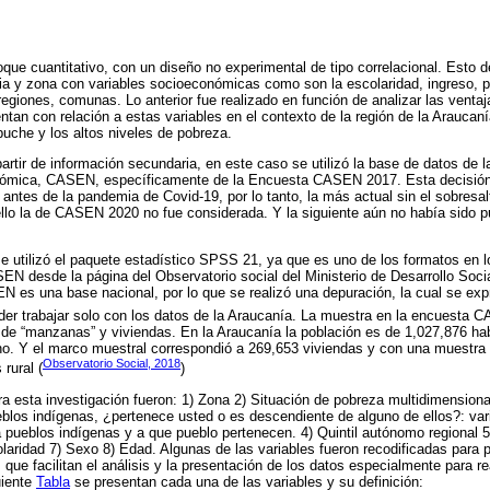
oque cuantitativo, con un diseño no experimental de tipo correlacional. Esto 
tnia y zona con variables socioeconómicas como son la escolaridad, ingreso, 
regiones, comunas. Lo anterior fue realizado en función de analizar las venta
tan con relación a estas variables en el contexto de la región de la Araucaní
puche y los altos niveles de pobreza.
partir de información secundaria, en este caso se utilizó la base de datos de
nómica, CASEN, específicamente de la Encuesta CASEN 2017. Esta decisión
ntes de la pandemia de Covid-19, por lo tanto, la más actual sin el sobresalt
ello la de CASEN 2020 no fue considerada. Y la siguiente aún no había sido p
, se utilizó el paquete estadístico SPSS 21, ya que es uno de los formatos en 
EN desde la página del Observatorio social del Ministerio de Desarrollo Soci
 es una base nacional, por lo que se realizó una depuración, la cual se ex
er trabajar solo con los datos de la Araucanía. La muestra en la encuesta C
al de “manzanas” y viviendas. En la Araucanía la población es de 1,027,876 ha
no. Y el marco muestral correspondió a 269,653 viviendas y con una muestra o
Observatorio Social, 2018
rural (
)
ara esta investigación fueron: 1) Zona 2) Situación de pobreza multidimension
blos indígenas, ¿pertenece usted o es descendiente de alguno de ellos?: varia
pueblos indígenas y a que pueblo pertenecen. 4) Quintil autónomo regional 5)
olaridad 7) Sexo 8) Edad. Algunas de las variables fueron recodificadas para 
que facilitan el análisis y la presentación de los datos especialmente para rea
uiente
Tabla
se presentan cada una de las variables y su definición: