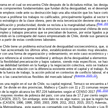
ama en el cual se encuentra Chile después de la dictadura militar, las desig
 los componentes fundamentales que fundan dicha desigualdad, es el desempl
de empleos cede ante su destrucción bajo una alta rotación que los hace corto
an a proliferar los trabajos no calificados, principalmente ligados al sector t
so estratégico de la clase obrera, pero de esta tercerización deviene otra que
Ruiz, 20
alificación y productividad, donde se recluta a la marginalidad urbana (
ibujar un panorama general de la estructura socio-ocupacional chilena de est
mpleo y trabajos precarios que se preciaban de buenos, por estar ligados a 
ntido en la contraparte del nuevo empresariado de Chile, donde sus ganancia
 a partir de estas condiciones laborales.
ue Chile tiene un problema estructural de desigualdad socioeconómica, que, si
e han acrecentado los últimos años, estabilizándose en niveles muy elevado
ver con una forma de organización y ordenamiento, en este caso económico y 
ce referencia al sistema neoliberal y atribuye dicha desigualdad a elementos
a flexibilidad precarización y bajos salarios, siendo más específicos, se hac
trae debilidad también en la huelga y la negociación colectiva, esto se tradu
nalizada en relación con la diferencia existente entre el capital y el trabajo.
e la fuerza de trabajo, la acción policial en contextos de conflicto laboral, e
Aravena, 2020: 22
s o las características flexibles del mercado laboral” (
).
 es una región en el sur de Chile, su capital regional, Temuco se encuentra a
nal. Se divide en dos provincias, Malleco y Cautín con 11 y 21 comunas resp
INE, 201
ón de la región alcanza los 957,224 habitantes según el CENSO 2017 (
 mayores niveles de pobreza del país; con una tasa de 17.2 por ciento según
(CASEN, 2017). Sin embargo, este dato no es algo nuevo, ya que la región h
as (CASEN, 1996, 1998, 2000, 2003, 2009, 2011, 2013, 2015, 2017). Además,
 la Metropolitana., este puesto es compartido con la Región de Aysén y Los R