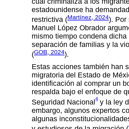
cual criminaliza a los migrant
estadounidense ha demandado
Martínez, 2024
restrictiva (
). Por
Manuel López Obrador argumen
mismo tiempo condena dicha le
separación de familias y la v
GOB, 2024
(
).
Estas acciones también han si
migratoria del Estado de Méxic
identificación al comprar un b
respalda bajo el enfoque de qu
4
Seguridad Nacional
y la ley 
embargo, algunos expertos co
algunas inconstitucionalidade
y estudiosos de la migración (