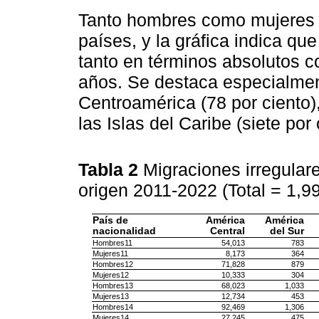
Tanto hombres como mujeres 
países, y la gráfica indica 
tanto en términos absolutos c
años. Se destaca especialmen
Centroamérica (78 por ciento),
las Islas del Caribe (siete por 
Tabla 2
Migraciones irregular
origen 2011-2022 (Total = 1,9
País de
América
América
nacionalidad
Central
del Sur
Hombres11
54,013
783
Mujeres11
8,173
364
Hombres12
71,828
879
Mujeres12
10,333
304
Hombres13
68,023
1,033
Mujeres13
12,734
453
Hombres14
92,469
1,306
Mujeres14
27,245
475