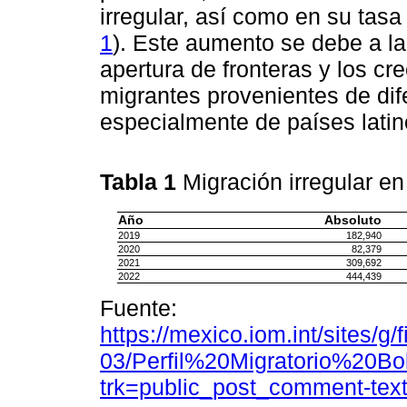
irregular, así como en su tas
1
). Este aumento se debe a la
apertura de fronteras y los c
migrantes provenientes de dif
especialmente de países lati
Tabla 1
Migración irregular 
Año
Absoluto
2019
182,940
2020
82,379
2021
309,692
2022
444,439
Fuente:
https://mexico.iom.int/sites/g
03/Perfil%20Migratorio%20
trk=public_post_comment-tex