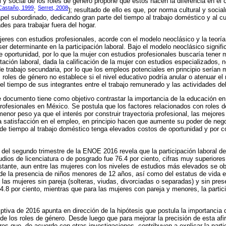
al y social de los roles de género propone que éstos hacen la diferencia en el
Castaño, 1999
Serret, 2008
;
); resultado de ello es que, por norma cultural y soci
l subordinado, dedicando gran parte del tiempo al trabajo doméstico y al cui
ades para trabajar fuera del hogar.
eres con estudios profesionales, acorde con el modelo neoclásico y la teoría
r determinante en la participación laboral. Bajo el modelo neoclásico signifi
e oportunidad, por lo que la mujer con estudios profesionales buscaría tener m
ación laboral, dada la calificación de la mujer con estudios especializados, n
 trabajo secundaria, por lo que los empleos potenciales en principio serían 
s roles de género no establece si el nivel educativo podría anular o atenuar el
el tiempo de sus integrantes entre el trabajo remunerado y las actividades del
e documento tiene como objetivo contrastar la importancia de la educación en 
rofesionales en México. Se postula que los factores relacionados con roles 
menor peso ya que el interés por construir trayectoria profesional, las mejore
la satisfacción en el empleo, en principio hacen que aumente su poder de nego
de tiempo al trabajo doméstico tenga elevados costos de oportunidad y por 
n del segundo trimestre de la ENOE 2016 revela que la participación laboral de
dios de licenciatura o de posgrado fue 76.4 por ciento, cifras muy superiores 
stante, aun entre las mujeres con los niveles de estudios más elevados se o
de la presencia de niños menores de 12 años, así como del estatus de vida 
, las mujeres sin pareja (solteras, viudas, divorciadas o separadas) y sin pre
84.8 por ciento, mientras que para las mujeres con pareja y menores, la parti
iptiva de 2016 apunta en dirección de la hipótesis que postula la importancia 
 de los roles de género. Desde luego que para mejorar la precisión de esta af
ores que, de acuerdo con otras investigaciones, contribuyen a explicar la partic