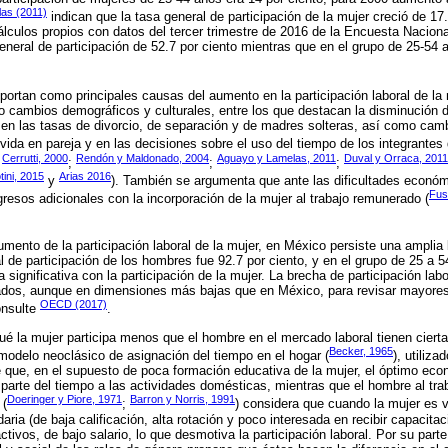
as (2011)
indican que la tasa general de participación de la mujer creció de 17
álculos propios con datos del tercer trimestre de 2016 de la Encuesta Nacio
neral de participación de 52.7 por ciento mientras que en el grupo de 25-54 
portan como principales causas del aumento en la participación laboral de la
o cambios demográficos y culturales, entre los que destacan la disminución 
 en las tasas de divorcio, de separación y de madres solteras, así como camb
e vida en pareja y en las decisiones sobre el uso del tiempo de los integrantes 
Cerrutti, 2000
Rendón y Maldonado, 2004
Aguayo y Lamelas, 2011
Duval y Orraca, 2011
;
;
;
;
ini, 2015
Arias 2016
y
). También se argumenta que ante las dificultades econ
Fus
resos adicionales con la incorporación de la mujer al trabajo remunerado (
umento de la participación laboral de la mujer, en México persiste una ampli
l de participación de los hombres fue 92.7 por ciento, y en el grupo de 25 a 5
 significativa con la participación de la mujer. La brecha de participación lab
lados, aunque en dimensiones más bajas que en México, para revisar mayores 
OECD (2017)
onsulte
.
ué la mujer participa menos que el hombre en el mercado laboral tienen cierta
Becker, 1965
 modelo neoclásico de asignación del tiempo en el hogar (
), utiliz
 que, en el supuesto de poca formación educativa de la mujer, el óptimo eco
parte del tiempo a las actividades domésticas, mientras que el hombre al tra
Doeringer y Piore, 1971
Barron y Norris, 1991
 (
;
) considera que cuando la mujer es 
ria (de baja calificación, alta rotación y poco interesada en recibir capacitac
ivos, de bajo salario, lo que desmotiva la participación laboral. Por su parte