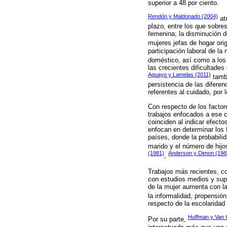
superior a 48 por ciento.
Rendón y Maldonado (2004)
atr
plazo, entre los que sobres
femenina; la disminución d
mujeres jefas de hogar ori
participación laboral de la
doméstico, así como a los 
las crecientes dificultade
Aguayo y Lamelas (2011)
tambi
persistencia de las difere
referentes al cuidado, por
Con respecto de los factor
trabajos enfocados a ese c
coinciden al indicar efecto
enfocan en determinar los 
países, donde la probabilid
marido y el número de hij
(1981)
Anderson y Dimon (198
,
Trabajos más recientes, c
con estudios medios y supe
de la mujer aumenta con la
la informalidad, propensió
respecto de la escolaridad 
Huffman y Van 
Por su parte,