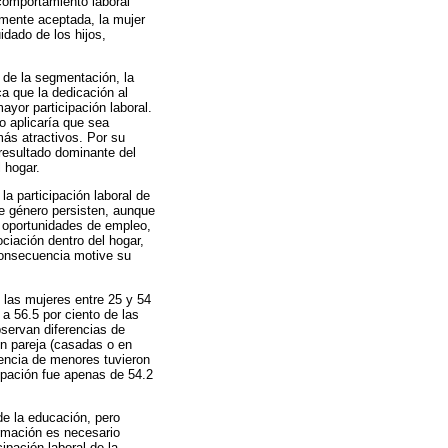
 comportamiento laboral
almente aceptada, la mujer
dado de los hijos,
 de la segmentación, la
ca que la dedicación al
ayor participación laboral.
o aplicaría que sea
más atractivos. Por su
 resultado dominante del
 hogar.
la participación laboral de
de género persisten, aunque
s oportunidades de empleo,
ciación dentro del hogar,
consecuencia motive su
 las mujeres entre 25 y 54
a 56.5 por ciento de las
bservan diferencias de
en pareja (casadas o en
sencia de menores tuvieron
cipación fue apenas de 54.2
de la educación, pero
irmación es necesario
ipación laboral de la