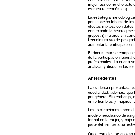
mujer, así como el efecto 
estructura económica).
La estrategia metodológica 
participación laboral de l
efectos mixtos, con datos 
controlando la heterogenei
grupos: i) mujeres sin carr
licenciatura y/o de posgra
aumentar la participación l
El documento se compone d
de la participación labora
profesionales. La cuarta se
analizan y discuten los res
Antecedentes
La evidencia presentada p
escolaridad; además, que l
por género. Sin embargo, a
entre hombres y mujeres, a
Las explicaciones sobre el
modelo neoclásico de asign
formal de la mujer, y bajo
parte del tiempo a las act
Otros estudios se apoyan e