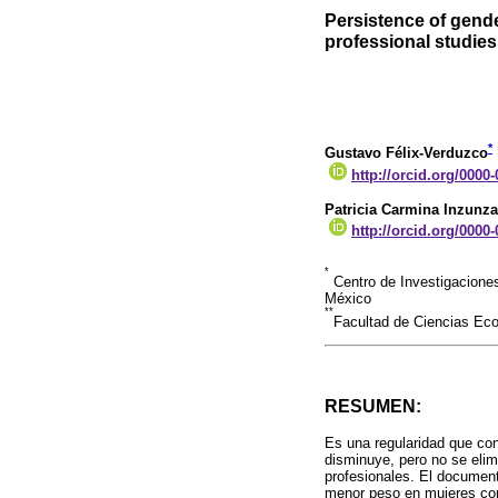
Persistence of gende
professional studies
*
Gustavo Félix-Verduzco
http://orcid.org/0000
Patricia Carmina Inzunza
http://orcid.org/0000
*
Centro de Investigacione
México
**
Facultad de Ciencias Eco
RESUMEN:
Es una regularidad que con
disminuye, pero no se elim
profesionales. El document
menor peso en mujeres con 