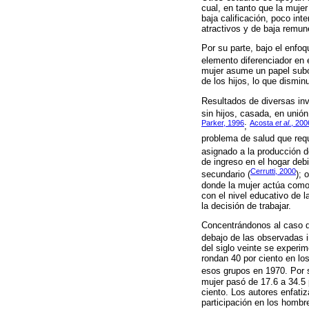
cual, en tanto que la muje
baja calificación, poco int
atractivos y de baja remune
Por su parte, bajo el enfo
elemento diferenciador en
mujer asume un papel subor
de los hijos, lo que dismin
Resultados de diversas inv
sin hijos, casada, en unión
Parker, 1996
Acosta
et al
., 200
;
problema de salud que requ
asignado a la producción d
de ingreso en el hogar deb
Cerrutti, 2000
secundario (
); 
donde la mujer actúa como 
con el nivel educativo de 
la decisión de trabajar.
Concentrándonos al caso d
debajo de las observadas i
del siglo veinte se experi
rondan 40 por ciento en lo
esos grupos en 1970. Por 
mujer pasó de 17.6 a 34.5 
ciento. Los autores enfati
participación en los hombr