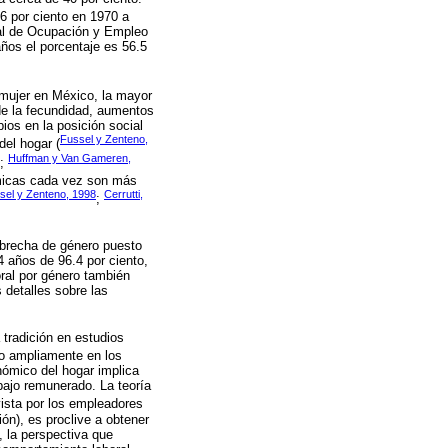
.6 por ciento en 1970 a
nal de Ocupación y Empleo
años el porcentaje es 56.5
 mujer en México, la mayor
de la fecundidad, aumentos
ios en la posición social
Fussel y Zenteno,
del hogar (
Huffman y Van Gameren,
;
ómicas cada vez son más
sel y Zenteno, 1998
Cerrutti,
;
a brecha de género puesto
4 años de 96.4 por ciento,
oral por género también
detalles sobre las
 tradición en estudios
ado ampliamente en los
nómico del hogar implica
bajo remunerado. La teoría
vista por los empleadores
ión), es proclive a obtener
, la perspectiva que