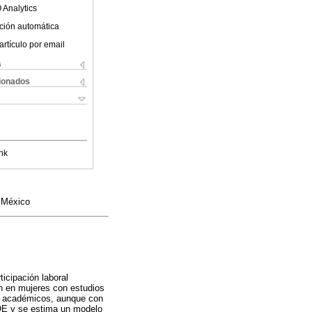
 Analytics
ción automática
artículo por email
s
cionados
nk
 México
icipación laboral
un en mujeres con estudios
es académicos, aunque con
NOE y se estima un modelo