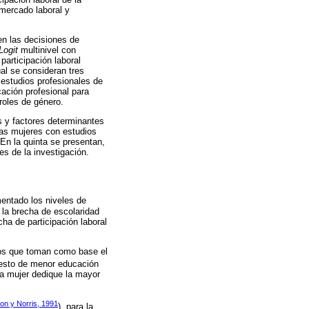
 mercado laboral y
en las decisiones de
Logit
multinivel con
articipación laboral
ual se consideran tres
n estudios profesionales de
cación profesional para
 roles de género.
 y factores determinantes
 las mujeres con estudios
 En la quinta se presentan,
es de la investigación.
mentado los niveles de
 la brecha de escolaridad
ha de participación laboral
dios que toman como base el
uesto de menor educación
la mujer dedique la mayor
on y Norris, 1991
), para la