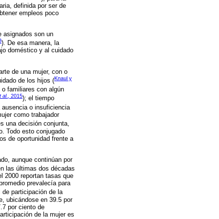
ria, definida por ser de
 obtener empleos poco
te asignados son un
8
). De esa manera, la
ajo doméstico y al cuidado
arte de una mujer, con o
Knaul y
idado de los hijos (
 o familiares con algún
t al
., 2015
); el tiempo
a ausencia o insuficiencia
mujer como trabajador
es una decisión conjunta,
do. Todo esto conjugado
os de oportunidad frente a
ado, aunque continúan por
n las últimas dos décadas
el 2000 reportan tasas que
 promedio prevalecía para
 de participación de la
e, ubicándose en 39.5 por
.7 por ciento de
rticipación de la mujer es