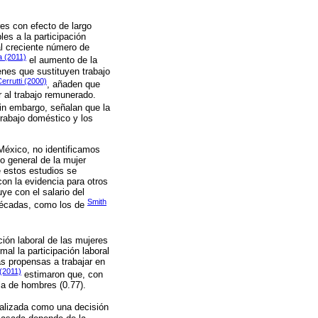
res con efecto de largo
les a la participación
al creciente número de
a (2011)
el aumento de la
ienes que sustituyen trabajo
errutti (2000)
, añaden que
r al trabajo remunerado.
sin embargo, señalan que la
trabajo doméstico y los
 México, no identificamos
o general de la mujer
de estos estudios se
con la evidencia para otros
ye con el salario del
Smith
 décadas, como los de
ción laboral de las mujeres
al la participación laboral
s propensas a trabajar en
(2011)
estimaron que, con
 la de hombres (0.77).
nalizada como una decisión