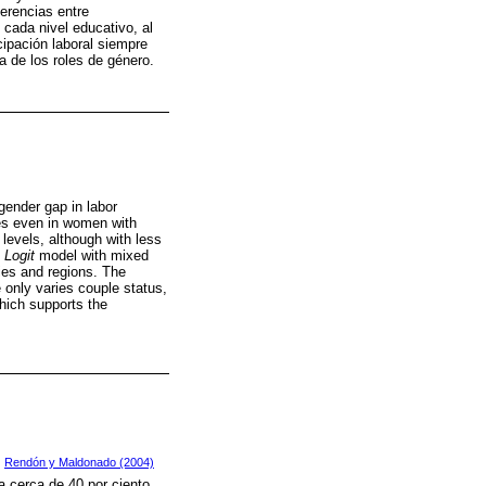
ferencias entre
 cada nivel educativo, al
cipación laboral siempre
a de los roles de género.
gender gap in labor
les even in women with
levels, although with less
l
Logit
model with mixed
ties and regions. The
 only varies couple status,
which supports the
Rendón y Maldonado (2004)
.
a cerca de 40 por ciento.