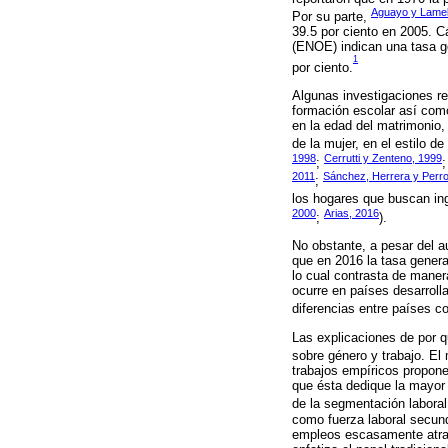
Aguayo y Lamel
Por su parte,
39.5 por ciento en 2005. C
(ENOE) indican una tasa ge
1
por ciento.
Algunas investigaciones re
formación escolar así com
en la edad del matrimonio,
de la mujer, en el estilo d
1998
Cerrutti y Zenteno, 1999
;
2011
Sánchez, Herrera y Perrot
;
los hogares que buscan ing
2000
Arias, 2016
;
).
No obstante, a pesar del a
que en 2016 la tasa genera
lo cual contrasta de manera
ocurre en países desarrol
diferencias entre países c
Las explicaciones de por q
sobre género y trabajo. El
trabajos empíricos propone
que ésta dedique la mayor 
de la segmentación laboral
como fuerza laboral secunda
empleos escasamente atract