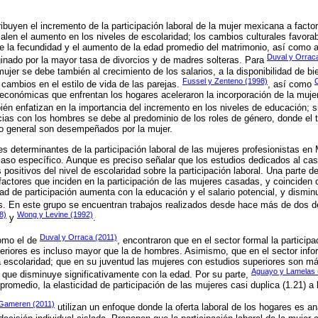
ibuyen el incremento de la participación laboral de la mujer mexicana a facto
alen el aumento en los niveles de escolaridad; los cambios culturales favorab
e la fecundidad y el aumento de la edad promedio del matrimonio, así como 
Duval y Orrac
ginado por la mayor tasa de divorcios y de madres solteras. Para
 mujer se debe también al crecimiento de los salarios, a la disponibilidad de b
Fussel y Zenteno (1998)
C
cambios en el estilo de vida de las parejas.
, así como
s económicas que enfrentan los hogares aceleraron la incorporación de la muje
én enfatizan en la importancia del incremento en los niveles de educación; 
ncias con los hombres se debe al predominio de los roles de género, donde el 
 lo general son desempeñados por la mujer.
es determinantes de la participación laboral de las mujeres profesionistas en
aso específico. Aunque es preciso señalar que los estudios dedicados al cas
s positivos del nivel de escolaridad sobre la participación laboral. Una parte 
factores que inciden en la participación de las mujeres casadas, y coinciden 
ad de participación aumenta con la educación y el salario potencial, y disminu
os. En este grupo se encuentran trabajos realizados desde hace más de dos
8)
Wong y Levine (1992)
y
.
Duval y Orraca (2011)
omo el de
, encontraron que en el sector formal la participa
riores es incluso mayor que la de hombres. Asimismo, que en el sector inform
 escolaridad; que en su juventud las mujeres con estudios superiores son má
Aguayo y Lamelas 
n que disminuye significativamente con la edad. Por su parte,
promedio, la elasticidad de participación de las mujeres casi duplica (1.21) a
Gameren (2011)
utilizan un enfoque donde la oferta laboral de los hogares es a