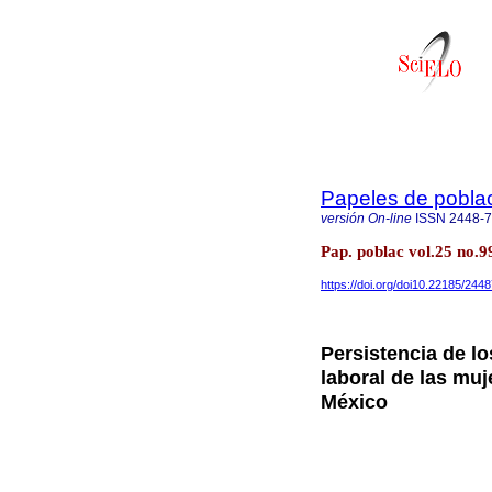
Papeles de pobla
versión On-line
ISSN
2448-
Pap. poblac vol.25 no.
https://doi.org/doi10.22185/244
Persistencia de lo
laboral de las mu
México