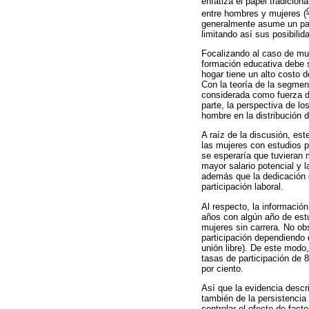
enfatiza el papel tradicion
entre hombres y mujeres (
generalmente asume un pape
limitando así sus posibilid
Focalizando al caso de muj
formación educativa debe se
hogar tiene un alto costo d
Con la teoría de la segment
considerada como fuerza de
parte, la perspectiva de lo
hombre en la distribución d
A raíz de la discusión, est
las mujeres con estudios p
se esperaría que tuvieran 
mayor salario potencial y 
además que la dedicación 
participación laboral.
Al respecto, la informació
años con algún año de estu
mujeres sin carrera. No ob
participación dependiendo 
unión libre). De este modo
tasas de participación de 
por ciento.
Así que la evidencia descr
también de la persistencia
controlar el efecto de fact