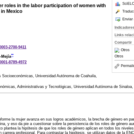
SciELO
r roles in the labor participation of women with
 in Mexico
Traduc
Enviar 
Indicadore
Links rela
Compartir
-0003-2700-9411
Otros
**
-Mejía
Otros
-0001-8789-4972
Permali
s Socioeconómicas, Universidad Autónoma de Coahuila,
nómicas, Administrativas y Tecnológicas, Universidad Autónoma de Sinaloa,
forme la mujer avanza en sus logros académicos, la brecha de género en part
ina, y eso da pie a cuestionar sobre la persistencia de los roles de género a
o plantea la hipótesis de que los roles de género aplican en todos los nivel
carrera profesional. Para contrastar la hipótesis, se utilizan datos de la E