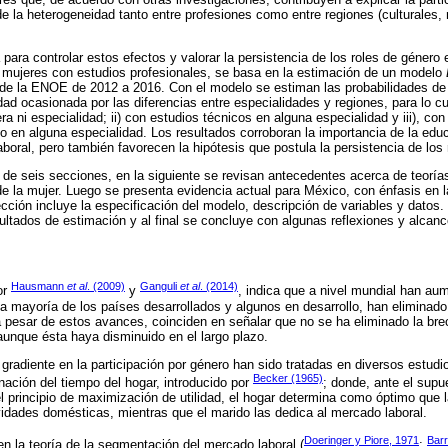
de la heterogeneidad tanto entre profesiones como entre regiones (culturales,
para controlar estos efectos y valorar la persistencia de los roles de género 
as mujeres con estudios profesionales, se basa en la estimación de un modelo
de la ENOE de 2012 a 2016. Con el modelo se estiman las probabilidades de p
dad ocasionada por las diferencias entre especialidades y regiones, para lo c
era ni especialidad; ii) con estudios técnicos en alguna especialidad y iii), co
do en alguna especialidad. Los resultados corroboran la importancia de la edu
aboral, pero también favorecen la hipótesis que postula la persistencia de los
e seis secciones, en la siguiente se revisan antecedentes acerca de teorías
l de la mujer. Luego se presenta evidencia actual para México, con énfasis en
cción incluye la especificación del modelo, descripción de variables y datos.
ultados de estimación y al final se concluye con algunas reflexiones y alcanc
Hausmann
et al
. (2009)
Ganguli
et al
. (2014)
or
y
, indica que a nivel mundial han au
a mayoría de los países desarrollados y algunos en desarrollo, han eliminado
 pesar de estos avances, coinciden en señalar que no se ha eliminado la brec
unque ésta haya disminuido en el largo plazo.
 gradiente en la participación por género han sido tratadas en diversos estu
Becker (1965)
ación del tiempo del hogar, introducido por
; donde, ante el sup
 el principio de maximización de utilidad, el hogar determina como óptimo que 
ividades domésticas, mientras que el marido las dedica al mercado laboral.
Doeringer y Piore, 1971
Barr
n la teoría de la segmentación del mercado laboral (
;