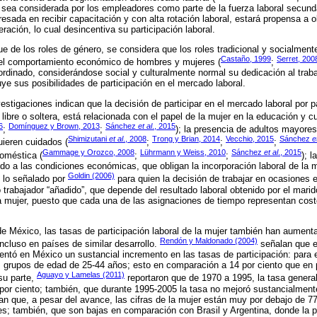
r sea considerada por los empleadores como parte de la fuerza laboral secunda
eresada en recibir capacitación y con alta rotación laboral, estará propensa a
ración, lo cual desincentiva su participación laboral.
que de los roles de género, se considera que los roles tradicional y socialmen
Castaño, 1999
Serret, 200
 el comportamiento económico de hombres y mujeres (
;
dinado, considerándose social y culturalmente normal su dedicación al trab
uye sus posibilidades de participación en el mercado laboral.
estigaciones indican que la decisión de participar en el mercado laboral por p
 libre o soltera, está relacionada con el papel de la mujer en la educación y cu
6
Domínguez y Brown, 2013
Sánchez
et al
., 2015
;
;
); la presencia de adultos mayores
Shimizutani
et al
., 2008
Trong y Brian, 2014
Vecchio, 2015
Sánchez
e
ieren cuidados (
;
;
;
Gammage y Orozco, 2008
Lührmann y Weiss, 2010
Sánchez
et al
., 2015
oméstica (
;
;
); l
ido a las condiciones económicas, que obligan la incorporación laboral de la 
Goldin (2006)
o lo señalado por
para quien la decisión de trabajar en ocasiones 
trabajador “añadido”, que depende del resultado laboral obtenido por el mari
la mujer, puesto que cada una de las asignaciones de tiempo representan cost
e México, las tasas de participación laboral de la mujer también han aument
Rendón y Maldonado (2004)
ncluso en países de similar desarrollo.
señalan que e
mentó en México un sustancial incremento en las tasas de participación: para 
s grupos de edad de 25-44 años; esto en comparación a 14 por ciento que en
Aguayo y Lamelas (2011)
su parte,
reportaron que de 1970 a 1995, la tasa general
por ciento; también, que durante 1995-2005 la tasa no mejoró sustancialment
zan que, a pesar del avance, las cifras de la mujer están muy por debajo de 77
es; también, que son bajas en comparación con Brasil y Argentina, donde la pa