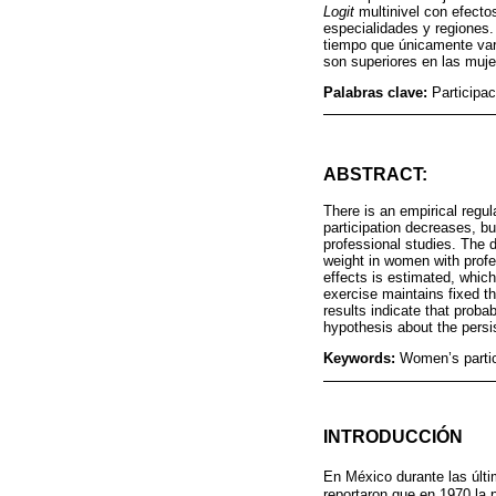
Logit
multinivel con efecto
especialidades y regiones. 
tiempo que únicamente varí
son superiores en las muje
Palabras clave:
Participac
ABSTRACT:
There is an empirical regu
participation decreases, b
professional studies. The 
weight in women with profe
effects is estimated, which
exercise maintains fixed t
results indicate that proba
hypothesis about the persi
Keywords:
Women’s partic
INTRODUCCIÓN
En México durante las últi
reportaron que en 1970 la 