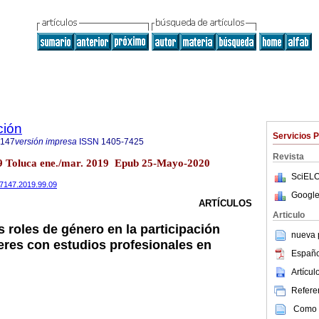
ción
Servicios 
7147
versión impresa
ISSN
1405-7425
Revista
99 Toluca ene./mar. 2019 Epub 25-Mayo-2020
SciELO
87147.2019.99.09
Google
ARTÍCULOS
Articulo
s roles de género en la participación
nueva p
jeres con estudios profesionales en
Españo
Artícu
Referen
Como c