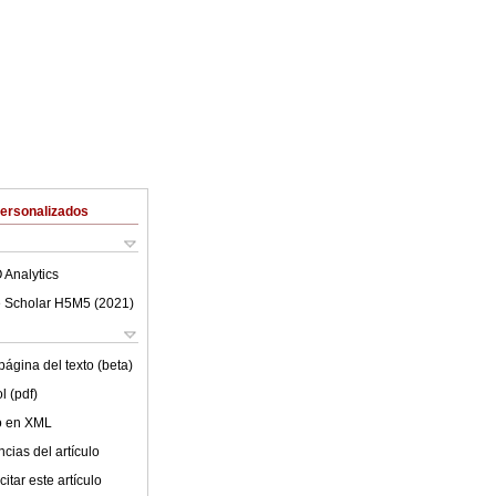
Personalizados
 Analytics
 Scholar H5M5 (
2021
)
ágina del texto (beta)
l (pdf)
lo en XML
cias del artículo
itar este artículo