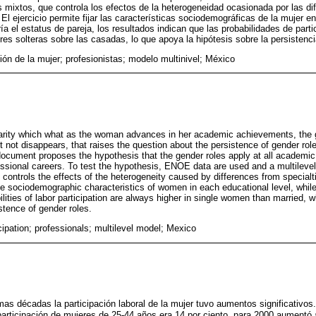
s mixtos, que controla los efectos de la heterogeneidad ocasionada por las di
El ejercicio permite fijar las características sociodemográficas de la mujer en
a el estatus de pareja, los resultados indican que las probabilidades de parti
res solteras sobre las casadas, lo que apoya la hipótesis sobre la persistenci
ión de la mujer; profesionistas; modelo multinivel; México
larity which what as the woman advances in her academic achievements, the 
ut not disappears, that raises the question about the persistence of gender ro
document proposes the hypothesis that the gender roles apply at all academic 
ssional careers. To test the hypothesis, ENOE data are used and a multileve
 controls the effects of the heterogeneity caused by differences from special
he sociodemographic characteristics of women in each educational level, while
bilities of labor participation are always higher in single women than married, 
stence of gender roles.
ipation; professionals; multilevel model; Mexico
mas décadas la participación laboral de la mujer tuvo aumentos significativos
participación de mujeres de 25-44 años era 14 por ciento, para 2000 aumentó 