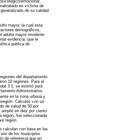
 psicológico/emocional,
maltratado es víctima de
 generalizado de su calidad
ulto mayor, la cual esta
 factores demográficos,
el adulto mayor residente
rtar evidencia, que le
lítica pública de
ubregiones del departamento
aron 10 regiones. Para el
idat 3.1, se estimó para
rtamento Administrativo
mente en la zona urbana y
bregión. Cálculos con un
ado de salud de 50 por
amplió en diez por ciento
a región, fue seleccionada
or región.
se calculan con base en las
 uno de los municipios
ón de referencia que en