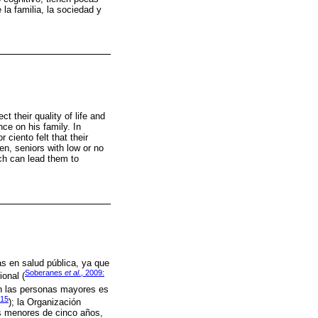
la familia, la sociedad y
t their quality of life and
nce on his family. In
ciento felt that their
men, seniors with low or no
ch can lead them to
as en salud pública, ya que
Soberanes
et al
., 2009:
ional (
en las personas mayores es
015
); la Organización
os menores de cinco años,