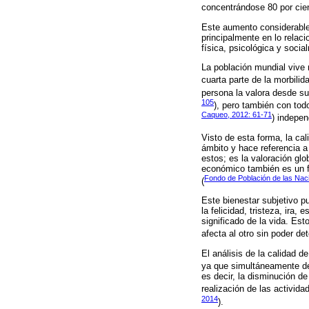
concentrándose 80 por cien
Este aumento considerable
principalmente en lo relac
física, psicológica y socia
La población mundial vive 
cuarta parte de la morbili
persona la valora desde su
105
), pero también con todo
Caqueo, 2012: 61-71
) indepen
Visto de esta forma, la ca
ámbito y hace referencia a
estos; es la valoración glo
económico también es un fa
Fondo de Población de las Nac
(
Este bienestar subjetivo p
la felicidad, tristeza, ira,
significado de la vida. Est
afecta al otro sin poder de
El análisis de la calidad d
ya que simultáneamente deb
es decir, la disminución d
realización de las actividad
2014
).