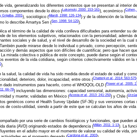
e vida, generalizando los diferentes contextos que se presentan al interior de
Lukomski, 2000: 153-161
Cohen, 
ersos componentes desde lo ético (
), económico (
 Grijalba, 2001
Allardt, 1998: 126-134
), sociológico (
) y de la obtención de la liberta
Sen, 1998: 54-120
mo lo describe Amartya Sen (
).
ica el término de la calidad de vida conlleva dificultades para entender su def
de de los elementos subjetivos, relacionados con la personalidad, además d
antes sociales y de salud, y el nivel de desarrollo de la sociedad en la cual
 También puede mirarse desde lo individual o privado, como percepción, sentid
isfacción y demás aspectos que son difíciles de cuantificar, pero que hacen qu
 La mirada colectiva o pública de este concepto, puede darse según el context
los eventos de la vida cotidiana, según criterios colectivamente válidos en la
0
).
n la salud, la calidad de vida ha sido medida desde el estado de salud y com
Chatterji
et al
., 2014: 563-575
ionalidad, deterioro, dolor, incapacidad, entre otros (
Power
et al
., 2005: 
an dado instrumentos para hacerlo, como el WHOQOL-OLD (
011: 66-78
) incluyendo las dimensiones: capacidad sensorial, autonomía, activ
Acosta
et al
., 2013: 241-250
Urzúa
ntimidad y muerte; validadas en México (
) y Chile (
tos genéricos como el Health Survey Update (SF-36) y sus versiones cortas 
s de costo-utilidad, siendo a partir de este que se calculan los años de vida
ompañado por una serie de cambios fisiológicos y funcionales, que pueden al
Millán, 2011: 1-13
vida diaria (AVD) originando estados de dependencia (
). La func
fluyentes en el adulto mayor en el momento de valorar su calidad de vida, pri
Cardona
et al
., 2003
us actividades en el momento deseado (
).