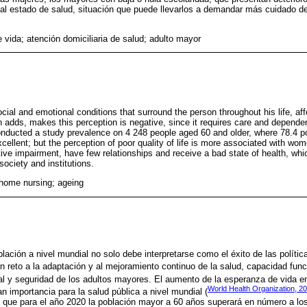
al estado de salud, situación que puede llevarlos a demandar más cuidado de 
 vida; atención domiciliaria de salud; adulto mayor
ial and emotional conditions that surround the person throughout his life, affec
tion adds, makes this perception is negative, since it requires care and depende
ducted a study prevalence on 4 248 people aged 60 and older, where 78.4 por 
excellent; but the perception of poor quality of life is more associated with wo
ive impairment, have few relationships and receive a bad state of health, whi
ociety and institutions.
; home nursing; ageing
lación a nivel mundial no solo debe interpretarse como el éxito de las polític
n reto a la adaptación y al mejoramiento continuo de la salud, capacidad func
cial y seguridad de los adultos mayores. El aumento de la esperanza de vida 
World Health Organization, 2
 importancia para la salud pública a nivel mundial (
a que para el año 2020 la población mayor a 60 años superará en número a l