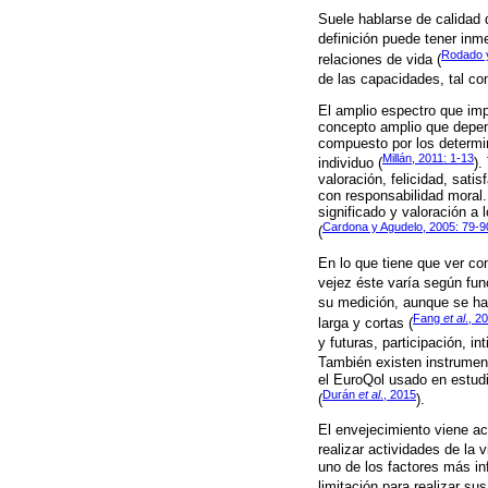
Suele hablarse de calidad d
definición puede tener inm
Rodado y
relaciones de vida (
de las capacidades, tal co
El amplio espectro que impl
concepto amplio que depen
compuesto por los determin
Millán, 2011: 1-13
individuo (
).
valoración, felicidad, sat
con responsabilidad moral.
significado y valoración a 
Cardona y Agudelo, 2005: 79-9
(
En lo que tiene que ver co
vejez éste varía según func
su medición, aunque se h
Fang
et al
., 2
larga y cortas (
y futuras, participación, i
También existen instrumen
el EuroQol usado en estudio
Durán
et al
., 2015
(
).
El envejecimiento viene ac
realizar actividades de la 
uno de los factores más in
limitación para realizar s