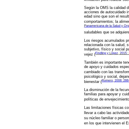
Según la OMS la calidad de
acciones de autocuidado i
edad sino que son el result
comportamientos; la aliment
Panamericana de la Salud y Org
saludables que se adquieren
Los riesgos acumulados pro
relacionada con la salud,
subjetivo, físico y social
Findling y López, 2015:
vejez (
También es importante ten
de apoyo y cuidados especi
cambiado con las transform
psicológico y social, deja
Romero, 2008: 288
bienestar (
La disminución de la fecun
familias para apoyar y cui
políticas de envejecimiento
Las limitaciones físicas c
llevar a cabo las actividade
su núcleo familiar o perso
en los que intervienen el E