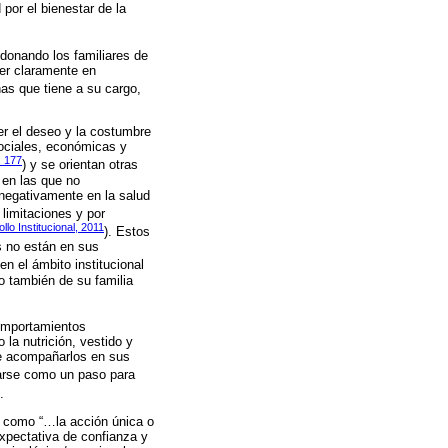
por el bienestar de la
ndonando los familiares de
jer claramente en
nas que tiene a su cargo,
r el deseo y la costumbre
sociales, económicas y
: 177
) y se orientan otras
 en las que no
 negativamente en la salud
 limitaciones y por
llo Institucional, 2011
). Estos
s no están en sus
 en el ámbito institucional
o también de su familia
comportamientos
la nutrición, vestido y
de acompañarlos en sus
izarse como un paso para
.
do como “…la acción única o
expectativa de confianza y