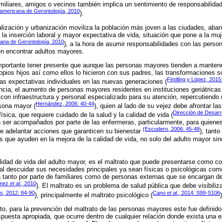
amiliares, amigos o vecinos también implica un sentimiento de responsabilidad 
americana de Gerontología, 2010
).
alización y urbanización moviliza la población más joven a las ciudades, aba
a inserción laboral y mayor expectativa de vida, situación que pone a la mu
ana de Gerontología, 2010
), a la hora de asumir responsabilidades con las perso
en encontrar adultos mayores.
importante tener presente que aunque las personas mayores tienden a mantene
opios hijos así como ellos lo hicieron con sus padres, las transformaciones 
Findling y López, 2015
las expectativas individuales en las nuevas generaciones (
ia, el aumento de personas mayores residentes en instituciones geriátricas
on infraestructura y personal especializado para su atención, repercutiendo
Hernández, 2006: 40-44
rsona mayor (
), quien al lado de su vejez debe afrontar las
Dirección de Desarro
sica, que requiere cuidado de la salud y la calidad de vida (
 ser acompañados por parte de las enfermeras, particularmente, para quiene
(Escudero, 2006: 45-48
 de adelantar acciones que garanticen su bienestar
), tanto
s que ayuden en la mejora de la calidad de vida, no solo del adulto mayor sin
lidad de vida del adulto mayor, es el maltrato que puede presentarse como 
 al descuidar sus necesidades principales ya sean físicas o psicológicas como 
a tanto por parte de familiares como de personas externas que se encargan 
mez
et al
., 2010
). El maltrato es un problema de salud pública que debe visibil
, 2012: 84-90
Cano
et al
., 2014: S99-S106
), principalmente el maltrato psicológico (
)
to, para la prevención del maltrato de las personas mayores este fue defini
respuesta apropiada, que ocurre dentro de cualquier relación donde exista una 