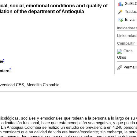
SciELO
cal, social, emotional conditions and quality of
ulation of the department of Antioquia
Traduc
Enviar 
Indicadore
Links rela
Compartir
Otros
Otros
*
ue
Permali
*
ntero
iversidad CES, Medellín-Colombia
sicológicas, sociales y emocionales que rodean a la persona a lo largo de su 
na limitación funcional, hace que esta percepción sea negativa, y que pueda
. En Antioquia Colombia se realizó un estudio de prevalencia en 4,248 perso
o consideró que su calidad de vida era buena/excelente; sin embargo, la per
as mujeres, los mayores con baja o nula escolaridad, que presentan deterioro