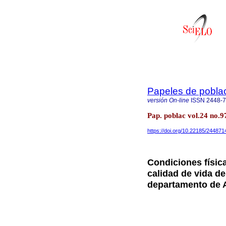
Papeles de pobla
versión On-line
ISSN
2448-
Pap. poblac vol.24 no.97
https://doi.org/10.22185/24487
Condiciones físic
calidad de vida de
departamento de 