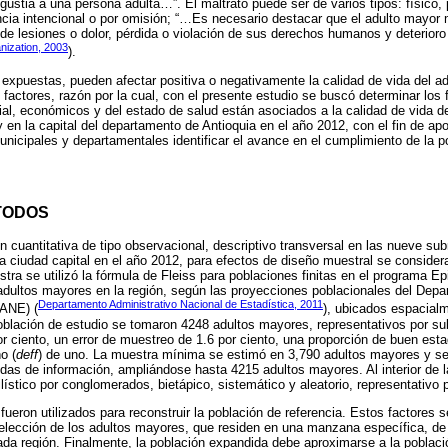
gustia a una persona adulta…”. El maltrato puede ser de varios tipos: físico,
encia intencional o por omisión; “…Es necesario destacar que el adulto mayor 
 de lesiones o dolor, pérdida o violación de sus derechos humanos y deterioro
nization, 2003
).
expuestas, pueden afectar positiva o negativamente la calidad de vida del ad
factores, razón por la cual, con el presente estudio se buscó determinar los
ial, económicos y del estado de salud están asociados a la calidad de vida d
en la capital del departamento de Antioquia en el año 2012, con el fin de apo
municipales y departamentales identificar el avance en el cumplimiento de la po
TODOS
ón cuantitativa de tipo observacional, descriptivo transversal en las nueve s
la ciudad capital en el año 2012, para efectos de diseño muestral se consider
tra se utilizó la fórmula de Fleiss para poblaciones finitas en el programa Ep
adultos mayores en la región, según las proyecciones poblacionales del Depa
Departamento Administrativo Nacional de Estadística, 2011
DANE) (
), ubicados espacial
blación de estudio se tomaron 4248 adultos mayores, representativos por su
or ciento, un error de muestreo de 1.6 por ciento, una proporción de buen est
o (
deff
) de uno. La muestra mínima se estimó en 3,790 adultos mayores y se 
didas de información, ampliándose hasta 4215 adultos mayores. Al interior de l
ístico por conglomerados, bietápico, sistemático y aleatorio, representativo p
fueron utilizados para reconstruir la población de referencia. Estos factores 
selección de los adultos mayores, que residen en una manzana específica, de
da región. Finalmente, la población expandida debe aproximarse a la poblaci