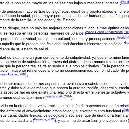
World
to de la población mayor en los países con bajos y medianos ingresos (
 de personas mayores trae consigo retos, desafíos y oportunidades en difere
ionado con la salud, por la mayor permanencia del ser humano, situación que 
lmente de la familia, la sociedad y del Estado.
más tiempo, pero no bajo las mejores condiciones ni con la más óptima calid
World Health Organization, 20
dad se registra en las personas mayores de 60 años (
World He
 percepción individual, su sistema cultural, normas y preocupaciones (
St
 aquello que le proporciona felicidad, satisfacción y bienestar psicológico (
diente de su estado de salud.
lidad de vida tiene un gran componente de subjetividad, ya que el termino bien
 la obtención de satisfacción a través del disfrute de los recursos y no única
bal que la persona realiza de acuerdo a sus propios criterios. En la persona m
ctor influyente refiriéndose al entorno socioeconómico, como indicador de 
iones Unidas, 2001
).
uede ser mirado desde tres aspectos: el evaluativo o satisfacción con la vida
 estrés y dolor y el eudaimónico que abarca la autorealización, desarrollo, crec
os aspectos hacen que exista una relacionó directa entre bienestar subjetivo 
Steptoe
et al
., 2014
terminar cual está primero (
).
e vida en la etapa de la vejez implica la inclusión de aspectos que estén relaci
Sob
e enfrentar el envejecimiento cronológico y el envejecimiento funcional (
e sus capacidades físicas, psicológicas y sociales, que de una u otra forma 
Palomba, 2002
es de la vida diaria (
), y esto impide estar bien y envejecer bien (