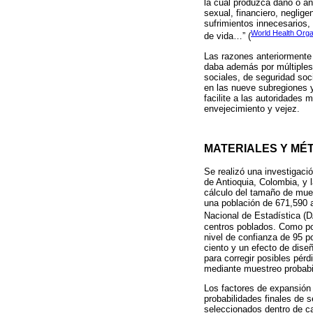
la cual produzca daño o an
sexual, financiero, neglig
sufrimientos innecesarios,
World Health Orga
de vida…” (
Las razones anteriormente 
daba además por múltiples 
sociales, de seguridad soc
en las nueve subregiones y 
facilite a las autoridades 
envejecimiento y vejez.
MATERIALES Y MÉ
Se realizó una investigaci
de Antioquia, Colombia, y 
cálculo del tamaño de mues
una población de 671,590 
Nacional de Estadística (
centros poblados. Como po
nivel de confianza de 95 p
ciento y un efecto de diseñ
para corregir posibles pér
mediante muestreo probabil
Los factores de expansión 
probabilidades finales de 
seleccionados dentro de ca