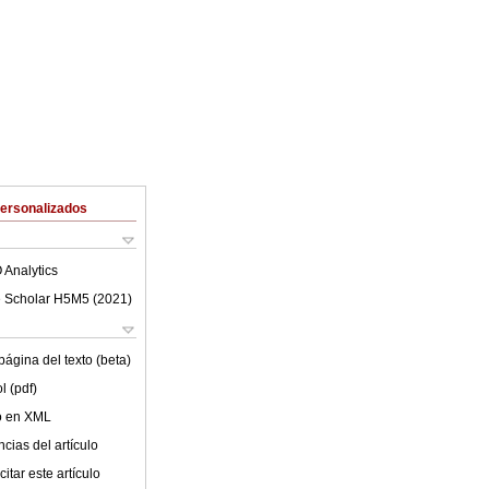
Personalizados
 Analytics
 Scholar H5M5 (
2021
)
ágina del texto (beta)
l (pdf)
lo en XML
cias del artículo
itar este artículo