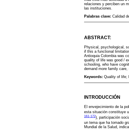
relaciones y perciben un m
las instituciones.
Palabras clave:
Calidad de
ABSTRACT:
Physical, psychological, soc
if this a functional limita
Antioquia Colombia was con
quality of life was good / 
schooling, who have cognit
demand more family care, s
Keywords:
Quality of life
INTRODUCCIÓN
El envejecimiento de la pob
esta situación constituye u
161-172
), participación so
un tema que ha tomado gran
Mundial de la Salud, indic