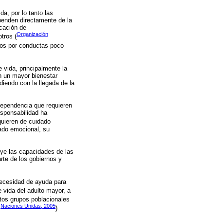
a, por lo tanto las
penden directamente de la
icación de
Organización
otros (
ados por conductas poco
 vida, principalmente la
n un mayor bienestar
diendo con la llegada de la
dependencia que requieren
esponsabilidad ha
quieren de cuidado
tado emocional, su
uye las capacidades de las
rte de los gobiernos y
 necesidad de ayuda para
e vida del adulto mayor, a
ntos grupos poblacionales
Naciones Unidas, 2005
;
).