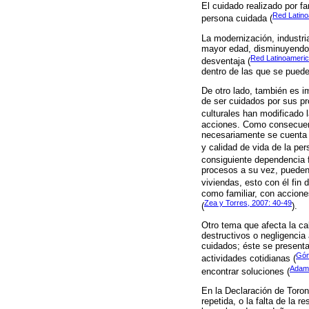
El cuidado realizado por f
Red Latino
persona cuidada (
La modernización, industri
mayor edad, disminuyendo l
Red Latinoameric
desventaja (
dentro de las que se pued
De otro lado, también es 
de ser cuidados por sus pr
culturales han modificado 
acciones. Como consecuenc
necesariamente se cuenta c
y calidad de vida de la pe
consiguiente dependencia fí
procesos a su vez, pueden
viviendas, esto con él fin
como familiar, con accione
Zea y Torres, 2007: 40-49
(
).
Otro tema que afecta la ca
destructivos o negligencia
cuidados; éste se present
Gó
actividades cotidianas (
Adams
encontrar soluciones (
En la Declaración de Toron
repetida, o la falta de la 