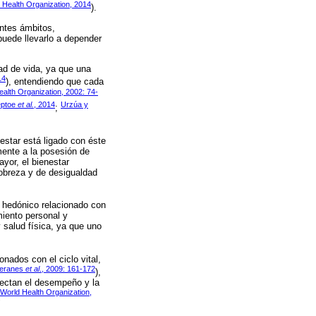
 Health Organization, 2014
).
ntes ámbitos,
puede llevarlo a depender
ad de vida, ya que una
14
), entendiendo que cada
alth Organization, 2002: 74-
eptoe
et al.
, 2014
Urzúa y
;
estar está ligado con éste
mente a la posesión de
ayor, el bienestar
pobreza y de desigualdad
; hedónico relacionado con
imiento personal y
y salud física, ya que uno
onados con el ciclo vital,
eranes
et al
., 2009: 161-172
),
afectan el desempeño y la
World Health Organization,