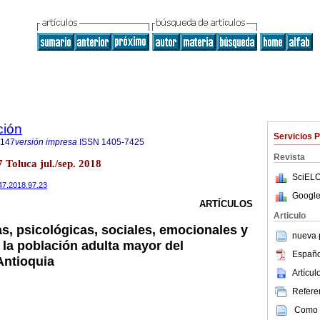
ción
Servicios 
7147
versión impresa
ISSN
1405-7425
Revista
 Toluca jul./sep. 2018
SciELO
147.2018.97.23
Google
ARTÍCULOS
Articulo
as, psicológicas, sociales, emocionales y
nueva p
 la población adulta mayor del
Españo
Antioquia
Artícu
Referen
Como c