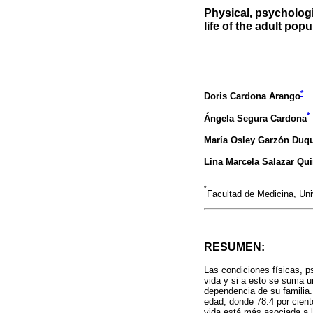
Physical, psychologi
life of the adult pop
*
Doris Cardona Arango
*
Ángela Segura Cardona
María Osley Garzón Duq
Lina Marcela Salazar Qui
*
Facultad de Medicina, Un
RESUMEN:
Las condiciones físicas, p
vida y si a esto se suma u
dependencia de su familia
edad, donde 78.4 por cient
vida está más asociada a l