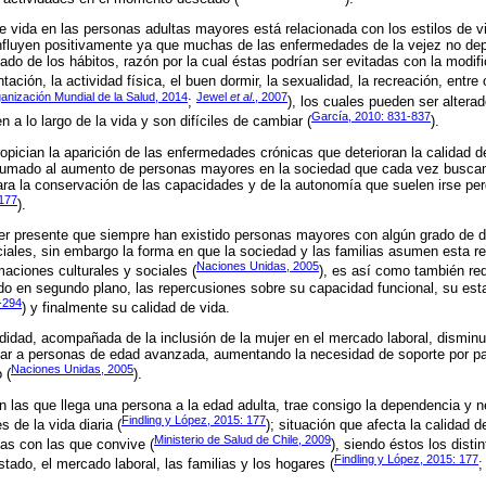
 vida en las personas adultas mayores está relacionada con los estilos de vid
nfluyen positivamente ya que muchas de las enfermedades de la vejez no de
ado de los hábitos, razón por la cual éstas podrían ser evitadas con la modif
ación, la actividad física, el buen dormir, la sexualidad, la recreación, entre 
anización Mundial de la Salud, 2014
Jewel
et al
., 2007
;
), los cuales pueden ser alter
García, 2010: 831-837
 a lo largo de la vida y son difíciles de cambiar (
).
pician la aparición de las enfermedades crónicas que deterioran la calidad de
 sumado al aumento de personas mayores en la sociedad que cada vez busca
 para la conservación de las capacidades y de la autonomía que suelen irse per
 177
).
er presente que siempre han existido personas mayores con algún grado de 
ales, sin embargo la forma en que la sociedad y las familias asumen esta r
Naciones Unidas, 2005
aciones culturales y sociales (
), es así como también re
ndo en segundo plano, las repercusiones sobre su capacidad funcional, su es
-294
) y finalmente su calidad de vida.
didad, acompañada de la inclusión de la mujer en el mercado laboral, dismin
dar a personas de edad avanzada, aumentando la necesidad de soporte por pa
Naciones Unidas, 2005
 (
).
on las que llega una persona a la edad adulta, trae consigo la dependencia y
Findling y López, 2015: 177
s de la vida diaria (
); situación que afecta la calidad d
Ministerio de Salud de Chile, 2009
nas con las que convive (
), siendo éstos los disti
Findling y López, 2015: 177
stado, el mercado laboral, las familias y los hogares (