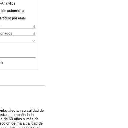
 Analytics
ción automática
artículo por email
s
cionados
nk
vida, afectan su calidad de
 estar acompañada la
nas de 60 años y más de
cepción de mala calidad de
 cognitivo, tienen pocas