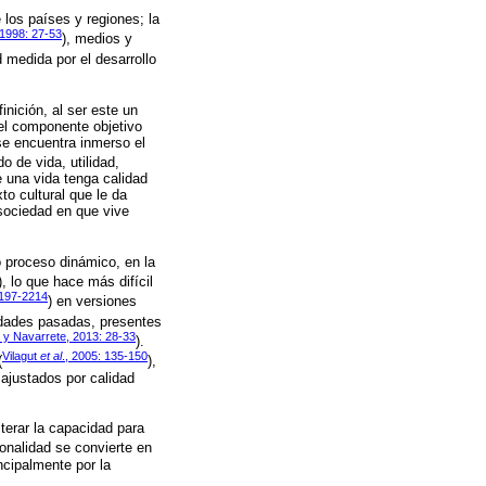
 los países y regiones; la
1998: 27-53
), medios y
d medida por el desarrollo
inición, al ser este un
el componente objetivo
 se encuentra inmerso el
o de vida, utilidad,
e una vida tenga calidad
o cultural que le da
 sociedad en que vive
o proceso dinámico, en la
), lo que hace más difícil
2197-2214
) en versiones
idades pasadas, presentes
 y Navarrete, 2013: 28-33
).
Vilagut
et al
., 2005: 135-150
(
),
 ajustados por calidad
terar la capacidad para
ionalidad se convierte en
ncipalmente por la