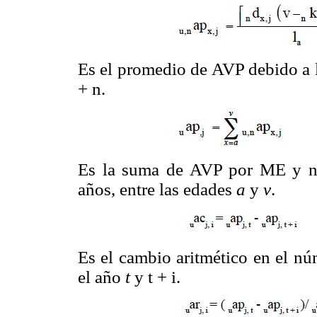
Es el promedio de AVP debido a 
+ n.
Es la suma de AVP por ME y no
años, entre las edades
a
y
v
.
Es el cambio aritmético en el n
el año
t
y t + i.