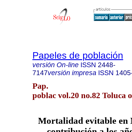
Papeles de población
versión On-line
ISSN
2448-
7147
versión impresa
ISSN
1405
Pap.
poblac vol.20 no.82 Toluca o
Mortalidad evitable en
contribución a los añ