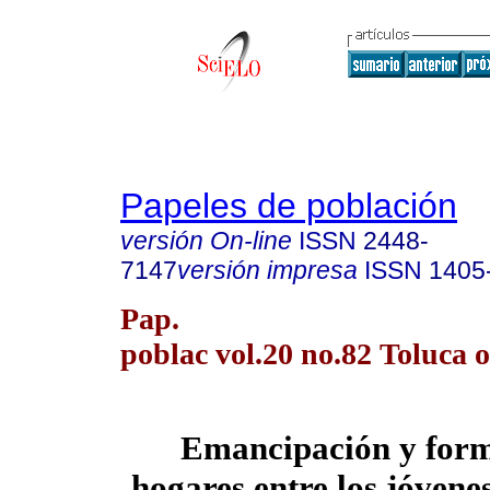
Papeles de población
versión On-line
ISSN
2448-
7147
versión impresa
ISSN
1405
Pap.
poblac vol.20 no.82 Toluca o
Emancipación y form
hogares entre los jóvene