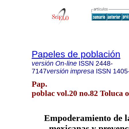
Papeles de población
versión On-line
ISSN
2448-
7147
versión impresa
ISSN
1405
Pap.
poblac vol.20 no.82 Toluca o
Empoderamiento de la
mexicanas y prevenc