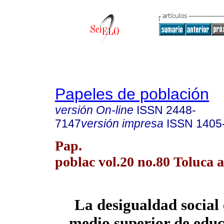
Papeles de población
versión On-line
ISSN
2448-
7147
versión impresa
ISSN
1405
Pap.
poblac vol.20 no.80 Toluca a
La desigualdad social 
medio superior de educ