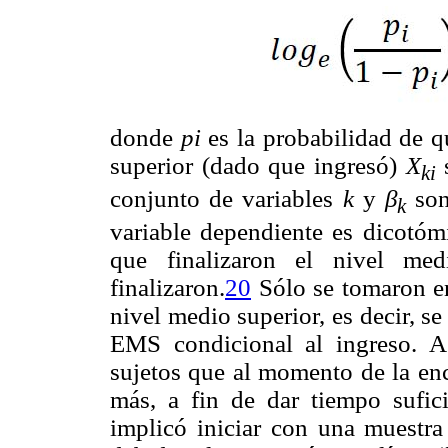
donde
pi
es la probabilidad de q
superior (dado que ingresó)
X
s
ki
conjunto de variables
k
y
β
son
k
variable dependiente es dicotómi
que finalizaron el nivel me
finalizaron.
20
Sólo se tomaron en
nivel medio superior, es decir, se
EMS condicional al ingreso. As
sujetos que al momento de la en
más, a fin de dar tiempo suficie
implicó iniciar con una muestra