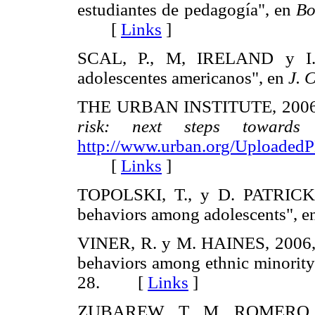
estudiantes de pedagogía", en
Bo
[
Links
]
SCAL, P., M, IRELAND y I
adolescentes americanos", en
J. 
THE URBAN INSTITUTE, 200
risk: next steps towards
http://www.urban.org/Uploaded
[
Links
]
TOPOLSKI, T., y D. PATRICK, 2
behaviors among adolescents", 
VINER, R. y M. HAINES, 2006, "V
behaviors among ethnic minority
28. [
Links
]
ZUBAREW, T, M. ROMERO,