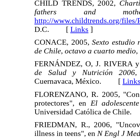
CHILD TRENDS, 2002,
Charti
fathers and mot
http://www.childtrends.org/file
D.C. [
Links
]
CONACE, 2005,
Sexto estudio 
de Chile
,
octavo a cuarto medio
,
FERNÁNDEZ, O, J. RIVERA y
de Salud y Nutrición 2006
,
Cuernavaca, México. [
Link
FLORENZANO, R. 2005, "Conduc
protectores", en
El adolescent
Universidad Católica de Chil
FRIEDMAN, R., 2006, "Uncover
illness in teens", en
N Engl J Me