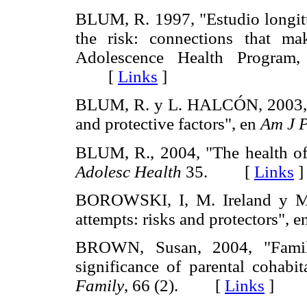
BLUM, R. 1997, "Estudio longitu
the risk: connections that ma
Adolescence Health Progra
[
Links
]
BLUM, R. y L. HALCÓN, 2003, "A
and protective factors", en
Am J P
BLUM, R., 2004, "The health of
Adolesc Health
35. [
Links
]
BOROWSKI, I, M. Ireland y M.
attempts: risks and protectors", 
BROWN, Susan, 2004, "Family 
significance of parental cohabi
Family
, 66 (2). [
Links
]