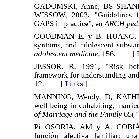
GADOMSKI, Anne, BS SHANN
WISSOW, 2003, "Guidelines fo
GAPS in practice", en
ARCH pedi
GOODMAN E. y B. HUANG, 2002
syntoms, and adolescent substa
adolescent medicine
, 156. [
JESSOR, R. 1991, "Risk beha
framework for understanding and
12. [
Links
]
MANNING, Wendy, D, KATHLE
well-being in cohabiting, marrie
of Marriage and the Family
65(
Pi OSORIA, AM y A. COBIÁ
función afectiva familiar: u