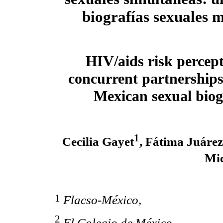
biografías sexuales 
HIV/aids risk percep
concurrent partnerships
Mexican sexual biog
1
Cecilia Gayet
, Fátima Juárez
Mic
1
Flacso-México,
2
El Colegio de México