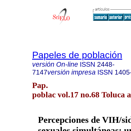
Papeles de población
versión On-line
ISSN
2448-
7147
versión impresa
ISSN
1405
Pap.
poblac vol.17 no.68 Toluca a
Percepciones de VIH/sid
sexuales simultáneas: u