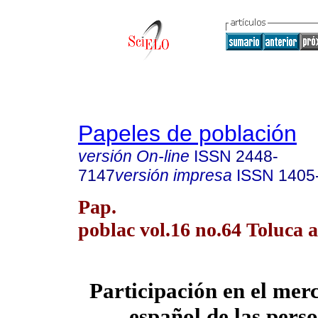
Papeles de población
versión On-line
ISSN
2448-
7147
versión impresa
ISSN
1405
Pap.
poblac vol.16 no.64 Toluca a
Participación en el mer
español de las pers