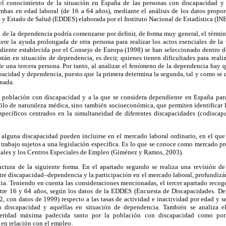
 el conocimiento de la situación en España de las personas con discapacidad y 
mbas en edad laboral (de 16 a 64 años), mediante el análisis de los datos propo
 y Estado de Salud (EDDES) elaborada por el Instituto Nacional de Estadística (INE
 de la dependencia podría comenzarse por definir, de forma muy general, el térm
ere la ayuda prolongada de otra persona para realizar los actos esenciales de la
diente establecida por el Consejo de Europa (1998) se han seleccionado dentro d
tán en situación de dependencia, es decir, quienes tienen dificultades para realiz
de una tercera persona. Por tanto, al analizar el fenómeno de la dependencia hay 
apacidad y dependencia, puesto que la primera determina la segunda, tal y como se 
nada.
la población con discapacidad y a la que se considera dependiente en España para
ólo de naturaleza médica, sino también socioeconómica, que permiten identificar l
específicos centrados en la simultaneidad de diferentes discapacidades (codiscap
 alguna discapacidad pueden incluirse en el mercado laboral ordinario, en el que 
e trabajo sujetos a una legislación específica. Es lo que se conoce como mercado p
nales y los Centros Especiales de Empleo (Giménez y Ramos, 2003).
ructura de la siguiente forma. En el apartado segundo se realiza una revisión de 
ntre discapacidad–dependencia y la participación en el mercado laboral, profundiz
a. Teniendo en cuenta las consideraciones mencionadas, el tercer apartado recoge
tre 16 y 64 años, según los datos de la EDDES (Encuesta de Discapacidades. De
, con datos de 1999) respecto a las tasas de actividad e inactividad por edad y se
n discapacidad y aquéllas en situación de dependencia. También se analiza el
veridad máxima padecida tanto por la población con discapacidad como por
en relación con el empleo.