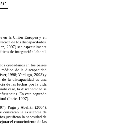
les en la Unión Europea y en
ración de los discapacitados.
ñez, 2007) sea especialmente
íticas de integración laboral,
 los ciudadanos en los países
 médico de la discapacidad
liver, 1998; Verdugo, 2003) y
n de la discapacidad es una
ia de las luchas por la vida
undo caso, la discapacidad se
deficiencias. En este segundo
itud (Imrie, 1997).
997), Puga y Abellán (2004),
 constatan la existencia de
os justifican la necesidad de
ejorar el conocimiento de las