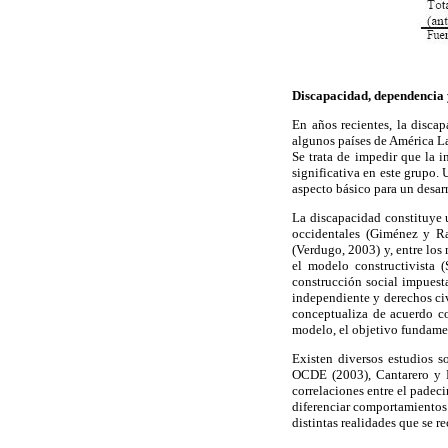
Discapacidad, dependencia
En años recientes, la disca
algunos países de América La
Se trata de impedir que la 
significativa en este grupo. 
aspecto básico para un desarr
La discapacidad constituye u
occidentales (Giménez y R
(Verdugo, 2003) y, entre los
el modelo constructivista 
construcción social impuest
independiente y derechos civ
conceptualiza de acuerdo con
modelo, el objetivo fundament
Existen diversos estudios s
OCDE (2003), Cantarero y P
correlaciones entre el padec
diferenciar comportamientos 
distintas realidades que se 