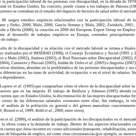
re la participación laboral de las personas con discapacidad, en la década de 197
oral en Estados Unidos. En concreto, puede citarse a los trabajos de Parsons (19
ientes se centraban en el estudio del impacto de factores de salud sobre el mercad
s 90 surgen estudios empíricos relacionados con la participación laboral de l
oane y Ferko, 2000; Malo, 2000; García–Serrano y Malo, 2002; Zwinkels, 2001;
endo a Dávila (2006), la creación en 2000 del European Expert Group on Employ
ente al desarrollo de trabajos empíricos en Europa, centrados principalmente
 de trabajo.
udio de la discapacidad y su relación con el mercado laboral se retrasa a finale
 los realizados por el IMSERSO (1998), el Consejo Económico y Social (1995 y 
no y Malo (2002), Jiménez (2002), el Real Patronato sobre Discapacidad (2002), 
2004), Cantarero y Pascual (2005), Jordán de Urríes
et al.
(2005) o Angoitia (2007).
sticas distintas, abundan en la problemática de las personas discapacitadas y sus d
 diferencias en las tasas de actividad, de ocupación o en el nivel de salarios. 
as dependientes.
 Loprest
et al.
(1995) que comprueban cómo el efecto de la discapacidad sobre la p
 varones que en las mujeres. El trabajo de Baldwin y Johnson (1995) aborda co
cuentra que, en Estados Unidos, la discriminación de las mujeres discapacitadas fren
iento de las diferencias salariales existentes entre ellas. Sin embargo, la tó
o el análisis de la población en general o del género masculino concretament
89; Bound
et al,
1999; Kidd
et al.,
2000, entre otros).
ore
et al.
(2000), el análisis de la participación de los discapacitados en el mercad
a la oferta como a la demanda de trabajo. Dentro de los aspectos relacionados con
n cuenta que éstos incurren en costes adicionales (transporte, rehabilitación, asiste
ctos de búsqueda de empleo, así como otras circunstancias (por ejemplo, su menor 