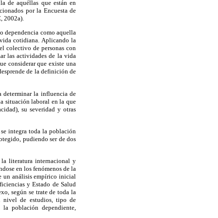
la de aquéllas que están en
rcionados por la Encuesta de
, 2002a).
ino dependencia como aquella
 vida cotidiana. Aplicando la
el colectivo de personas con
ar las actividades de la vida
que considerar que existe una
desprende de la definición de
 determinar la influencia de
a situación laboral en la que
acidad), su severidad y otras
se integra toda la población
rotegido, pudiendo ser de dos
la literatura internacional y
ándose en los fenómenos de la
 un análisis empírico inicial
ficiencias y Estado de Salud
xo, según se trate de toda la
 nivel de estudios, tipo de
 la población dependiente,