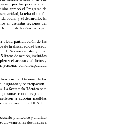
upación por las personas con
Unidas aprobó el Programa de
scapacidad, la rehabilitación
da social y el desarrollo. El
os en distintas regiones del
Decenio de las Américas por
a plena participación de las
que de la discapacidad basado
lan de Acción constituye una
5 líneas de acción, incluidas
pleo y el acceso a edificios y
las personas con discapacidad
laración del Decenio de las
, dignidad y participación".
. La Secretaría Técnica para
as personas con discapacidad
etieron a adoptar medidas
ados miembros de la OEA han
ecesario plantearse y analizar
 socio–sanitarias destinadas a