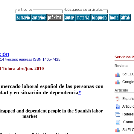
ción
Servicios 
7147
versión impresa
ISSN
1405-7425
Revista
4 Toluca abr./jun. 2010
SciELO
Google
l mercado laboral español de las personas con
Articulo
dad y en situación de dependencia
*
Españo
Artícu
dicapped and dependent people in the Spanish labor
Referen
market
Como c
SciELO