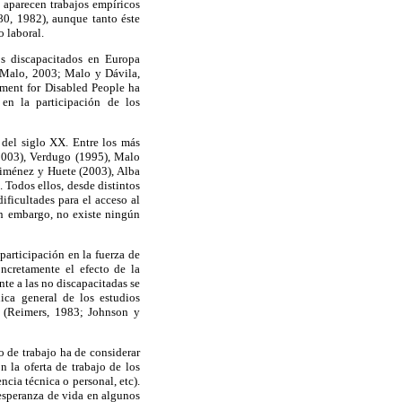
0 aparecen trabajos empíricos
80, 1982), aunque tanto éste
o laboral.
os discapacitados en Europa
 Malo, 2003; Malo y Dávila,
ment for Disabled People ha
 en la participación de los
s del siglo XX. Entre los más
2003), Verdugo (1995), Malo
Jiménez y Huete (2003), Alba
 Todos ellos, desde distintos
ificultades para el acceso al
Sin embargo, no existe ningún
articipación en la fuerza de
ncretamente el efecto de la
te a las no discapacitadas se
nica general de los estudios
e (Reimers, 1983; Johnson y
o de trabajo ha de considerar
 la oferta de trabajo de los
ncia técnica o personal, etc).
esperanza de vida en algunos