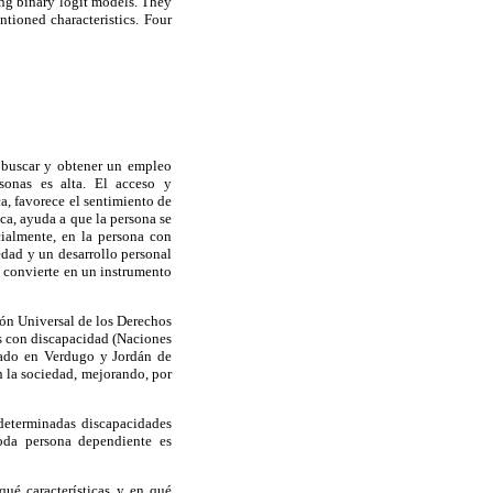
sing binary logit models. They
ntioned characteristics. Four
s buscar y obtener un empleo
sonas es alta. El acceso y
, favorece el sentimiento de
ica, ayuda a que la persona se
ialmente, en la persona con
edad y un desarrollo personal
se convierte en un instrumento
ción Universal de los Derechos
as con discapacidad (Naciones
jado en Verdugo y Jordán de
n la sociedad, mejorando, por
determinadas discapacidades
toda persona dependiente es
qué características y en qué