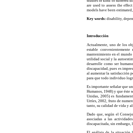
studies or kind of suffered d
are used to assess the effec
models have been estimated,
Key words:
disability, depe
Introducción
Actualmente, uno de los obj
estable convenientemente 
mantenimiento en el mundo l
utilidad social y la autoesti
desarrolle como ser humano
discapacidad, pues es impres
al aumentar la satisfacción p
para que todo individuo logr
Es importante señalar que uno
Humanos, 1948) y que éste se
Unidas, 2005) es fundament
Urríes, 2002, fruto de numer
tanto, su calidad de vida y 
Dado que, según el Consejo
asociadas a las actividade
discapacitada, sin embargo, l
El análisis de la situación