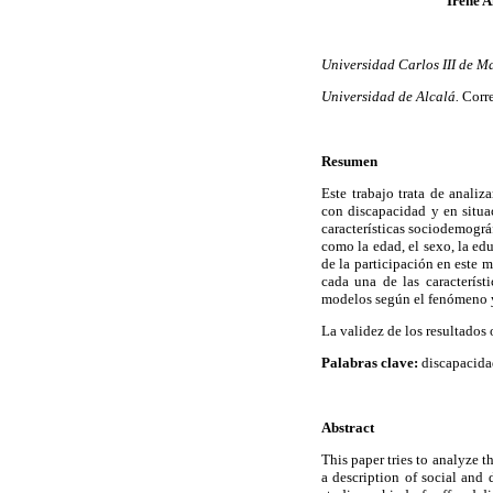
Irene 
Universidad Carlos III de M
Universidad de Alcalá.
Corr
Resumen
Este trabajo trata de analiz
con discapacidad y en situac
características sociodemográ
como la edad, el sexo, la edu
de la participación en este 
cada una de las característ
modelos según el fenómeno y
La validez de los resultados
Palabras clave:
discapacida
Abstract
This paper tries to analyze 
a description of social and 