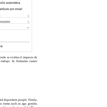
ción automática
artículo por email
s
cionados
nk
donde se evalúa el impacto de
 trabajo. Se formulan cuatro
nd dependent people. Firstly,
in items such as age, gender,