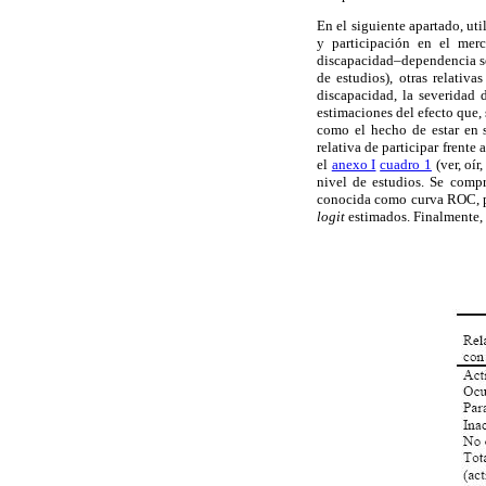
En el siguiente apartado, uti
y participación en el mer
discapacidad–dependencia se
de estudios), otras relativ
discapacidad, la severidad
estimaciones del efecto que, 
como el hecho de estar en s
relativa de participar frent
el
anexo I
cuadro 1
(ver, oír
nivel de estudios. Se compr
conocida como curva ROC, p
logit
estimados. Finalmente, 