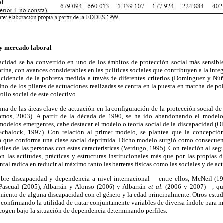
 y mercado laboral
pacidad se ha convertido en uno de los ámbitos de protección social más sensib
tina, con avances considerables en las políticas sociales que contribuyen a la integ
incidencia de la pobreza medida a través de diferentes criterios (Domínguez y Nú
Uno de los pilares de actuaciones realizadas se centra en la puesta en marcha de pol
ollo social de este colectivo.
na de las áreas clave de actuación en la configuración de la protección social de
amos, 2003). A partir de la década de 1990, se ha ido abandonando el modelo
 modelos emergentes, cabe destacar el modelo o teoría social de la discapacidad (O
(Schalock, 1997). Con relación al primer modelo, se plantea que la concepció
a que conforma una clase social deprimida. Dicho modelo surgió como consecuenc
iles de las personas con estas características (Verdugo, 1995). Con relación al seg
 las actitudes, prácticas y estructuras institucionales más que por las propias 
al radica en reducir al máximo tanto las barreras físicas como las sociales y de act
obre discapacidad y dependencia a nivel internacional —entre ellos, McNeil (1
ascual (2005), Albarrán y Alonso (2006) y Albarrán
et al.
(2006 y 2007)—, que
imiento de alguna discapacidad con el género y la edad principalmente. Otros estudi
confirmando la utilidad de tratar conjuntamente variables de diversa índole para m
recogen bajo la situación de dependencia determinando perfiles.