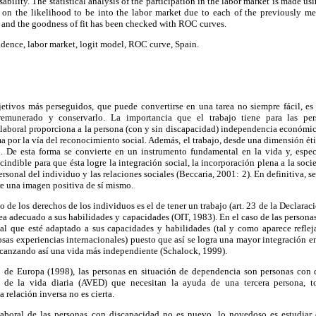
isability. The statistical analysis of the participation in the labor market is made u
t on the likelihood to be into the labor market due to each of the previously me
 and the goodness of fit has been checked with ROC curves.
ndence, labor market, logit model, ROC curve, Spain.
etivos más perseguidos, que puede convertirse en una tarea no siempre fácil, e
remunerado y conservarlo. La importancia que el trabajo tiene para las per
aboral proporciona a la persona (con y sin discapacidad) independencia económica
ma por la vía del reconocimiento social. Además, el trabajo, desde una dimensión ét
. De esta forma se convierte en un instrumento fundamental en la vida y, espec
cindible para que ésta logre la integración social, la incorporación plena a la soci
ersonal del individuo y las relaciones sociales (Beccaria, 2001: 2). En definitiva, 
e una imagen positiva de sí mismo.
 de los derechos de los individuos es el de tener un trabajo (art. 23 de la Declara
a adecuado a sus habilidades y capacidades (OIT, 1983). En el caso de las person
al que esté adaptado a sus capacidades y habilidades (tal y como aparece refle
osas experiencias internacionales) puesto que así se logra una mayor integración e
alcanzando así una vida más independiente (Schalock, 1999).
 de Europa (1998), las personas en situación de dependencia son personas con 
s de la vida diaria (AVED) que necesitan la ayuda de una tercera persona, 
a relación inversa no es cierta.
 laboral de las personas con discapacidad no es nuevo, lo novedoso es estudiar 