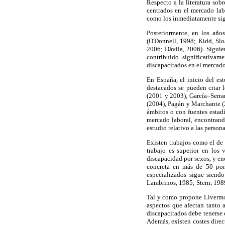
Respecto a la literatura sob
centrados en el mercado lab
como los inmediatamente sigu
Posteriormente, en los año
(O'Donnell, 1998; Kidd, Sl
2006; Dávila, 2006). Sigui
contribuido significativam
discapacitados en el mercado
En España, el inicio del est
destacados se pueden citar
(2001 y 2003), García–Serra
(2004), Pagán y Marchante (
ámbitos o con fuentes estadí
mercado laboral, encontrando
estudio relativo a las person
Existen trabajos como el de
trabajo es superior en los
discapacidad por sexos, y en
concreta en más de 50 por c
especializados sigue siend
Lambrinos, 1985; Stern, 19
Tal y como propone Liverm
aspectos que afectan tanto 
discapacitados debe tenerse e
Además, existen costes dire