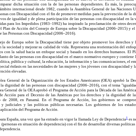
omparar dicha situación con la de las personas dependientes. Es más, la preoc
 ámbito internacional desde 1982, cuando la Asamblea General de las Naciones 
onas con Discapacidad con el fin de promover medidas para la prevención de la di
tivos de igualdad y de plena participación de las personas con discapacidad en la vi
das para los Impedidos (1983–1992) ha inspirado la proclamación de otros deceni
l Plan de Acción del Consejo de Europa sobre la Discapacidad (2006–2015) y el 
de las Personas con Discapacidad (2006–2016).
jo de Europa sobre la Discapacidad tiene por objeto promover los derechos y l
 la sociedad y mejorar su calidad de vida. Representa una reorientación del enfo
os con la salud hacia un enfoque social y basado en los derechos humanos. El P
delanto de las personas con discapacidad en el marco normativo europeo y contiene 1
olítica, pública y cultural, la educación, la información y las comunicaciones, el em
pecial énfasis en las necesidades de las mujeres y los jóvenes con discapacidad y 
ención elevadas.
lea General de la Organización de los Estados Americanos (OEA) aprobó la Dec
 la dignidad de las personas con discapacidad (2006–2016), con el tema "igualdad
ea General de la OEA aprobó el Programa de Acción para la Década de las Américas
de Acción para el Decenio de las Américas por los derechos y la dignidad de l
o de 2008, en Panamá. En el Programa de Acción, los gobiernos se comprom
vas y judiciales y las políticas públicas necesarias. Los gobiernos de los est
 aplicación del Programa de Acción.
1
para España, una vez que ha entrado en vigor la llamada Ley de Dependencia
es n
o (personas en situación de dependencia) con el fin de desarrollar diversas políticas
 dependencia.