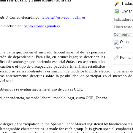
Albarrán–Lozano y Pablo Alonso–González
Traduc
Enviar 
adrid.
Correo electrónico:
ialbarra@est–econ.uc3m.es
Indicadore
eo electrónico:
pablo.alonsog@uah.es
Links rela
Compartir
Otros
Otros
ar la participación en el mercado laboral español de las personas
ión de dependencia. Para ello, en primer lugar, se describen las
Permali
ficas de ambos grupos haciendo especial énfasis en aspectos tales
cación o el tipo de discapacidad padecida. El análisis estadístico
mercado se realiza mediante la estimación de modelos logit de elección binaria en 
icas anteriormente descritas sobre la posibilidad de participar en el mercado de
 el sexo.
 obtenidos se evalúa mediante el uso de curvas COR.
d, dependencia, mercado laboral, modelo logit, curva COR, España.
the degree of participation in the Spanish Labor Market registered by handicapped a
demographic characteristics is made for each group. It is given special emphasis 