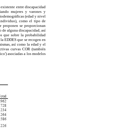
n existente entre discapacidad
ciando mujeres y varones y
iodemográficas (edad y nivel
 individuo), como el tipo de
se proponen se proporcionan
no de alguna discapacidad, así
os que sobre la probabilidad
en la EDDES que se recogen en
mismas, así como la edad y el
pectivas curvas COR (también
ico') asociadas a los modelos