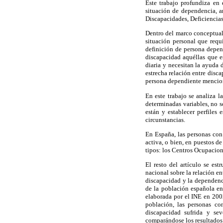
Este trabajo profundiza en
situación de dependencia, a
Discapacidades, Deficiencias
Dentro del marco conceptual
situación personal que requi
definición de persona depen
discapacidad aquéllas que es
diaria y necesitan la ayuda 
estrecha relación entre disc
persona dependiente mencio
En este trabajo se analiza 
determinadas variables, no s
están y establecer perfiles 
circunstancias.
En España, las personas con
activa, o bien, en puestos d
tipos: los Centros Ocupacio
El resto del artículo se est
nacional sobre la relación e
discapacidad y la dependenci
de la población española en
elaborada por el INE en 2002
población, las personas co
discapacidad sufrida y se
comparándose los resultados 