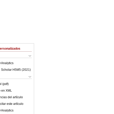
Personalizados
 Analytics
 Scholar H5M5 (
2021
)
l (pdf)
lo en XML
cias del artículo
itar este artículo
 Analytics