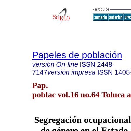
Papeles de población
versión On-line
ISSN
2448-
7147
versión impresa
ISSN
1405
Pap.
poblac vol.16 no.64 Toluca a
Segregación ocupacional
de género en el Estado