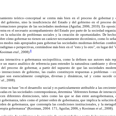
amiento teórico–conceptual se centra más bien en el proceso de gobernar y c
del gobierno, sino la insuficiencia del Estado y del gobierno en el proceso de
formaciones propias de las sociedades modernas (Aguilar, 2006, 2010). En oposic
ntra en el necesario acompañamiento del Estado por parte de la sociedad organizad
 en la solución de problemas sociales y la creación de oportunidades. De hecho
obre cómo gobernar no tienen un carácter necesariamente dicotómico, como lo seña
 los modos más apropiados para gobernar las sociedades modernas deberían combinar
radigmas o perspectivas, centrándose más bien en el "esto y lo otro", en lugar del "e
8
; Kooiman
etal.,
2008).
za interactiva o gobernanza sociopolítica, como la definen sus autores más rep
ce un marco analítico de referencia para entender la naturaleza cambiante y dive
 del proceso de gobernar, a partir del supuesto de que las sociedades moder
 interacciones de gobierno, las cuales constituyen respuestas a problemas —
que son esencialmente complejas, diversas y dinámicas, tal y como sucede c
t al.,
2008).
 tiene su base "en el desarrollo social y es particularmente atribuible a las crecient
adas en las sociedades contemporáneas, determina "diferentes formas de interacc
lecen diferentes distinciones, tales como las que se dan entre autogobernanza
de gobernanza, tales como el primer orden de gobernanza, que implica la solución 
rden de gobernanza, que contempla las condiciones institucionales, y la metagobe
 propia gobernanza" (Kooiman, 2004: 171; Aguilar, 2006, y Kooiman
et al.,
2008).