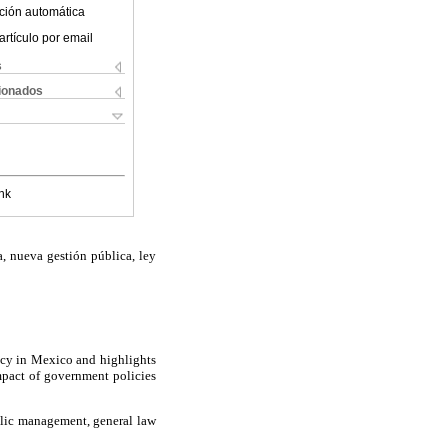
ción automática
artículo por email
s
cionados
nk
a, nueva gestión pública, ley
licy in Mexico and highlights
impact of government policies
blic management, general law