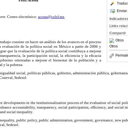
Félix Acosta
Traduc
Enviar 
orte.
Correo electrónico:
acosta@colef.mx
Indicadore
Links rela
Compartir
Otros
trabajo consiste en hacer un análisis de los avances en el proceso
la evaluación de la política social en México a partir de 2006 y
Otros
ograr que la evaluación de la política social contribuya a mejorar
ransparencia, la participación social, la eficiencia y la eficacia
Permali
gobierno orientadas a mejorar el bienestar de la población y a
al y la pobreza.
sigualdad social, políticas públicas, gobierno, administración pública, gobernanz
 Coneval, Sedesol.
nt developments in the institutionalization process of the evaluation of social po
hance accountability, transparency, social participation, efficiency, and social 
and social inequality.
 inequality, public policy, public administration, government, governance, new pu
val, Sedesol.