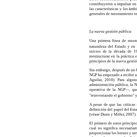
contribuyeron a impulsar en
las características y los ámb
generales de razonamiento te
La nueva gestión pública
Una primera línea de razon
naturaleza del Estado y en 
inicios de la década de 19
reestructurar en la práctica
principios de la nueva gest
Sin embargo, después de un b
NGP ha empezado a recibir un
Aguilar, 2010). Para algu
administración pública, la 
operativa de la NGP—, que
"reinventando el gobierno" y
A pesar de que las críticas
definición del papel del Est
(véase Dunn y Miller, 2007).
El primero de estos principio
cual no significa necesaria
proporcionar los bienes y se