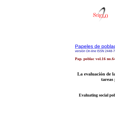
Papeles de pobla
versión On-line
ISSN
2448-
Pap. poblac vol.16 no.6
La evaluación de la
tareas 
Evaluating social po