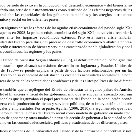
ido periodo de éxito en la conducción del desarrollo económico y del bienestar so
ufrido una serie de cuestionamientos como resultado de los efectos negativos de las
tredicho las capacidades de los gobiernos nacionales y los arreglos institucional
ico y social en los diferentes países.
en algunos países los efectos de las agudas crisis económicas del pasado siglo XX 
apenas en 2008, la primera crisis económica del siglo XXI nos volvió a recordar la 
ones ante los impactos económicos externos. Pero esta nueva crisis también 
idad del Estado para dirigir el proceso de desarrollo económico y abatir la pobre
ión e intercambio de bienes y servicios caracterizado por la globalización y por 
es económicos, las regiones y los países.
 Estado de bienestar. Según Osborne (2006), el debilitamiento del paradigma trad
2
nestar
—que alcanzó su máximo desarrollo en Inglaterra y Estados Unidos de
de 1960— se puede explicar a partir de dos factores relacionados: por un la
 Estado en su capacidad de satisfacer las crecientes necesidades sociales de la pobl
ticas de parte de las comunidades académicas y de las élites políticas de los diferent
 también que el repliegue del Estado de bienestar en algunos países de Améric
ilidad financiera y fiscal de los gobiernos, sino que se encuentra asociado precisa
cionales que legitimaban el papel preeminente del Estado en la conducción económ
irecta en la producción de bienes y servicios públicos, de su intervención en los me
cales y empresariales. Por su parte, Aguilar (2006, 2010) ha argumentado que fuer
cieron evidente la crisis del Estado social como modelo de gobierno en modo tradi
mas de gobernar y otros modos de pensar la acción de gobernar a la sociedad se ab
omo en las comunidades sociales, políticas y académicas de los diferentes países.
ticos y teóricos de la capacidad del Estado y de la pertinencia conceptual y polí