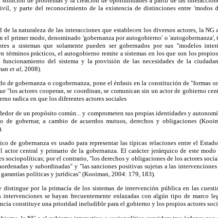
a solución de problemas y la creación de oportunidades a partir de las interaccione
ivil, y parte del reconocimiento de la existencia de distinciones entre 'modos 
 de la naturaleza de las interacciones que establecen los diversos actores, la NG 
n el primer modo, denominado 'gobernanza por autogobierno' o 'autogobernanza', t
entes a sistemas que solamente pueden ser gobernados por sus "modelos inter
n términos prácticos, el autogobierno remite a sistemas en los que son los propios
 funcionamiento del sistema y la provisión de las necesidades de la ciudada
iman
et al,
2008).
do de gobernanza o cogobernanza, pone el énfasis en la constitución de "formas or
 que "los actores cooperan, se coordinan, se comunican sin un actor de gobierno cen
rno radica en que los diferentes actores sociales
ededor de un propósito común... y comprometen sus propias identidades y autonom
eso de gobernar, a cambio de acuerdos mutuos, derechos y obligaciones (Koo
.
co de gobernanza es usado para representar las típicas relaciones entre el Estado
 actor central y primario de la gobernanza. El carácter jerárquico de este mod
s sociopolíticas; por el contrario, "los derechos y obligaciones de los actores soci
ordenadas y subordinadas" y "las sanciones positivas sujetas a las intervenciones
 garantías políticas y jurídicas" (Kooiman, 2004: 179, 183).
distingue por la primacía de los sistemas de intervención pública en las cuesti
s intervenciones se hayan frecuentemente enlazadas con algún tipo de marco leg
ncia constituye una prioridad ineludible para el gobierno y los propios actores so