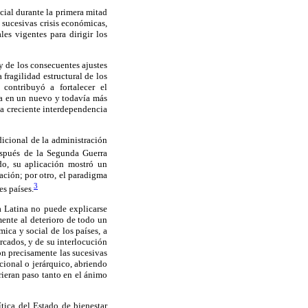
cial durante la primera mitad
 sucesivas crisis económicas,
es vigentes para dirigir los
y de los consecuentes ajustes
fragilidad estructural de los
contribuyó a fortalecer el
za en un nuevo y todavía más
la creciente interdependencia
icional de la administración
spués de la Segunda Guerra
do, su aplicación mostró un
ación; por otro, el paradigma
3
es países.
a Latina no puede explicarse
mente al deterioro de todo un
ica y social de los países, a
rcados, y de su interlocución
on precisamente las sucesivas
cional o jerárquico, abriendo
rieran paso tanto en el ánimo
tica del Estado de bienestar