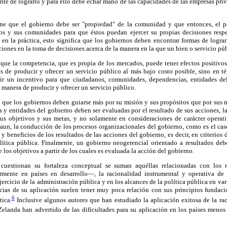
nte de lograrlo y para ello debe echar mano de las capacidades de las empresas priv
ne que el gobierno debe ser "propiedad" de la comunidad y que entonces, el pa
s y sus comunidades para que éstos puedan ejercer su propias decisiones respe
 en la práctica, esto significa que los gobiernos deben encontrar formas de logra
ciones en la toma de decisiones acerca de la manera en la que un bien o servicio pú
 que la competencia, que es propia de los mercados, puede tener efectos positivos
s de producir y ofrecer un servicio público al más bajo costo posible, sino en t
ir un incentivo para que ciudadanos, comunidades, dependencias, entidades de
 manera de producir y ofrecer un servicio público.
e que los gobiernos deben guiarse más por su misión y sus propósitos que por sus m
 y entidades del gobierno deben ser evaluadas por el resultado de sus acciones, la
us objetivos y sus metas, y no solamente en consideraciones de carácter operati
aun, la conducción de los procesos organizacionales del gobierno, como es el caso
 y beneficios de los resultados de las acciones del gobierno, es decir, en criterios d
ítica pública. Finalmente, un gobierno neogerencial orientado a resultados debe
 los objetivos a partir de los cuales es evaluada la acción del gobierno.
cuestionan su fortaleza conceptual se suman aquéllas relacionadas con los r
mente en países en desarrollo—, la racionalidad instrumental y operativa d
jercicio de la administración pública y en los alcances de la política pública en vari
cias de su aplicación suelen tener muy poca relación con sus principios fundac
6
tica.
Inclusive algunos autores que han estudiado la aplicación exitosa de la rac
landa han advertido de las dificultades para su aplicación en los países menos 