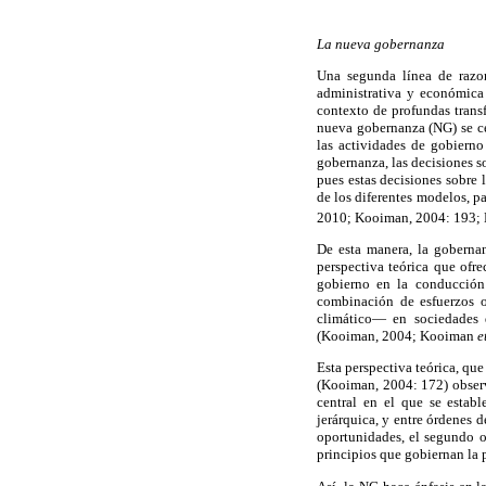
La nueva gobernanza
Una segunda línea de razon
administrativa y económica 
contexto de profundas trans
nueva gobernanza (NG) se ce
las actividades de gobierno
gobernanza, las decisiones s
pues estas decisiones sobre
de los diferentes modelos, pa
2010; Kooiman, 2004: 193
De esta manera, la gobernan
perspectiva teórica que ofre
gobierno en la conducción
combinación de esfuerzos o
climático— en sociedades 
(Kooiman, 2004; Kooiman
e
Esta perspectiva teórica, que
(Kooiman, 2004: 172) observ
central en el que se estab
jerárquica, y entre órdenes 
oportunidades, el segundo o
principios que gobiernan la