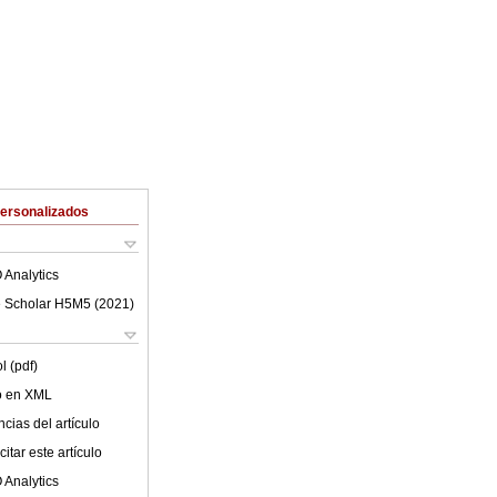
Personalizados
 Analytics
 Scholar H5M5 (
2021
)
l (pdf)
lo en XML
cias del artículo
itar este artículo
 Analytics