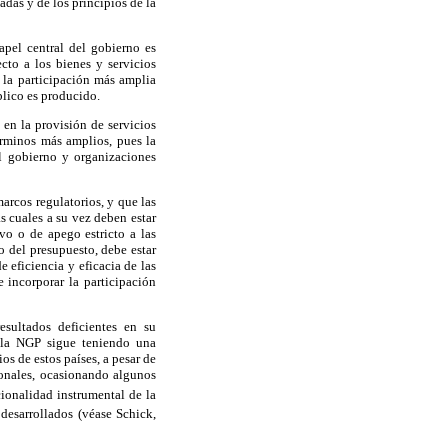
adas y de los principios de la
pel central del gobierno es
cto a los bienes y servicios
r la participación más amplia
blico es producido.
 en la provisión de servicios
érminos más amplios, pues la
l gobierno y organizaciones
arcos regulatorios, y que las
s cuales a su vez deben estar
vo o de apego estricto a las
 del presupuesto, debe estar
e eficiencia y eficacia de las
 incorporar la participación
esultados deficientes en su
e la NGP sigue teniendo una
os de estos países, a pesar de
ionales, ocasionando algunos
ionalidad instrumental de la
desarrollados (véase Schick,