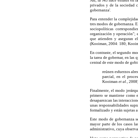
Así, la NG hace énfasis en l
privados y de la sociedad c
gobernanza'.
Para entender la complejidad
tres modos de gobernanza. E
sociopolíticas correspondi
organización y operación"; e
que atienden y aseguran el
(Kooiman, 2004: 180; Koo
En contraste, el segundo mo
la tarea de gobernar, en las
central de este modo de gobie
reúnen esfuerzos alr
parcial, en el proc
Kooiman
et al.,
2008)
Finalmente, el modo jerárqui
primero se mantiene como el
desaparezcan las interaccione
unas responsabilidades supra
formalizado y están sujetas a
Este modo de gobernanza se 
mayor parte de los casos la
administrativo, cuya observa