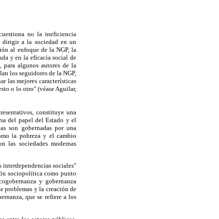
uestiona no la ineficiencia
 dirigir a la sociedad en un
ión al enfoque de la NGP, la
a y en la eficacia social de
, para algunos autores de la
lan los seguidores de la NGP,
 las mejores características
sto o lo otro" (véase Aguilar,
resentativos, constituye una
rsa del papel del Estado y el
nas son gobernadas por una
como la pobreza y el cambio
on las sociedades modernas
es interdependencias sociales"
ión sociopolítica como punto
, cogobernanza y gobernanza
de problemas y la creación de
rnanza, que se refiere a los