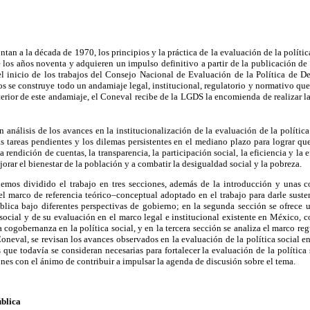
tan a la década de 1970, los principios y la práctica de la evaluación de la polít
los años noventa y adquieren un impulso definitivo a partir de la publicación de
 inicio de los trabajos del Consejo Nacional de Evaluación de la Política de De
os se construye todo un andamiaje legal, institucional, regulatorio y normativo que
nterior de este andamiaje, el Coneval recibe de la LGDS la encomienda de realizar la
n análisis de los avances en la institucionalización de la evaluación de la política
s tareas pendientes y los dilemas persistentes en el mediano plazo para lograr que
a rendición de cuentas, la transparencia, la participación social, la eficiencia y la e
orar el bienestar de la población y a combatir la desigualdad social y la pobreza.
 hemos dividido el trabajo en tres secciones, además de la introducción y unas co
el marco de referencia teórico–conceptual adoptado en el trabajo para darle suste
blica bajo diferentes perspectivas de gobierno; en la segunda sección se ofrece u
a social y de su evaluación en el marco legal e institucional existente en México, c
la cogobernanza en la política social, y en la tercera sección se analiza el marco reg
Coneval, se revisan los avances observados en la evaluación de la política social en
 que todavía se consideran necesarias para fortalecer la evaluación de la política s
nes con el ánimo de contribuir a impulsar la agenda de discusión sobre el tema.
ública