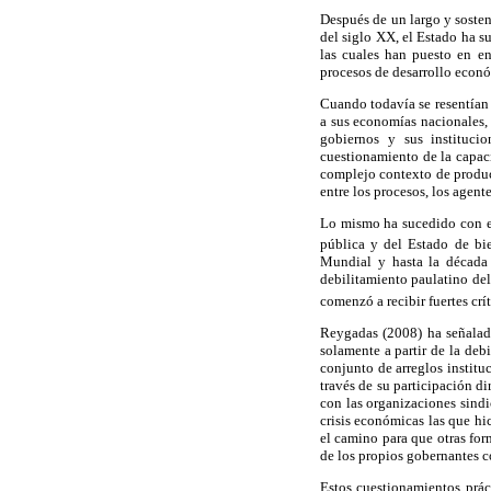
Después de un largo y sosten
del siglo XX, el Estado ha s
las cuales han puesto en en
procesos de desarrollo económ
Cuando todavía se resentían 
a sus economías nacionales, 
gobiernos y sus instituci
cuestionamiento de la capac
complejo contexto de producc
entre los procesos, los agent
Lo mismo ha sucedido con el
pública y del Estado de bie
Mundial y hasta la década 
debilitamiento paulatino del
comenzó a recibir fuertes crí
Reygadas (2008) ha señalado
solamente a partir de la deb
conjunto de arreglos institu
través de su participación d
con las organizaciones sindi
crisis económicas las que hi
el camino para que otras for
de los propios gobernantes c
Estos cuestionamientos prác