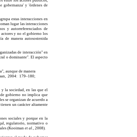
s entre los actores públicos,
de gobernanza' y 'órdenes de
agrupa estas interacciones en
oman lugar las interacciones
nos y autorreferenciados de
 actores y no el gobierno los
nía de manera autosostenida
ganizadas de interacción" en
tral o dominante". El aspecto
ía", aunque de manera
iman, 2004: 179–180;
 y la sociedad, en las que el
o de gobierno no implica que
ales se organizan de acuerdo a
 tienen un carácter altamente
ones sociales y porque en la
al, regulatorio, normativo o
ciales (Kooiman
et al.,
2008).