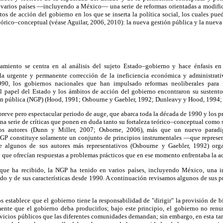
 varios países —incluyendo a México— una serie de reformas orientadas a modifica
itos de acción del gobierno en los que se inserta la política social, los cuales pu
órico–conceptual (véase Aguilar, 2006, 2010): la nueva gestión pública y la nuev
amiento se centra en al análisis del sujeto Estado–gobierno y hace énfasis en
la urgente y permanente corrección de la ineficiencia económica y administrati
90, los gobiernos nacionales que han impulsado reformas neoliberales para r
 el papel del Estado y los ámbitos de acción del gobierno encontraron su sustent
ión pública (NGP) (Hood, 1991; Osbourne y Gaebler, 1992; Dunleavy y Hood, 1994; 
reve pero espectacular periodo de auge, que abarca toda la década de 1990 y los pr
a serie de críticas que ponen en duda tanto su fortaleza teórico–conceptual como s
nos autores (Dunn y Miller, 2007; Osborne, 2006), más que un nuevo paradi
NGP constituye solamente un conjunto de principios instrumentales —que represe
 algunos de sus autores más representativos (Osbourne y Gaebler, 1992) orga
 que ofrecían respuestas a problemas prácticos que en ese momento enfrentaba la a
 que ha recibido, la NGP ha tenido en varios países, incluyendo México, una i
ado y de sus características desde 1990. A continuación revisamos algunos de sus p
s establece que el gobierno tiene la responsabilidad de "dirigir" la provisión de b
mente que el gobierno deba producirlos; bajo este principio, el gobierno no renu
rvicios públicos que las diferentes comunidades demandan; sin embargo, en esta tar