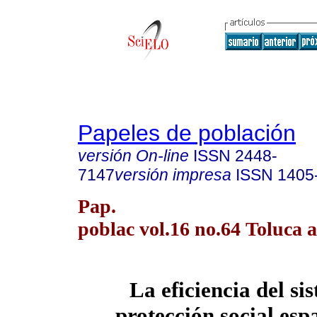
Papeles de población
versión On-line
ISSN
2448-
7147
versión impresa
ISSN
1405
Pap.
poblac vol.16 no.64 Toluca a
La eficiencia del si
protección social esp