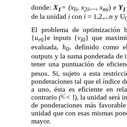
donde:
X
= (x
, x
,..., x
) e
Y
1
li
2i
mi
1
de la unidad
i
con
i
= 1,2,
...n
y U
El problema de optimización b
{
u
}e inputs {
v
} que maximiz
r
0
i
0
evaluada,
h
,
definido como e
0
outputs y la suma ponderada de i
tener una puntuación de eficie
pesos. Si, sujeto a esta restric
ponderaciones tal que el índice d
a uno, ésta es eficiente en rel
contrario
(
<
l), la unidad será 
de ponderaciones más favorable 
unidad que con esas mismas ponde
mayor.