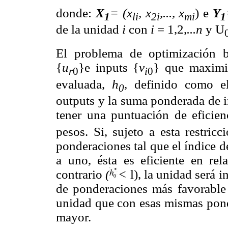
donde:
X
= (x
, x
,..., x
) e
Y
1
li
2i
mi
1
de la unidad
i
con
i
= 1,2,
...n
y U
El problema de optimización b
{
u
}e inputs {
v
} que maximiz
r
0
i
0
evaluada,
h
,
definido como e
0
outputs y la suma ponderada de i
tener una puntuación de eficie
pesos. Si, sujeto a esta restric
ponderaciones tal que el índice d
a uno, ésta es eficiente en rel
contrario
(
<
l), la unidad será 
de ponderaciones más favorable 
unidad que con esas mismas ponde
mayor.