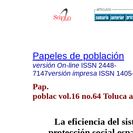
Papeles de población
versión On-line
ISSN
2448-
7147
versión impresa
ISSN
1405
Pap.
poblac vol.16 no.64 Toluca a
La eficiencia del si
protección social esp