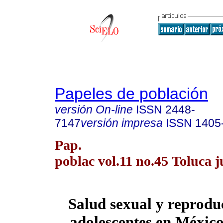
Papeles de población
versión On-line
ISSN
2448-
7147
versión impresa
ISSN
1405
Pap.
poblac vol.11 no.45 Toluca j
Salud sexual y reproduc
adolescentes en Méxic