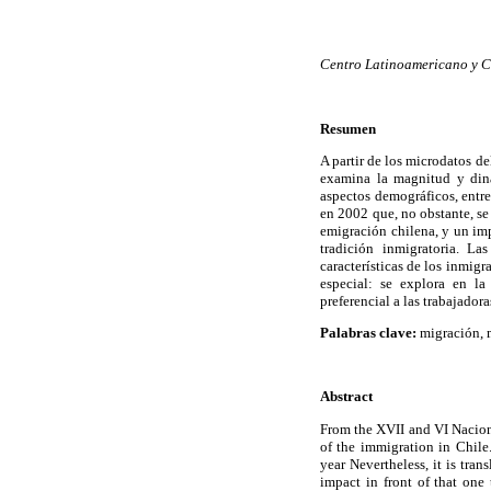
Centro Latinoamericano y 
Resumen
A partir de los microdatos d
examina la magnitud y din
aspectos demográficos, entre
en 2002 que, no obstante, se
emigración chilena, y un imp
tradición inmigratoria. La
características de los inmig
especial: se explora en la
preferencial a las trabajador
Palabras clave:
migración, m
Abstract
From the XVII and VI Nacion
of the immigration in Chil
year Nevertheless, it is tra
impact in front of that one 