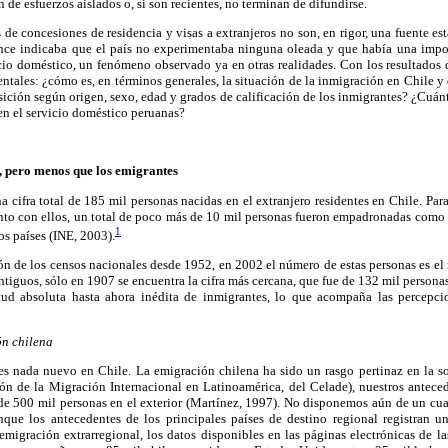
n de esfuerzos aislados o, si son recientes, no terminan de difundirse.
es de concesiones de residencia y visas a extranjeros no son, en rigor, una fuente esta
nce indicaba que el país no experimentaba ninguna oleada y que había una impo
cio doméstico, un fenómeno observado ya en otras realidades. Con los resultados
tales: ¿cómo es, en términos generales, la situación de la inmigración en Chile y
ición según origen, sexo, edad y grados de calificación de los inmigrantes? ¿Cuán
 en el servicio doméstico peruanas?
 pero menos que los emigrantes
 cifra total de 185 mil personas nacidas en el extranjero residentes en Chile. Para
nto con ellos, un total de poco más de 10 mil personas fueron empadronadas como t
1
os países (INE, 2003).
n de los censos nacionales desde 1952, en 2002 el número de estas personas es el
tiguos, sólo en 1907 se encuentra la cifra más cercana, que fue de 132 mil personas
ud absoluta hasta ahora inédita de inmigrantes, lo que acompaña las percepcio
ón chilena
s nada nuevo en Chile. La emigración chilena ha sido un rasgo pertinaz en la so
ón de la Migración Internacional en Latinoamérica, del Celade), nuestros antec
de 500 mil personas en el exterior (Martínez, 1997). No disponemos aún de un c
que los antecedentes de los principales países de destino regional registran u
emigración extrarregional, los datos disponibles en las páginas electrónicas de la