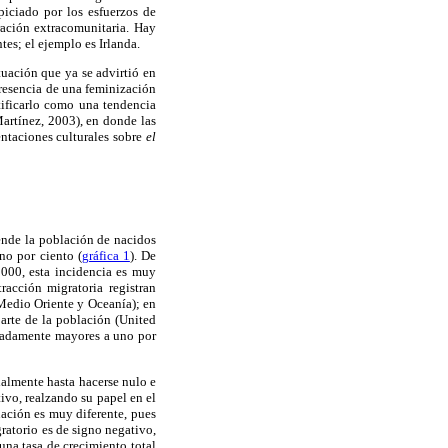
iciado por los esfuerzos de
ración extracomunitaria. Hay
es; el ejemplo es Irlanda.
uación que ya se advirtió en
presencia de una feminización
tificarlo como una tendencia
Martínez, 2003), en donde las
entaciones culturales sobre
el
ende la población de nacidos
no por ciento (
gráfica 1
). De
2000, esta incidencia es muy
racción migratoria registran
 Medio Oriente y Oceanía); en
arte de la población (United
gadamente mayores a uno por
ialmente hasta hacerse nulo e
ivo, realzando su papel en el
uación es muy diferente, pues
ratorio es de signo negativo,
na tasa de crecimiento total