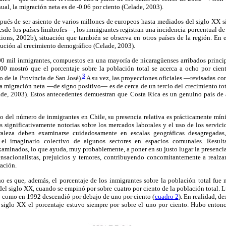
ual, la migración neta es de -0.06 por ciento (Celade, 2003).
ués de ser asiento de varios millones de europeos hasta mediados del siglo XX s
sde los países limítrofes—, los inmigrantes registran una incidencia porcentual 
ions, 2002b), situación que también se observa en otros países de la región. En es
bución al crecimiento demográfico (Celade, 2003).
 mil inmigrantes, compuestos en una mayoría de nicaragüenses arribados princi
00 mostró que el porcentaje sobre la población total se acerca a ocho por cien
3
 de la Provincia de San José).
A su vez, las proyecciones oficiales —revisadas co
la migración neta —de signo positivo— es de cerca de un tercio del crecimiento to
lade, 2003). Estos antecedentes demuestran que Costa Rica es un genuino país de a
o del número de inmigrantes en Chile, su presencia relativa es prácticamente míni
s significativamente notorias sobre los mercados laborales y el uso de los servici
raleza deben examinarse cuidadosamente en escalas geográficas desagregadas
 el imaginario colectivo de algunos sectores en espacios comunales. Resulta
minados, lo que ayuda, muy probablemente, a poner en su justo lugar la presencia
nsacionalistas, prejuicios y temores, contribuyendo concomitantemente a realza
ración.
no es que, además, el porcentaje de los inmigrantes sobre la población total fue
del siglo XX, cuando se empinó por sobre cuatro por ciento de la población total. 
 como en 1992 descendió por debajo de uno por ciento (
cuadro 2
). En realidad, d
l siglo XX el porcentaje estuvo siempre por sobre el uno por ciento. Hubo enton