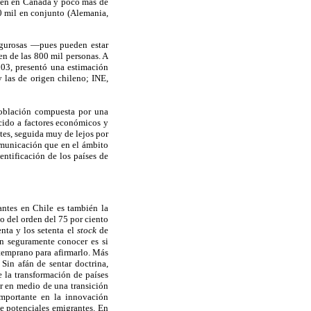
acen en Canadá y poco más de
0 mil en conjunto (Alemania,
rigurosas —pues pueden estar
en de las 800 mil personas. A
2003, presentó una estimación
 las de origen chileno; INE,
 población compuesta por una
cido a factores económicos y
tes, seguida muy de lejos por
omunicación que en el ámbito
entificación de los países de
antes en Chile es también la
to del orden del 75 por ciento
nta y los setenta el
stock
de
an seguramente conocer es si
 temprano para afirmarlo. Más
Sin afán de sentar doctrina,
 la transformación de países
r en medio de una transición
importante en la innovación
de potenciales emigrantes. En