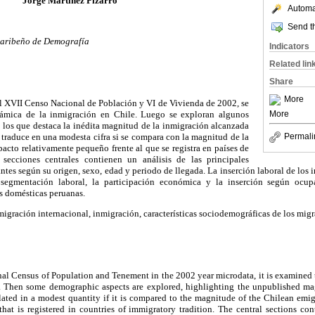
Jorge Martínez Pizarro
Automat
Send th
Caribeño de Demografía
Indicators
Related lin
Share
More
el XVII Censo Nacional de Población y VI de Vivienda de 2002, se
ámica de la inmigración en Chile. Luego se exploran algunos
More
 los que destaca la inédita magnitud de la inmigración alcanzada
 traduce en una modesta cifra si se compara con la magnitud de la
Permali
acto relativamente pequeño frente al que se registra en países de
s secciones centrales contienen un análisis de las principales
rantes según su origen, sexo, edad y periodo de llegada. La inserción laboral de los
 segmentación laboral, la participación económica y la inserción según ocup
as domésticas peruanas.
igración internacional, inmigración, características sociodemográficas de los migr
al Census of Population and Tenement in the 2002 year microdata, it is examine
e. Then some demographic aspects are explored, highlighting the unpublished ma
nslated in a modest quantity if it is compared to the magnitude of the Chilean emig
that is registered in countries of immigratory tradition. The central sections co