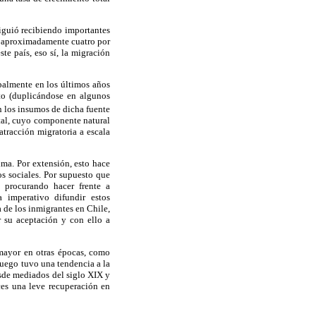
iguió recibiendo importantes
de aproximadamente cuatro por
te país, eso sí, la migración
palmente en los últimos años
to (duplicándose en algunos
n los insumos de dicha fuente
tal, cuyo componente natural
tracción migratoria a escala
ma. Por extensión, esto hace
os sociales. Por supuesto que
, procurando hacer frente a
 imperativo difundir estos
 de los inmigrantes en Chile,
r su aceptación y con ello a
 mayor en otras épocas, como
Luego tuvo una tendencia a la
esde mediados del siglo XIX y
ces una leve recuperación en