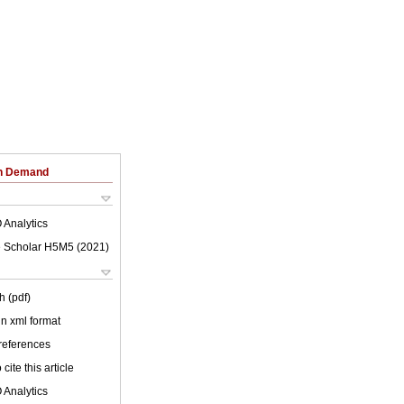
on Demand
 Analytics
 Scholar H5M5 (
2021
)
h (pdf)
 in xml format
 references
cite this article
 Analytics