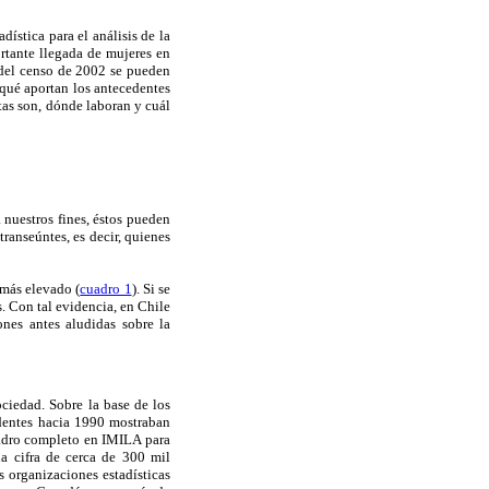
dística para el análisis de la
rtante llegada de mujeres en
 del censo de 2002 se pueden
 qué aportan los antecedentes
tas son, dónde laboran y cuál
 nuestros fines, éstos pueden
ranseúntes, es decir, quienes
 más elevado (
cuadro 1
). Si se
. Con tal evidencia, en Chile
nes antes aludidas sobre la
ciedad. Sobre la base de los
edentes hacia 1990 mostraban
uadro completo en IMILA para
na cifra de cerca de 300 mil
s organizaciones estadísticas