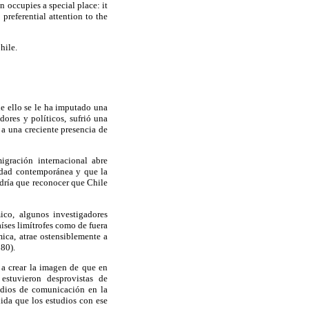
n occupies a special place: it
preferential attention to the
hile.
e ello se le ha imputado una
ores y políticos, sufrió una
 a una creciente presencia de
igración internacional abre
lidad contemporánea y que la
ndría que reconocer que Chile
ico, algunos investigadores
aíses limítrofes como de fuera
mica, atrae ostensiblemente a
180).
a crear la imagen de que en
estuvieron desprovistas de
medios de comunicación en la
ida que los estudios con ese