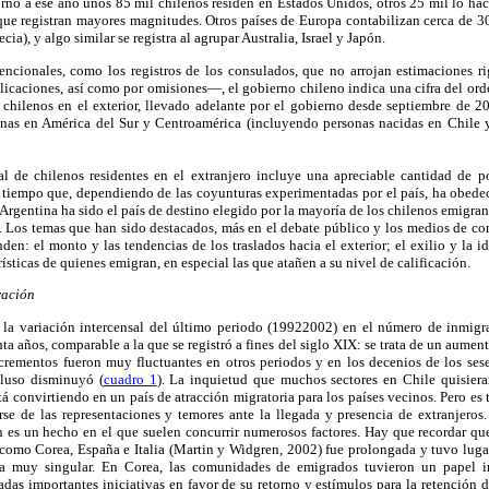
orno a ese año unos 85 mil chilenos residen en Estados Unidos, otros 25 mil lo h
 que registran mayores magnitudes. Otros países de Europa contabilizan cerca de 3
cia), y algo similar se registra al agrupar Australia, Israel y Japón.
ncionales, como los registros de los consulados, que no arrojan estimaciones 
icaciones, así como por omisiones—, el gobierno chileno indica una cifra del ord
e chilenos en el exterior, llevado adelante por el gobierno desde septiembre de 
onas en América del Sur y Centroamérica (incluyendo personas nacidas en Chile y
al de chilenos residentes en el extranjero incluye una apreciable cantidad de
tiempo que, dependiendo de las coyunturas experimentadas por el país, ha obede
 Argentina ha sido el país de destino elegido por la mayoría de los chilenos emigran
 Los temas que han sido destacados, más en el debate público y los medios de c
den: el monto y las tendencias de los traslados hacia el exterior; el exilio y la id
rísticas de quienes emigran, en especial las que atañen a su nivel de calificación.
ración
 la variación intercensal del último periodo (19922002) en el número de inmigr
a años, comparable a la que se registró a fines del siglo XIX: se trata de un aumen
crementos fueron muy fluctuantes en otros periodos y en los decenios de los sese
cluso disminuyó (
cuadro 1
). La inquietud que muchos sectores en Chile quisier
stá convirtiendo en un país de atracción migratoria para los países vecinos. Pero es
se de las representaciones y temores ante la llegada y presencia de extranjeros. 
 es un hecho en el que suelen concurrir numerosos factores. Hay que recordar que
, como Corea, España e Italia (Martin y Widgren, 2002) fue prolongada y tuvo luga
ca muy singular. En Corea, las comunidades de emigrados tuvieron un papel 
das importantes iniciativas en favor de su retorno y estímulos para la retención 