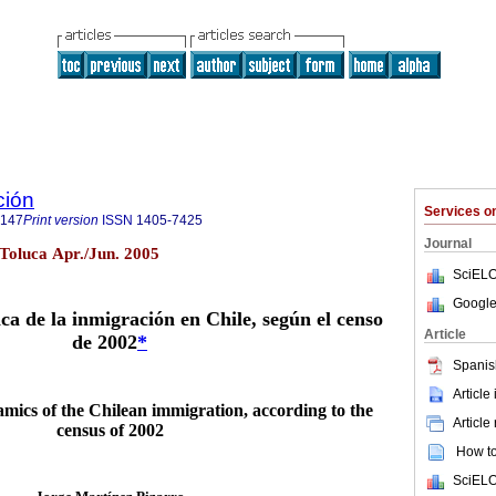
ción
Services 
7147
Print version
ISSN
1405-7425
Journal
 Toluca Apr./Jun. 2005
SciELO
Google
a de la inmigración en Chile, según el censo
Article
de 2002
*
Spanis
Article
ics of the Chilean immigration, according to the
Article
census of 2002
How to 
SciELO