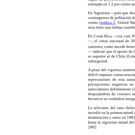
estimada en 1.2 por ciento an
En Argentina —país que desp
contingentes de población de
ciento (
gráfica 2
; United Nat
neta tiene una ínfima contri
En Costa Rica —con casi 300
—, el censo nacional de 20
cantones, como sucede dentro
— indican que el aporte de 
es superior al de Chile (Ce
subregional.
A pesar del vigoroso aument
difícil imputar consecuencia
repercusiones de esta natu
percepciones negativas en
antecedentes debidamente exa
despojándola de visiones se
favorecer su verdadera integ
Lo relevante del caso chile
sucedió en la primera mitad 
disminución y tanto en 1982
hasta la siguiente mitad de
2002.