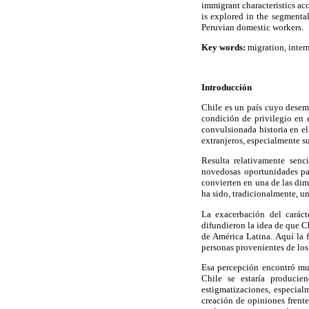
immigrant characteristics acc
is explored in the segmental
Peruvian domestic workers.
Key words:
migration, inter
Introducción
Chile es un país cuyo desem
condición de privilegio en 
convulsionada historia en el
extranjeros, especialmente s
Resulta relativamente senc
novedosas oportunidades par
convierten en una de las dim
ha sido, tradicionalmente, u
La exacerbación del caráct
difundieron la idea de que Ch
de América Latina. Aquí la f
personas provenientes de los
Esa percepción encontró mu
Chile se estaría producie
estigmatizaciones, especial
creación de opiniones frent