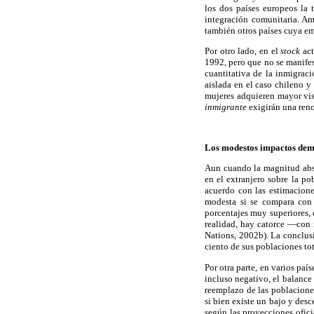
los dos países europeos la
integración comunitaria. Am
también otros países cuya em
Por otro lado, en el
stock
act
1992, pero que no se manifes
cuantitativa de la inmigrac
aislada en el caso chileno y
mujeres adquieren mayor visi
inmigrante
exigirán una reno
Los modestos impactos dem
Aun cuando la magnitud abso
en el extranjero sobre la po
acuerdo con las estimacione
modesta si se compara con l
porcentajes muy superiores, 
realidad, hay catorce —con 
Nations, 2002b). La conclu
ciento de sus poblaciones tot
Por otra parte, en varios pa
incluso negativo, el balance
reemplazo de las poblaciones
si bien existe un bajo y des
según las proyecciones ofic