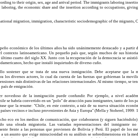
ording to their origin, sex, age and arrival period. The immigrants laboring insertio
 laboring, the economic share and the insertion according to occupations, giving 
national migration, immigration, characteristic sociodemographic of the migrants, C
peño económico de los últimos años ha sido unánimemente destacado y a partir d
el contexto latinoamericano. Un pequeño país que, según muchos de sus historiad
 último cuarto del siglo XX. Junto con la recuperación de la democracia se asistió
udamericanos, hecho que instaló inquietudes de diverso cuño.
illo sostener que se trata de una nueva inmigración. Debe aceptarse que la m
a los diversos actores, lo cual da cuenta de las fuerzas que gobiernan la movi
ensiones más distintivas de las relaciones internacionales. Al mismo tiempo, se te
n país de emigración.
er novedoso de la inmigración puede confundir. Por ejemplo, a nivel académ
ile se habría convertido en un "polo" de atracción para inmigrantes, tanto de los p
rase que la resume: "Chile, en este contexto, a raíz de su nueva situación econó
 países vecinos e incluso provenientes de Asia y Europa" (Mella y Stoherel, 1999: 
cho eco en los medios de comunicación, que colaboraron (y siguen haciéndolo) 
ndo una oleada migratoria. Las variadas representaciones del inmigrante no 
mente frente a las personas que provienen de Bolivia y Perú. El papel de los 
e a un asunto que exige minuciosidad en su análisis se sobredimensiona en la med