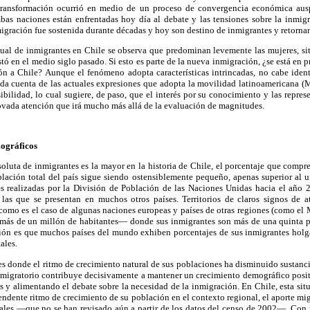
 transformación ocurrió en medio de un proceso de convergencia económica ausp
bas naciones están enfrentadas hoy día al debate y las tensiones sobre la inmig
igración fue sostenida durante décadas y hoy son destino de inmigrantes y retornant
ual de inmigrantes en Chile se observa que predominan levemente las mujeres, sit
tó en el medio siglo pasado. Si esto es parte de la nueva inmigración, ¿se está en 
ión a Chile? Aunque el fenómeno adopta características intrincadas, no cabe iden
 da cuenta de las actuales expresiones que adopta la movilidad latinoamericana (
bilidad, lo cual sugiere, de paso, que el interés por su conocimiento y las repres
vada atención que irá mucho más allá de la evaluación de magnitudes.
ográficos
luta de inmigrantes es la mayor en la historia de Chile, el porcentaje que compr
blación total del país sigue siendo ostensiblemente pequeño, apenas superior al u
s realizadas por la División de Población de las Naciones Unidas hacia el año 
as que se presentan en muchos otros países. Territorios de claros signos de at
como es el caso de algunas naciones europeas y países de otras regiones (como el
más de un millón de habitantes— donde sus inmigrantes son más de una quinta p
sión es que muchos países del mundo exhiben porcentajes de sus inmigrantes hol
ales.
íses donde el ritmo de crecimiento natural de sus poblaciones ha disminuido sustanc
 migratorio contribuye decisivamente a mantener un crecimiento demográfico posit
 y alimentando el debate sobre la necesidad de la inmigración. En Chile, esta sit
cendente ritmo de crecimiento de su población en el contexto regional, el aporte mig
iales —que no se han revisado aún a partir de los datos del censo de 2002—. Con u