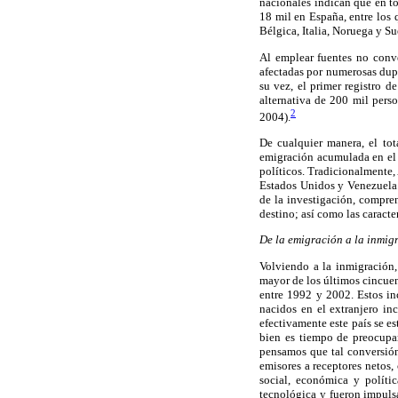
nacionales indican que en t
18 mil en España, entre los
Bélgica, Italia, Noruega y Sue
Al emplear fuentes no conve
afectadas por numerosas dupl
su vez, el primer registro d
alternativa de 200 mil pers
2
2004).
De cualquier manera, el tot
emigración acumulada en el 
políticos. Tradicionalmente,
Estados Unidos y Venezuela.
de la investigación, compren
destino; así como las caracte
De la emigración a la inmig
Volviendo a la inmigración,
mayor de los últimos cincuent
entre 1992 y 2002. Estos in
nacidos en el extranjero in
efectivamente este país se e
bien es tiempo de preocupar
pensamos que tal conversión
emisores a receptores netos
social, económica y políti
tecnológica y fueron impulsa