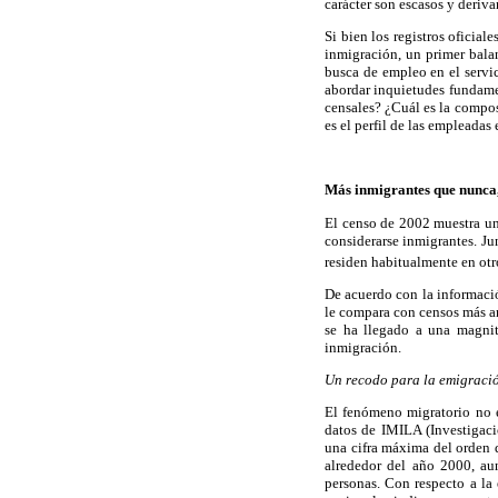
carácter son escasos y deriva
Si bien los registros oficial
inmigración, un primer bala
busca de empleo en el servi
abordar inquietudes fundamen
censales? ¿Cuál es la compos
es el perfil de las empleadas
Más inmigrantes que nunca,
El censo de 2002 muestra una
considerarse inmigrantes. Ju
residen habitualmente en otr
De acuerdo con la informació
le compara con censos más an
se ha llegado a una magnit
inmigración.
Un recodo para la emigraci
El fenómeno migratorio no e
datos de IMILA (Investigaci
una cifra máxima del orden 
alrededor del año 2000, aun
personas. Con respecto a la 