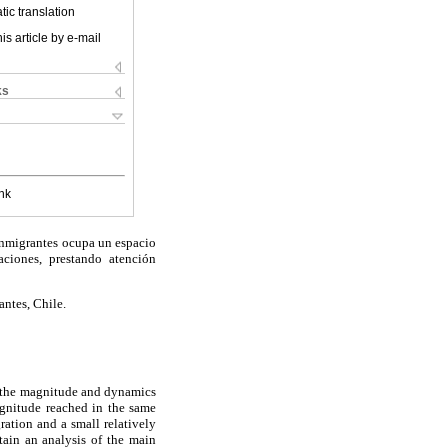
ic translation
is article by e-mail
ks
nk
 inmigrantes ocupa un espacio
aciones, prestando atención
antes, Chile.
d the magnitude and dynamics
gnitude reached in the same
ration and a small relatively
ntain an analysis of the main