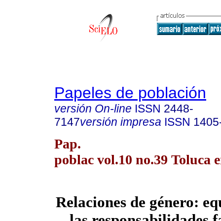
Papeles de población
versión On-line
ISSN
2448-
7147
versión impresa
ISSN
1405
Pap.
poblac vol.10 no.39 Toluca 
Relaciones de género: equ
las responsabilidades f