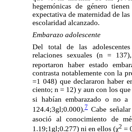
hegemónicas de género tienen
expectativa de maternidad de las
escolaridad alcanzado.
Embarazo adolescente
Del total de las adolescentes
relaciones sexuales (n = 137)
reportaron haber estado emba
contrasta notablemente con la p
=1 048) que declararon haber e
ciento; n = 12) y aun con los qu
si habían embarazado o no a a
7
124.4;3gl;0.000).
Cabe señalar 
asoció al conocimiento de mét
2
1.19;1gl;0.277) ni en ellos (χ
= 0