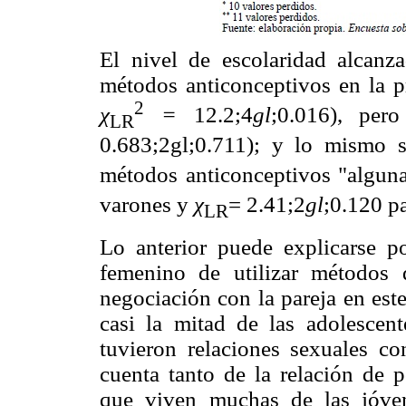
El nivel de escolaridad alcanz
métodos anticonceptivos en la pr
2
χ
=
12.2;4
gl
;0.016), pe
LR
0.683;2gl;0.711); y lo mismo 
métodos anticonceptivos "alguna
varones y
χ
= 2.41;2
gl
;0.120 pa
LR
Lo anterior puede explicarse p
femenino de utilizar métodos 
negociación con la pareja en est
casi la mitad de las adolescent
tuvieron relaciones sexuales c
cuenta tanto de la relación de 
que viven muchas de las jóve