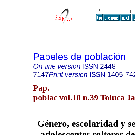
Papeles de población
On-line version
ISSN
2448-
7147
Print version
ISSN
1405-74
Pap.
poblac vol.10 n.39 Toluca J
Género, escolaridad y s
adolescentes solteros de