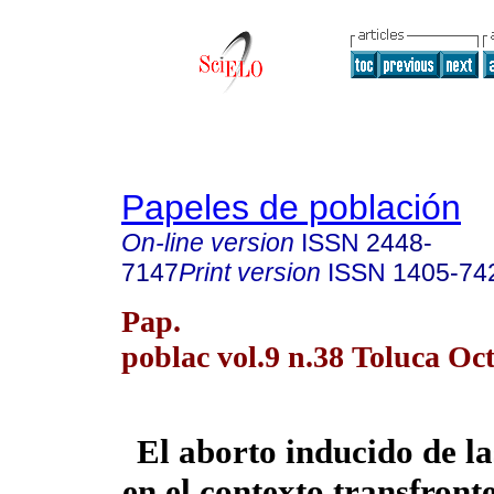
Papeles de población
On-line version
ISSN
2448-
7147
Print version
ISSN
1405-74
Pap.
poblac vol.9 n.38 Toluca Oct
El aborto inducido de l
en el contexto transfront