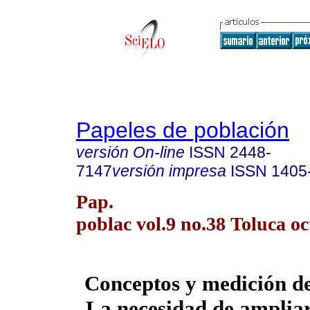
Papeles de población
versión On-line
ISSN
2448-
7147
versión impresa
ISSN
1405
Pap.
poblac vol.9 no.38 Toluca oct
Conceptos y medición de
La necesidad de amplia