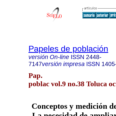
Papeles de población
versión On-line
ISSN
2448-
7147
versión impresa
ISSN
1405
Pap.
poblac vol.9 no.38 Toluca oct
Conceptos y medición de
La necesidad de amplia