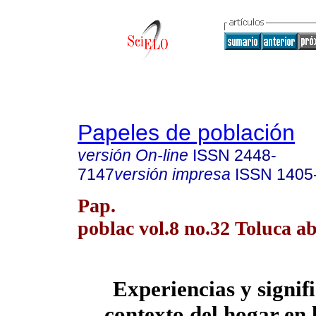
Papeles de población
versión On-line
ISSN
2448-
7147
versión impresa
ISSN
1405
Pap.
poblac vol.8 no.32 Toluca ab
Experiencias y signif
contexto del hogar en 