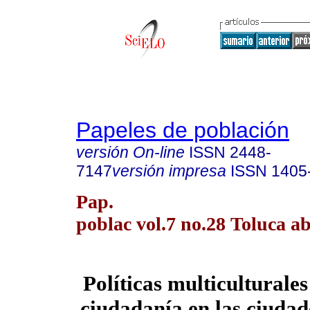
Papeles de población
versión On-line
ISSN
2448-
7147
versión impresa
ISSN
1405
Pap.
poblac vol.7 no.28 Toluca ab
Políticas multiculturales
ciudadanía en las ciudad