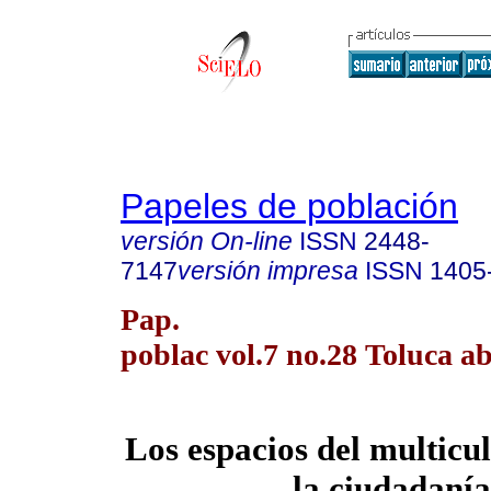
Papeles de población
versión On-line
ISSN
2448-
7147
versión impresa
ISSN
1405
Pap.
poblac vol.7 no.28 Toluca ab
Los espacios del multicu
la ciudadanía