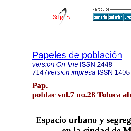
Papeles de población
versión On-line
ISSN
2448-
7147
versión impresa
ISSN
1405
Pap.
poblac vol.7 no.28 Toluca ab
Espacio urbano y segreg
en la ciudad de 